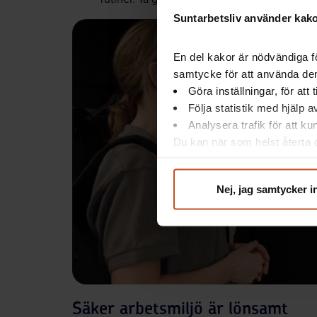
Suntarbetsliv använder kakor
En del kakor är nödvändiga fö
samtycke för att använda dem
Göra inställningar, för att
Följa statistik med hjälp 
Analysera trafik för att k
Du kan när som helst återta d
integritet@suntarbetsliv.se.
Nej, jag samtycker i
Säker arbetsmiljö är lönsamt