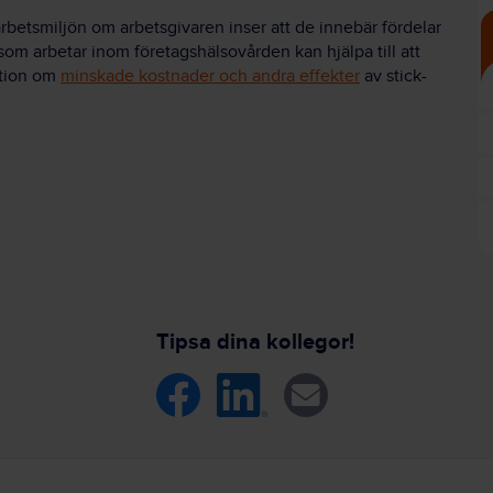
 arbetsmiljön om arbetsgivaren inser att de innebär fördelar
om arbetar inom företagshälsovården kan hjälpa till att
ation om
minskade kostnader och andra effekter
av stick-
Tipsa dina kollegor!