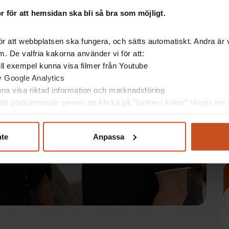
 för att hemsidan ska bli så bra som möjligt.
r att webbplatsen ska fungera, och sätts automatiskt. Andra är va
. De valfria kakorna använder vi för att:
 till exempel kunna visa filmer från Youtube
av Google Analytics
unna visa riktad information och marknadsföring
itt godkännande genom att klicka på ”hantera kakor” längst ner p
nte
Anpassa