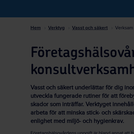
Hem
Verktyg
Vasst och säkert
Verksam 
Företagshälsovår
konsultverksam
Vasst och säkert underlättar för dig in
utveckla fungerade rutiner för att före
skador som inträffar. Verktyget innehål
arbeta för att minska stick- och skärska
enlighet med miljö- och hygienkrav.
Företagshälsovårdens uppgift är bland annat att hjä