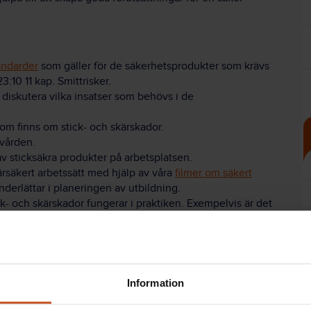
tandarder
som gäller för de säkerhetsprodukter som krävs
3:10 11 kap. Smittrisker.
 diskutera vilka insatser som behövs i de
om finns om stick- och skärskador.
 vården.
av sticksäkra produkter på arbetsplatsen.
kärsäkert arbetssätt med hjälp av våra
filmer om säkert
derlättar i planeringen av utbildning.
stick- och skärskador fungerar i praktiken. Exempelvis är det
et. I Vasst och säkert finns råd kring hur
uppföljning
kan
ckså att förbättra arbetssätt, så att man kan lära ännu mer
re arbetssätt som förebygger liknande skador?
 stick- eller skärskada inträffar. Dessutom behöver skadan
ade och om det går att vidta åtgärder så att något liknande
Information
sovården hjälpa arbetsplatserna att bygga upp fungerande
ng
uppföljning av skador
.