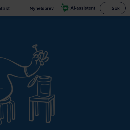
takt
AI-assistent
Nyhetsbrev
Sök
Visa sökrut