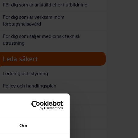
För dig som är anställd eller i utbildning
För dig som är verksam inom
företagshälsovård
För dig som säljer medicinsk teknisk
utrustning
Leda säkert
Ledning och styrning
Policy och handlingsplan
Upphandling och inköp
Vaccinationer
Uppföljning av rutiner
Om
Checklista