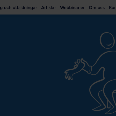
g och utbildningar
Artiklar
Webbinarier
Om oss
Kon
Hoppa
till
huvudinnehållet