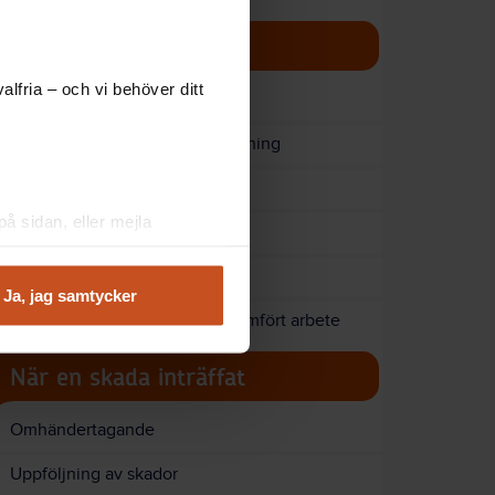
Arbeta säkert
lfria – och vi behöver ditt
Säkerhetsprodukter
Utbildning, träning och fortbildning
Filmer om säkert arbetssätt
å sidan, eller mejla
Handledarmaterial
Särskilda verksamheter
Ja, jag samtycker
Diplom - uppmärksamma genomfört arbete
När en skada inträffat
Omhändertagande
Uppföljning av skador