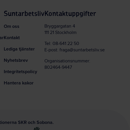
Suntarbetsliv
Kontaktuppgifter
Om oss
Bryggargatan 4
111 21 Stockholm
ar
Kontakt
Tel:
08-641 22 50
Lediga tjänster
E-post:
fraga@suntarbetsliv.se
Nyhetsbrev
Organisationsnummer:
802464-9447
Integritetspolicy
Hantera kakor
ationerna SKR och Sobona.