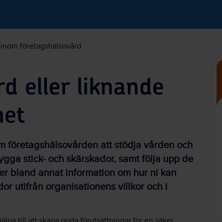
inom företagshälsovård
d eller liknande
het
om företagshälsovården att stödja vården och
bygga stick- och skärskador, samt följa upp de
ler bland annat information om hur ni kan
dor utifrån organisationens villkor och i
lpa till att skapa goda förutsättningar för en säker