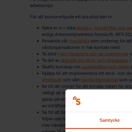
arbetsmiljö.
För att kunna erbjuda ett bra stöd kan ni:
Sätta er in i vilka
direktiv, föreskrifter och s
enligt Arbetsmiljöverkets föreskrift, AFS 202
Använda vår
checklista
som underlag för att
vårdorganisationer ni har kontakt med.
Ta stöd i
den forskning och de utredningar
s
Ta del av
statistik om stick- och skärskador
i
Skaffa kunskap om
upphandling och inköp
Hjälpa till att implementera ett stick- och s
arbetssätt
och vårt
handledarmaterial
som un
Se till att rutiner för att minska risken för 
viktigt att anmäla skadan till Arbetsmiljöverk
göras på ett effektivt sätt. Kanske går det o
av inträffade skador och utveckla effektiva
Se till att behandling snabbt sätts in om en
följas upp för att reda ut varför den inträff
Samtycke
inte händer igen. Även här kan företagshäl
rutiner. Ta gärna stöd i våra tips och råd kri