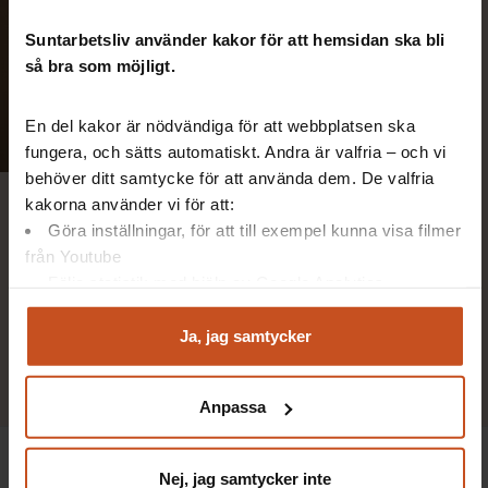
Suntarbetsliv använder kakor för att hemsidan ska bli
så bra som möjligt.
En del kakor är nödvändiga för att webbplatsen ska
fungera, och sätts automatiskt. Andra är valfria – och vi
behöver ditt samtycke för att använda dem. De valfria
Suntarbetslivs medarbetare
kakorna använder vi för att:
Göra inställningar, för att till exempel kunna visa filmer
Här hittar du kontaktuppgifter till alla oss som
från Youtube
arbetar på Suntarbetsliv.
Följa statistik med hjälp av Google Analytics
Analysera trafik för att kunna visa riktad information
Suntarbetslivs medarbetare
och marknadsföring
Ja, jag samtycker
Du kan när som helst återta ditt godkännande genom att
klicka på ”hantera kakor” längst ner på sidan, eller mejla
Anpassa
integritet@suntarbetsliv.se.
Nej, jag samtycker inte