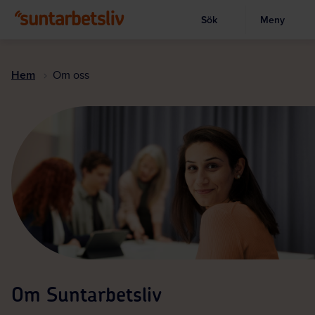
Sök
Meny
Visa sökruta
Hoppa
till
Hem
Om oss
huvudinnehållet
Om Suntarbetsliv