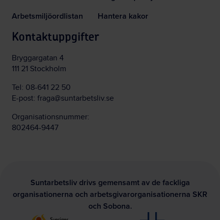
Arbetsmiljöordlistan
Hantera kakor
Kontaktuppgifter
Bryggargatan 4
111 21 Stockholm
Tel:
08-641 22 50
E-post:
fraga@suntarbetsliv.se
Organisationsnummer:
802464-9447
Suntarbetsliv drivs gemensamt av de fackliga
organisationerna och arbetsgivarorganisationerna SKR
och Sobona.