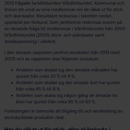
2013 frågade fackförbunden Vårdförbundet, Kommunal och
Vision ett urval av sina medlemmar om de råkat ut för stick-
och skärskador. Resultatet redovisas i tabellen nedan,
uppdelat per förbund. Som jämförelse redovisas svaren på
en liknande fråga till medlemmar i Vårdförbundet från 2005
(Vårdförbundet (2005)
Stick- och skärskador samt
blodexponering i vården
).
I den senaste rapporten jämförs resultaten från 2013 med
2005 och av rapporten dras följande slutsatser:
Andelen som skadat sig den senaste månaden har
sjunkit från cirka 20 % till 4 %.
Andelen som skadat sig det senaste året har sjunkit
från cirka 45 % till 8 %.
Andelen som skada sig någon gång de senaste tio
åren har sjunkit från cirka 90 % till 63 %.
Förklaringen är sannolikt att tillgång till och användning av
stickskyddade produkter ökat.
Har du råkat ut för stick- eller skärskada i