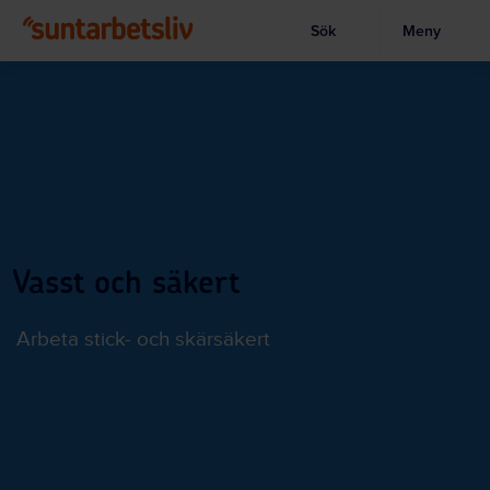
Sök
Meny
Visa sökruta
Hoppa
till
huvudinnehållet
Vasst och säkert
Arbeta stick- och skärsäkert