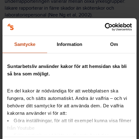
underrapporteringen varierar mellan olika yrkesgrupper:
läkare rapporterar in färre skador än sköterskor och
laboratoriepersonal (Nee Ng et al, 2002).
2009 hade Smittskyddsinstitutet fokus på smittvägar i
vården, inklusive stick- och skärskador. I årsrapporten
presenteras antalet rapporterade fall av yrkesrelaterade
Samtycke
Information
Om
hepatit B och C under åren 1993–2009
(Smittskyddsinstitutet, 2010).
Suntarbetsliv använder kakor för att hemsidan ska bli
Hepatit
Hepatit B
C
så bra som möjligt.
1993–
2000–
1993–
2000–
Yrkeskategori
2009
2000
2008
2000
2008
En del kakor är nödvändiga för att webbplatsen ska
Läkare
0
0
0
2
0
fungera, och sätts automatiskt. Andra är valfria – och vi
Sjuksköterska
2
0
0
7
2
behöver ditt samtycke för att använda dem. De valfria
U-sköt,
kakorna använder vi för att:
0
0
0
1
0
biträde
Göra inställningar, för att till exempel kunna visa filmer
Mentalvårdare
0
0
0
0
0
från Youtube
Barnmorska
0
0
0
0
0
Följa statistik med hjälp av Google Analytics