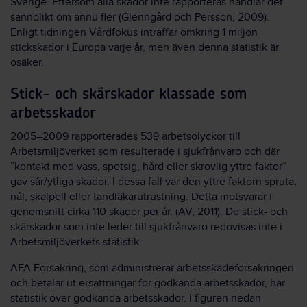
Sverige. Eftersom alla skador inte rapporteras handlar det
sannolikt om ännu fler (Glenngård och Persson, 2009).
Enligt tidningen Vårdfokus inträffar omkring 1 miljon
stickskador i Europa varje år, men även denna statistik är
osäker.
Stick- och skärskador klassade som
arbetsskador
2005–2009 rapporterades 539 arbetsolyckor till
Arbetsmiljöverket som resulterade i sjukfrånvaro och där
”kontakt med vass, spetsig, hård eller skrovlig yttre faktor”
gav sår/ytliga skador. I dessa fall var den yttre faktorn spruta,
nål, skalpell eller tandläkarutrustning. Detta motsvarar i
genomsnitt cirka 110 skador per år. (AV, 2011). De stick- och
skärskador som inte leder till sjukfrånvaro redovisas inte i
Arbetsmiljöverkets statistik.
AFA Försäkring, som administrerar arbetsskadeförsäkringen
och betalar ut ersättningar för godkända arbetsskador, har
statistik över godkända arbetsskador. I figuren nedan