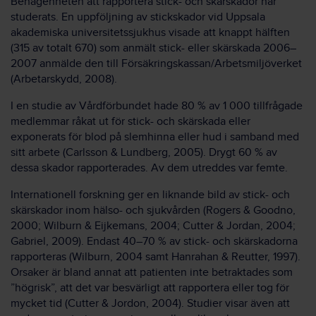
Benägenheten att rapportera stick- och skärskador har
studerats. En uppföljning av stickskador vid Uppsala
akademiska universitetssjukhus visade att knappt hälften
(315 av totalt 670) som anmält stick- eller skärskada 2006–
2007 anmälde den till Försäkringskassan/Arbetsmiljöverket
(Arbetarskydd, 2008).
I en studie av Vårdförbundet hade 80 % av 1 000 tillfrågade
medlemmar råkat ut för stick- och skärskada eller
exponerats för blod på slemhinna eller hud i samband med
sitt arbete (Carlsson & Lundberg, 2005). Drygt 60 % av
dessa skador rapporterades. Av dem utreddes var femte.
Internationell forskning ger en liknande bild av stick- och
skärskador inom hälso- och sjukvården (Rogers & Goodno,
2000; Wilburn & Eijkemans, 2004; Cutter & Jordan, 2004;
Gabriel, 2009). Endast 40–70 % av stick- och skärskadorna
rapporteras (Wilburn, 2004 samt Hanrahan & Reutter, 1997).
Orsaker är bland annat att patienten inte betraktades som
”högrisk”, att det var besvärligt att rapportera eller tog för
mycket tid (Cutter & Jordon, 2004). Studier visar även att