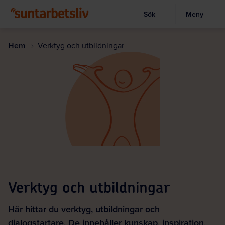
Sök
Meny
Visa sökruta
Hoppa
till
Hem
Verktyg och utbildningar
huvudinnehållet
Verktyg och utbildningar
Här hittar du verktyg, utbildningar och
dialogstartare. De innehåller kunskap, inspiration,