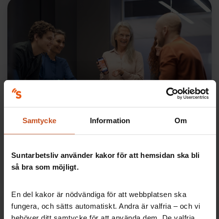
Skyddsronder
Skyddsronder och checklistor
Samtycke
Information
Om
Checklistor, skyddsronder och mallar som underlättar
arbetsmiljöarbetet på arbetsplatsen och ger bra stöd
för det systematiska arbetsmiljöarbetet.
Suntarbetsliv använder kakor för att hemsidan ska bli
så bra som möjligt.
Checklistor
Skyddsronder
En del kakor är nödvändiga för att webbplatsen ska
fungera, och sätts automatiskt. Andra är valfria – och vi
behöver ditt samtycke för att använda dem. De valfria