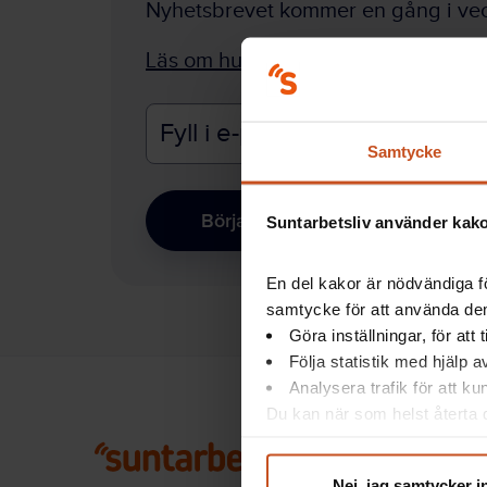
Nyhetsbrevet kommer en gång i vec
Läs om hur vi behandlar dina perso
E-
Samtycke
postadress
Börja prenumerera
Suntarbetsliv använder kakor
En del kakor är nödvändiga fö
samtycke för att använda dem
Göra inställningar, för att
Följa statistik med hjälp 
Analysera trafik för att k
Du kan när som helst återta d
integritet@suntarbetsliv.se.
Nej, jag samtycker i