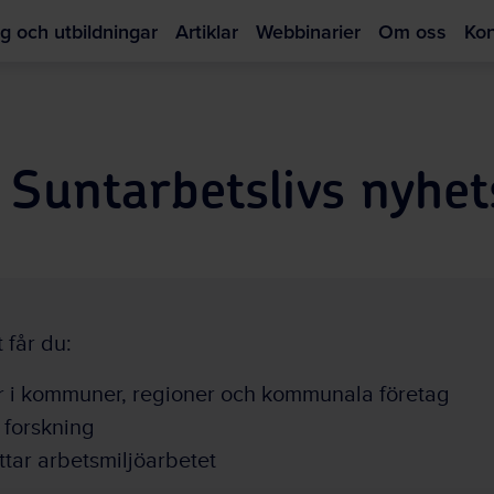
g och utbildningar
Artiklar
Webbinarier
Om oss
Kon
Hoppa
till
huvudinnehållet
Suntarbetslivs nyhet
 får du:
r i kommuner, regioner och kommunala företag
 forskning
ttar arbetsmiljöarbetet