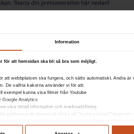
kan. Starta din prenumeration här nedan!
nuppgifter
Information
 för att hemsidan ska bli så bra som möjligt.
r att webbplatsen ska fungera, och sätts automatiskt. Andra är va
. De valfria kakorna använder vi för att:
 till exempel kunna visa filmer från Youtube
av Google Analytics
unna visa riktad information och marknadsföring
itt godkännande genom att klicka på ”hantera kakor” längst ner p
Vårt utbud
nte
Anpassa