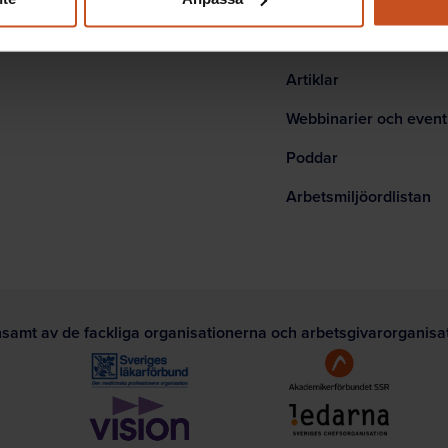
Mina sidor
ktyg
Verktyg och utbildning
Artiklar
Webbinarier och event
Poddar
Arbetsmiljöordlistan
nsamt av de fackliga organisationerna och arbetsgivarorganis