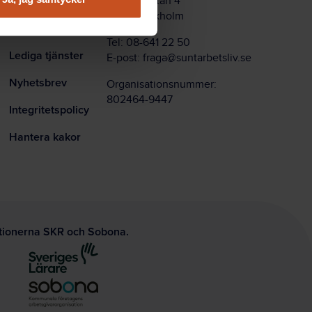
Om oss
Bryggargatan 4
111 21 Stockholm
ar
Kontakt
Tel:
08-641 22 50
Lediga tjänster
E-post:
fraga@suntarbetsliv.se
Nyhetsbrev
Organisationsnummer:
802464-9447
Integritetspolicy
Hantera kakor
ationerna SKR och Sobona.