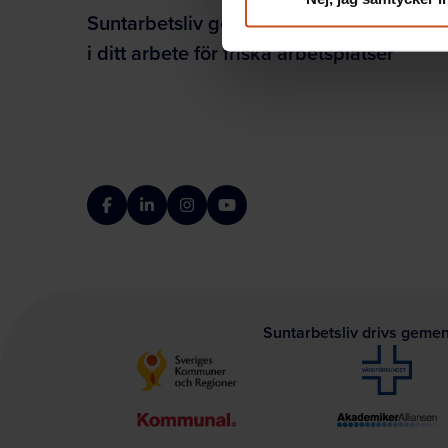
Suntarbetsliv ger dig inspiration och ver
i ditt arbete för friska arbetsplatser
Facebook
LinkedIn
Instagram
YouTube
Suntarbetsliv drivs geme