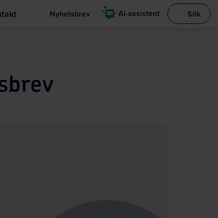
takt
AI-assistent
Nyhetsbrev
Sök
Visa sökrut
sbrev