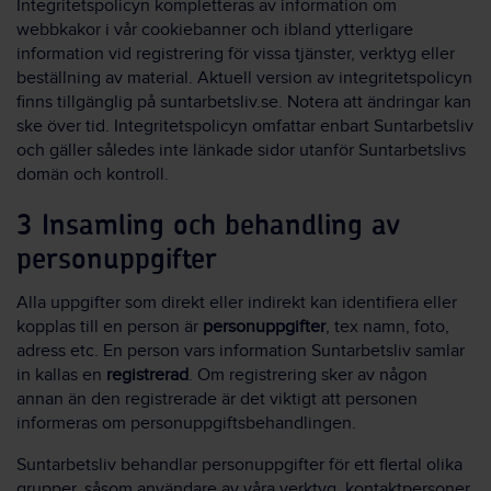
Integritetspolicyn kompletteras av information om
webbkakor i vår cookiebanner och ibland ytterligare
information vid registrering för vissa tjänster, verktyg eller
beställning av material. Aktuell version av integritetspolicyn
finns tillgänglig på suntarbetsliv.se. Notera att ändringar kan
ske över tid. Integritetspolicyn omfattar enbart Suntarbetsliv
och gäller således inte länkade sidor utanför Suntarbetslivs
domän och kontroll.
3 Insamling och behandling av
personuppgifter
Alla uppgifter som direkt eller indirekt kan identifiera eller
kopplas till en person är
personuppgifter
, tex namn, foto,
adress etc. En person vars information Suntarbetsliv samlar
in kallas en
registrerad
. Om registrering sker av någon
annan än den registrerade är det viktigt att personen
informeras om personuppgiftsbehandlingen.
Suntarbetsliv behandlar personuppgifter för ett flertal olika
grupper, såsom användare av våra verktyg, kontaktpersoner