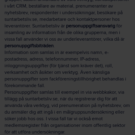
i vårt CRM, beställare av material, prenumeranter av
nyhetsbrev, respondenter i undersökningar, besökare på
suntarbetsliv.se, medarbetare och kontaktpersoner hos
leverantörer. Suntarbetsliv är
personuppgiftsansvarig
för
insamling av information från de olika grupperna, men i
vissa fall använder vi oss av underleverantörer, vilka då är
personuppgiftsbiträden
.
Information som samlas in är exempelvis namn, e-
postadress, adress, telefonnummer, IP-adress,
inloggningsuppgifter (för tjänst som kräver det), roll,
verksamhet och åsikter om verktyg. Även känsliga
personuppgifter som fackföreningstillhörighet behandlas i
förekommande fall.
Personuppgifter samlas till exempel in via webbkakor, via
tillägg på suntarbetsliv.se, när du registrerar dig för att
använda våra verktyg, vid prenumeration på nyhetsbrev, om
du anmäler dig att ingå i en målgruppsundersökning eller
söker jobb hos oss. I vissa fall tar vi också emot
medlemsregister från organisationer inom offentlig sektor
för att utföra undersökningar.