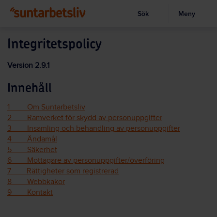
Sök
Meny
Visa sökruta
Hoppa
till
Integritetspolicy
huvudinnehållet
Version 2.9.1
Innehåll
1 Om Suntarbetsliv
2 Ramverket för skydd av personuppgifter
3 Insamling och behandling av personuppgifter
4 Ändamål
5 Säkerhet
6 Mottagare av personuppgifter/överföring
7 Rättigheter som registrerad
8 Webbkakor
9 Kontakt