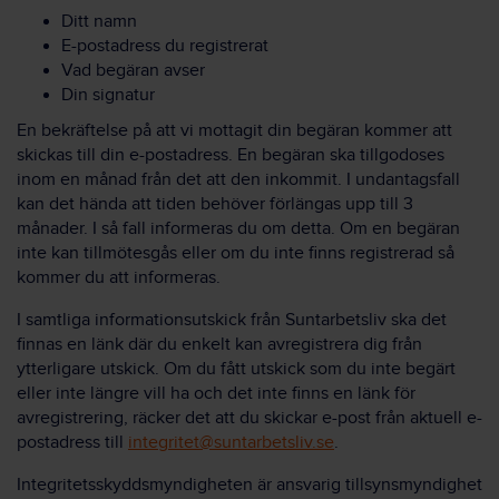
Ditt namn
E-postadress du registrerat
Vad begäran avser
Din signatur
En bekräftelse på att vi mottagit din begäran kommer att
skickas till din e-postadress. En begäran ska tillgodoses
inom en månad från det att den inkommit. I undantagsfall
kan det hända att tiden behöver förlängas upp till 3
månader. I så fall informeras du om detta. Om en begäran
inte kan tillmötesgås eller om du inte finns registrerad så
kommer du att informeras.
I samtliga informationsutskick från Suntarbetsliv ska det
finnas en länk där du enkelt kan avregistrera dig från
ytterligare utskick. Om du fått utskick som du inte begärt
eller inte längre vill ha och det inte finns en länk för
avregistrering, räcker det att du skickar e-post från aktuell e-
postadress till
integritet@suntarbetsliv.se
.
Integritetsskyddsmyndigheten är ansvarig tillsynsmyndighet