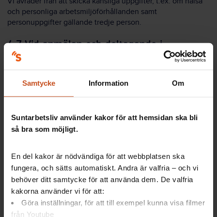
Vi avråder från att skicka känsliga uppgifter, t.ex. om hälsa
och personliga arbetsmiljöförhållanden samt
personuppgifter gällande tredje person.
4.7 Vid anmälan och deltagande i
aktiviteter, event och nätverk
Ändamålet med behandlingen
Personuppgifter som
Samtycke
Information
Om
av
behandlas
personuppgifterna
Kunna hantera registrering,
kommunikation och
Suntarbetsliv använder kakor för att hemsidan ska bli
deltagande i aktiviteter, event
så bra som möjligt.
och nätverk.
Personuppgifterna kan även
Namn, e-postadress,
En del kakor är nödvändiga för att webbplatsen ska
användas för att följa upp,
yrkesroll, organisation,
fungera, och sätts automatiskt. Andra är valfria – och vi
utvärdera och vidareutveckla
arbetsplats, sektor
behöver ditt samtycke för att använda dem. De valfria
våra aktiviteter och vårt stöd,
kakorna använder vi för att:
samt för att kommunicera med
deltagare inför och efter
Göra inställningar, för att till exempel kunna visa filmer
genomförda aktiviteter.
från Youtube