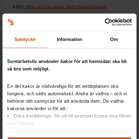
Källa:
Efter en händelse, Säkerhetsdialogen
Här får ni stöd
Samtycke
Information
Om
Känner du dig trygg
Suntarbetsliv använder kakor för att hemsidan ska bli
och säker på din
så bra som möjligt.
arbetsplats? Har ni
koll på risker och
rutiner? Oavsett
En del kakor är nödvändiga för att webbplatsen ska
utmaningar går det
fungera, och sätts automatiskt. Andra är valfria – och vi
att arbeta
behöver ditt samtycke för att använda dem. De valfria
förebyggande mot
kakorna använder vi för att:
hot och våld på
Göra inställningar, för att till exempel kunna visa filmer
arbetet.
från Youtube
Till er hjälp finns Säkerhetsdialogen – ett verktyg
Följa statistik med hjälp av Google Analytics
som ger stöd i att förebygga på bästa sätt:
Analysera trafik för att kunna visa riktad information