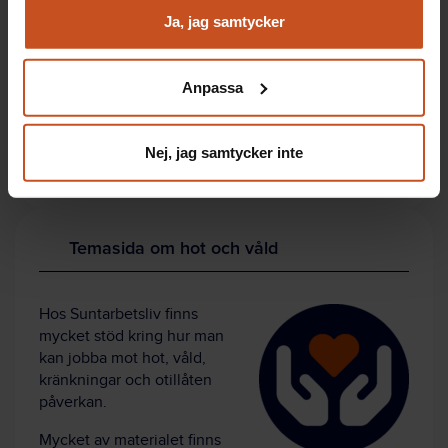
och marknadsföring
Ja, jag samtycker
Få i gång dialogen genom filmer och aktiviteter
Du kan när som helst återta ditt godkännande genom att
Hantera hot och våld inom SAM (systematiskt
klicka på ”hantera kakor” längst ner på sidan, eller mejla
arbetsmiljöarbete)
Anpassa
integritet@suntarbetsliv.se.
Lär er vikten av tillbudsrapportering
Få vägledning vid akut händelse
Börja utforska Säkerhetsdialogen!
Nej, jag samtycker inte
Temasida om hot och våld
Hos Suntarbetsliv finns
mycket stöd kring hur man
kan jobba mot hot, våld,
kränkningar och otillåten
påverkan.
Mycket av materialet finns