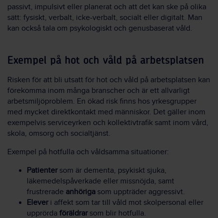
passivt, impulsivt eller planerat och att det kan ske på olika
sätt: fysiskt, verbalt, icke-verbalt, socialt eller digitalt. Man
kan också tala om psykologiskt och genusbaserat våld.
Exempel på hot och våld på arbetsplatsen
Risken för att bli utsatt för hot och våld på arbetsplatsen kan
förekomma inom många branscher och är ett allvarligt
arbetsmiljöproblem. En ökad risk finns hos yrkesgrupper
med mycket direktkontakt med människor. Det gäller inom
exempelvis serviceyrken och kollektivtrafik samt inom vård,
skola, omsorg och socialtjänst.
Exempel på hotfulla och våldsamma situationer:
Patienter
som är dementa, psykiskt sjuka,
läkemedelspåverkade eller missnöjda, samt
frustrerade
anhöriga
som uppträder aggressivt.
Elever
i affekt som tar till våld mot skolpersonal eller
upprörda
föräldrar
som blir hotfulla.