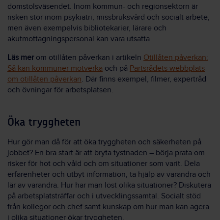
domstolsväsendet. Inom kommun- och regionsektorn är
risken stor inom psykiatri, missbruksvård och socialt arbete,
men även exempelvis bibliotekarier, lärare och
akutmottagningspersonal kan vara utsatta.
Läs mer
om otillåten påverkan i artikeln
Otillåten påverkan:
Så kan kommuner motverka
och på
Partsrådets webbplats
om otillåten påverkan
. Där finns exempel, filmer, expertråd
och övningar för arbetsplatsen.
Öka tryggheten
Hur gör man då för att öka tryggheten och säkerheten på
jobbet? En bra start är att bryta tystnaden – börja prata om
risker för hot och våld och om situationer som varit. Dela
erfarenheter och utbyt information, ta hjälp av varandra och
lär av varandra. Hur har man löst olika situationer? Diskutera
på arbetsplatsträffar och i utvecklingssamtal. Socialt stöd
från kollegor och chef samt kunskap om hur man kan agera
i olika situationer ökar tryggheten.