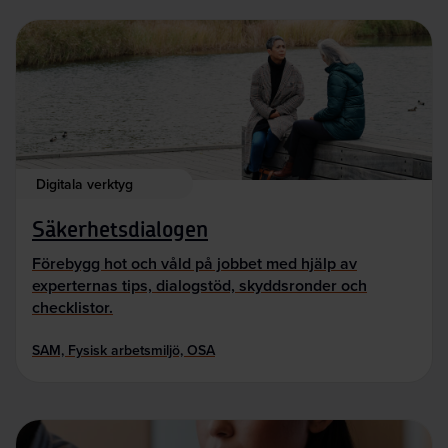
Digitala verktyg
Säkerhetsdialogen
Förebygg hot och våld på jobbet med hjälp av
experternas tips, dialogstöd, skyddsronder och
checklistor.
SAM, Fysisk arbetsmiljö, OSA