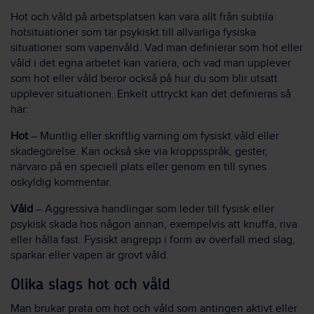
Hot och våld på arbetsplatsen kan vara allt från
subtila
hotsituationer som tär psykiskt till allvarliga fysiska
situationer som vapenvåld. Vad man definierar som hot eller
våld i det egna arbetet kan variera, och vad man upplever
som hot eller våld beror också på hur du som blir utsatt
upplever situationen. Enkelt uttryckt kan det definieras så
här:
Hot
– Muntlig eller skriftlig varning om fysiskt våld eller
skadegörelse. Kan också ske via kroppsspråk, gester,
närvaro på en speciell plats eller genom en till synes
oskyldig kommentar.
Våld
– Aggressiva handlingar som leder till fysisk eller
psykisk skada hos någon annan, exempelvis att knuffa, riva
eller hålla fast. Fysiskt angrepp i form av överfall med slag,
sparkar eller vapen är grovt våld.
Olika slags hot och våld
Man brukar prata om hot och våld som antingen aktivt eller