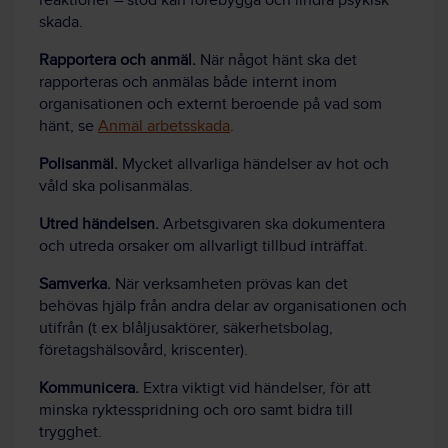
reaktioner – stöd kan förebygga och lindra psykisk
skada.
Rapportera och anmäl.
När något hänt ska det
rapporteras och anmälas både internt inom
organisationen och externt beroende på vad som
hänt, se
Anmäl arbetsskada
.
Polisanmäl.
Mycket allvarliga händelser av hot och
våld ska polisanmälas.
Utred händelsen.
Arbetsgivaren ska dokumentera
och utreda orsaker om allvarligt tillbud inträffat.
Samverka.
När verksamheten prövas kan det
behövas hjälp från andra delar av organisationen och
utifrån (t ex blåljusaktörer, säkerhetsbolag,
företagshälsovård, kriscenter).
Kommunicera.
Extra viktigt vid händelser, för att
minska ryktesspridning och oro samt bidra till
trygghet.