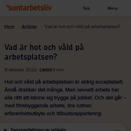
Sök
Meny
Visa sökruta
Hoppa
till
Hem
Artiklar
Vad är hot och våld på arbetsplatsen?
huvudinnehållet
Vad är hot och våld på
arbetsplatsen?
11 oktober 2022
Lästid:
4 min
Hot och våld på arbetsplatsen är aldrig acceptabelt.
Ändå drabbar det många. Men oavsett arbete har
alla
rätt att känna
s
ig trygg
a
på jobbet. Och det går –
med förebyggande arbete, bra rutiner,
erfarenhetsutbyte och tillbuds
rapportering
.
Sammanfattning av artikeln