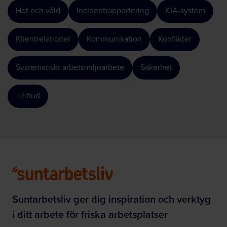
Hot och våld
Incidentrapportering
KIA-system
Klientrelationer
Kommunikation
Konflikter
Systematiskt arbetsmiljöarbete
Säkerhet
Tillbud
Suntarbetsliv ger dig inspiration och verktyg
i ditt arbete för friska arbetsplatser