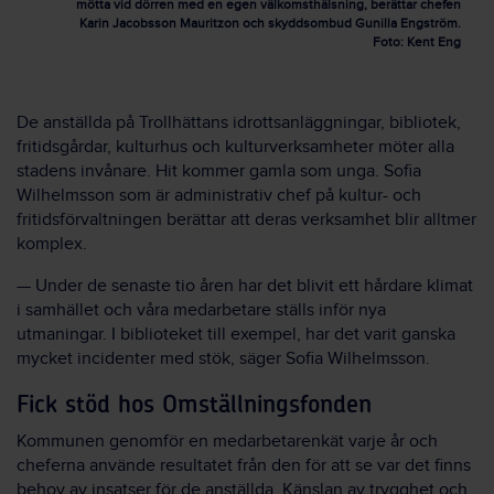
mötta vid dörren med en egen välkomsthälsning, berättar chefen
Karin Jacobsson Mauritzon och skyddsombud Gunilla Engström.
Foto: Kent Eng
De anställda på Trollhättans idrottsanläggningar, bibliotek,
fritidsgårdar, kulturhus och kulturverksamheter möter alla
stadens invånare. Hit kommer gamla som unga. Sofia
Wilhelmsson som är administrativ chef på kultur- och
fritidsförvaltningen berättar att deras verksamhet blir alltmer
komplex.
— Under de senaste tio åren har det blivit ett hårdare klimat
i samhället och våra medarbetare ställs inför nya
utmaningar. I biblioteket till exempel, har det varit ganska
mycket incidenter med stök, säger Sofia Wilhelmsson.
Fick stöd hos Omställningsfonden
Kommunen genomför en medarbetarenkät varje år och
cheferna använde resultatet från den för att se var det finns
behov av insatser för de anställda. Känslan av trygghet och