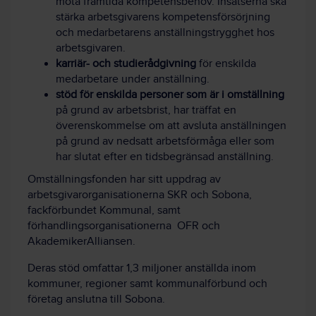
möta framtida kompetensbehov. Insatserna ska
stärka arbetsgivarens kompetensförsörjning
och medarbetarens anställningstrygghet hos
arbetsgivaren.
karriär- och studierådgivning
för enskilda
medarbetare under anställning.
stöd för enskilda personer som är i omställning
på grund av arbetsbrist, har träffat en
överenskommelse om att avsluta anställningen
på grund av nedsatt arbetsförmåga eller som
har slutat efter en tidsbegränsad anställning.
Omställningsfonden har sitt uppdrag av
arbetsgivarorganisationerna SKR och Sobona,
fackförbundet Kommunal, samt
förhandlingsorganisationerna OFR och
AkademikerAlliansen.
Deras stöd omfattar 1,3 miljoner anställda inom
kommuner, regioner samt kommunalförbund och
företag anslutna till Sobona.