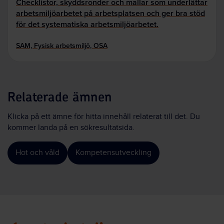
Checklistor, skyddsronder och mallar som underlättar
arbetsmiljöarbetet på arbetsplatsen och ger bra stöd
för det systematiska arbetsmiljöarbetet.
SAM, Fysisk arbetsmiljö, OSA
Relaterade ämnen
Klicka på ett ämne för hitta innehåll relaterat till det. Du
kommer landa på en sökresultatsida.
Hot och våld
Kompetensutveckling