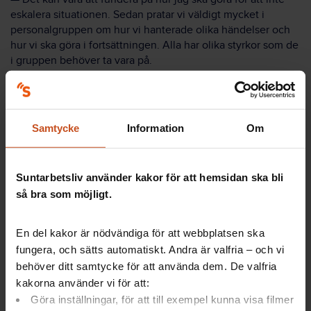
eskalera situationen. Sedan pratar vi väldigt mycket i
personalgruppen om hur vi hanterade olika händelser och
hur vi ska göra i fortsättningen. Alla har olika styrkor som de
i gruppen behöver ta vara på.
Bemötande och kommunikation är något som är ständigt
aktuellt och det här är något de kommer jobba vidare med
på bland annat arbetsplatsträffar, menar Karin Jacobsson
Samtycke
Information
Om
Mauritzson.
Suntarbetsliv använder kakor för att hemsidan ska bli
så bra som möjligt.
Så kan du hantera hotfulla situationer
En del kakor är nödvändiga för att webbplatsen ska
Skilj på
problem och person.
fungera, och sätts automatiskt. Andra är valfria – och vi
Var tydlig, rak och konkret
i din
behöver ditt samtycke för att använda dem. De valfria
kommunikation.
kakorna använder vi för att:
Lyssna
och låt personen prata av sig
Göra inställningar, för att till exempel kunna visa filmer
Gör det lätt
för motparten att vara konstruktiv.