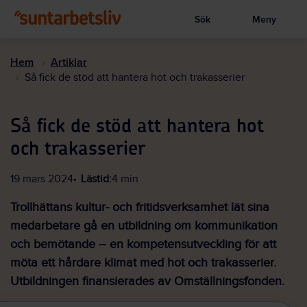
Sök
Meny
Visa sökruta
Hoppa
till
Hem
Artiklar
huvudinnehållet
Så fick de stöd att hantera hot och trakasserier
Så fick de stöd att hantera hot
och trakasserier
19 mars 2024
Lästid:
4 min
Trollhättans kultur- och fritidsverksamhet lät sina
medarbetare gå en utbildning om kommunikation
och bemötande – en kompetensutveckling för att
möta ett hårdare klimat med hot och trakasserier.
Utbildningen finansierades av Omställningsfonden.