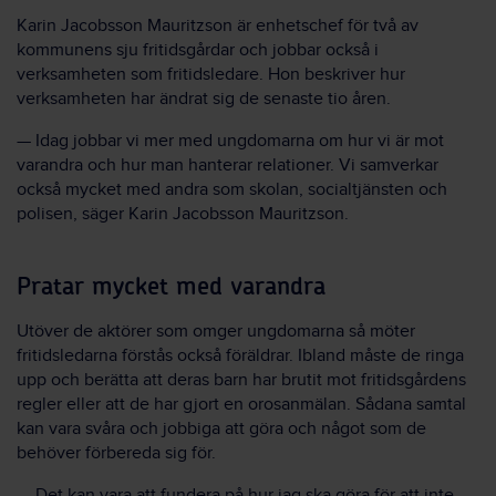
Karin Jacobsson Mauritzson är enhetschef för två av
kommunens sju fritidsgårdar och jobbar också i
verksamheten som fritidsledare. Hon beskriver hur
verksamheten har ändrat sig de senaste tio åren.
— Idag jobbar vi mer med ungdomarna om hur vi är mot
varandra och hur man hanterar relationer. Vi samverkar
också mycket med andra som skolan, socialtjänsten och
polisen, säger Karin Jacobsson Mauritzson.
Pratar mycket med varandra
Utöver de aktörer som omger ungdomarna så möter
fritidsledarna förstås också föräldrar. Ibland måste de ringa
upp och berätta att deras barn har brutit mot fritidsgårdens
regler eller att de har gjort en orosanmälan. Sådana samtal
kan vara svåra och jobbiga att göra och något som de
behöver förbereda sig för.
— Det kan vara att fundera på hur jag ska göra för att inte