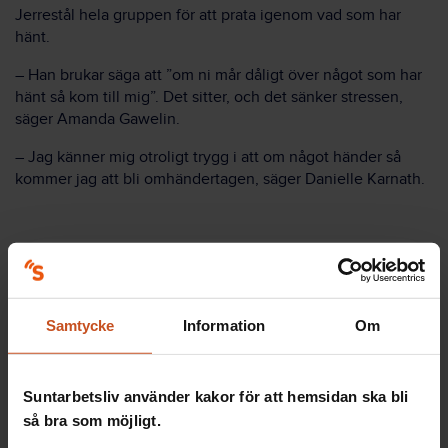
Jerrestål hela gruppen för att prata igenom vad som har
hänt.
– Han brukar säga att ”om ni mår dåligt över något som har
hänt så kom till mig”. Det sitter, och det sänker stressen,
säger Amanda Gawelin.
– Jag känner mig otroligt trygg i att om något händer så
kommer jag att bli omhändertagen, säger Danielle Karnath.
Hot och våld leder till arbetsolycksfall
Samtycke
Information
Om
Hot och våld är den vanligaste orsaken till allvarliga
arbetsolycksfall för anställda inom socialt arbete.
Suntarbetsliv använder kakor för att hemsidan ska bli
Det visar en rapport från Afa Försäkring som
så bra som möjligt.
publicerades 2022.