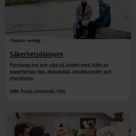
Digitala verktyg
Säkerhetsdialogen
Förebygg hot och våld på jobbet med hjälp av
experternas tips, dialogstöd, skyddsronder och
checklistor.
SAM, Fysisk arbetsmiljö, OSA