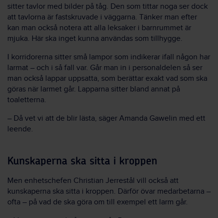
sitter tavlor med bilder på tåg. Den som tittar noga ser dock
att tavlorna är fastskruvade i väggarna. Tänker man efter
kan man också notera att alla leksaker i barnrummet är
mjuka. Här ska inget kunna användas som tillhygge.
I korridorerna sitter små lampor som indikerar ifall någon har
larmat – och i så fall var. Går man in i personaldelen så ser
man också lappar uppsatta, som berättar exakt vad som ska
göras när larmet går. Lapparna sitter bland annat på
toaletterna.
– Då vet vi att de blir lästa, säger Amanda Gawelin med ett
leende.
Kunskaperna ska sitta i kroppen
Men enhetschefen Christian Jerrestål vill också att
kunskaperna ska sitta i kroppen. Därför övar medarbetarna –
ofta – på vad de ska göra om till exempel ett larm går.