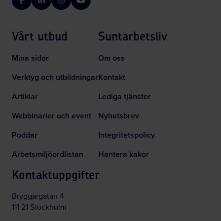
Facebook
LinkedIn
Instagram
YouTube
Vårt utbud
Suntarbetsliv
Mina sidor
Om oss
Verktyg och utbildningar
Kontakt
Artiklar
Lediga tjänster
Webbinarier och event
Nyhetsbrev
Poddar
Integritetspolicy
Arbetsmiljöordlistan
Hantera kakor
Kontaktuppgifter
Bryggargatan 4
111 21 Stockholm