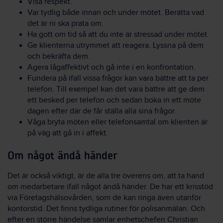
Visa respekt.
Var tydlig både innan och under mötet. Berätta vad
det är ni ska prata om.
Ha gott om tid så att du inte är stressad under mötet.
Ge klienterna utrymmet att reagera. Lyssna på dem
och bekräfta dem.
Agera lågaffektivt och gå inte i en konfrontation.
Fundera på ifall vissa frågor kan vara bättre att ta per
telefon. Till exempel kan det vara bättre att ge dem
ett besked per telefon och sedan boka in ett möte
dagen efter där de får ställa alla sina frågor.
Våga bryta möten eller telefonsamtal om klienten är
på väg att gå in i affekt.
Om något ändå händer
Det är också viktigt, är de alla tre överens om, att ta hand
om medarbetare ifall något ändå händer. De har ett krisstöd
via Företagshälsovården, som de kan ringa även utanför
kontorstid. Det finns tydliga rutiner för polisanmälan. Och
efter en större händelse samlar enhetschefen Christian