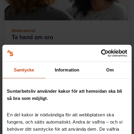
Stödmaterial
Ta hand om oro
Tips till chefer, skyddsombud och medarbetare om
vad som är bra att tänka på för att ta hand om oro på
arbetsplatsen.
Samtycke
Information
Om
Suntarbetsliv använder kakor för att hemsidan ska bli
Aktivitet
så bra som möjligt.
Kartlägg er handlingsberedskap vid
kris
En del kakor är nödvändiga för att webbplatsen ska
Genomför i samverkan och kom överens om
fungera, och sätts automatiskt. Andra är valfria – och vi
eventuella förbättringar. Kartläggningen finns i
behöver ditt samtycke för att använda dem. De valfria
verktyget Säkerhetsdialogen.