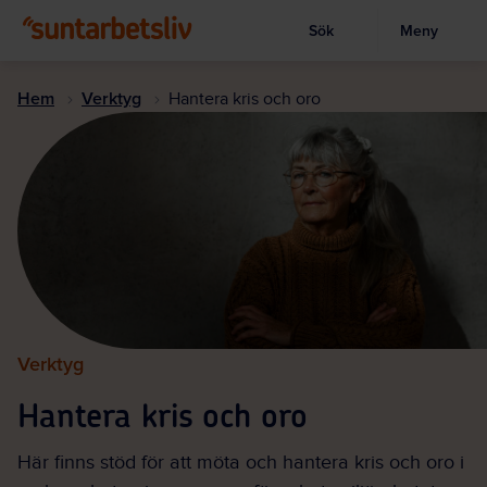
Sök
Meny
Visa sökruta
Hoppa
till
Hem
Verktyg
Hantera kris och oro
huvudinnehållet
Verktyg
Hantera kris och oro
Här finns stöd för att möta och hantera kris och oro i