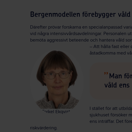
Bergenmodellen förebygger våld
Därefter prövar forskarna en specialanpassad vari
vid några intensivvårdsavdelningar. Personalen utbi
bemöta aggressivt beteende och hantera våld som 
– Att hålla fast eller
åstadkomma med vår 
Man för
våld ens 
I stället för att utbi
Foto: Torkel Ekqvist
sjukhuset försöker 
ens inträffar. Det f
riskvärdering.