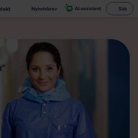
takt
AI-assistent
Nyhetsbrev
Sök
Visa sökrut