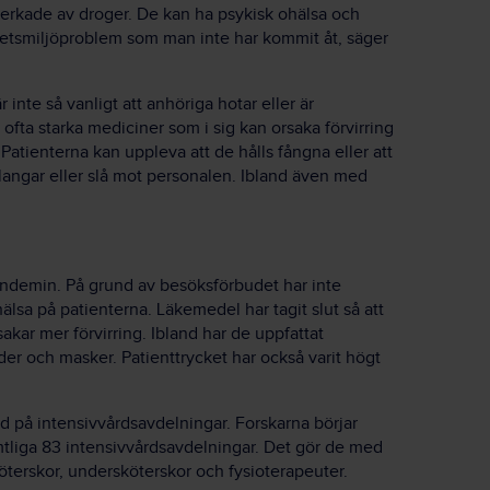
erkade av droger. De kan ha psykisk ohälsa och
arbetsmiljöproblem som man inte har kommit åt, säger
 inte så vanligt att anhöriga hotar eller är
ofta starka mediciner som i sig kan orsaka förvirring
. Patienterna kan uppleva att de hålls fångna eller att
slangar eller slå mot personalen. Ibland även med
andemin. På grund av besöksförbudet har inte
lsa på patienterna. Läkemedel har tagit slut så att
sakar mer förvirring. Ibland har de uppfattat
 och masker. Patienttrycket har också varit högt
ld på intensivvårdsavdelningar. Forskarna börjar
mtliga 83 intensivvårdsavdelningar. Det gör de med
öterskor, undersköterskor och fysioterapeuter.