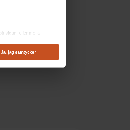
å sidan, eller mejla
Ja, jag samtycker