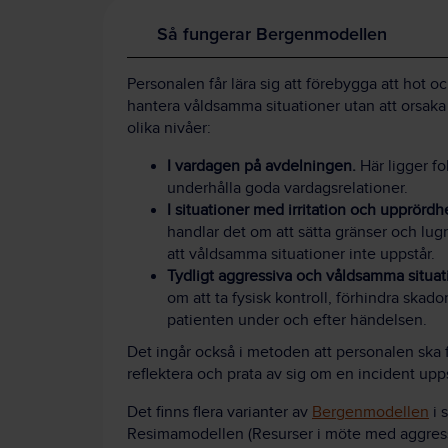
Så fungerar Bergenmodellen
Personalen får lära sig att förebygga att hot o
hantera våldsamma situationer utan att orsaka 
olika nivåer:
I vardagen på avdelningen.
Här ligger f
underhålla goda vardagsrelationer.
I situationer med irritation och upprördh
handlar det om att sätta gränser och lug
att våldsamma situationer inte uppstår.
Tydligt aggressiva och våldsamma situat
om att ta fysisk kontroll, förhindra sk
patienten under och efter händelsen.
Det ingår också i metoden att personalen ska f
reflektera och prata av sig om en incident upps
Det finns flera varianter av
Bergenmodellen
i 
Resimamodellen (Resurser i möte med aggres