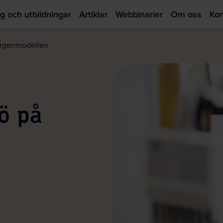
g och utbildningar
Artiklar
Webbinarier
Om oss
Kon
Hoppa
till
ergenmodellen
huvudinnehållet
ö på