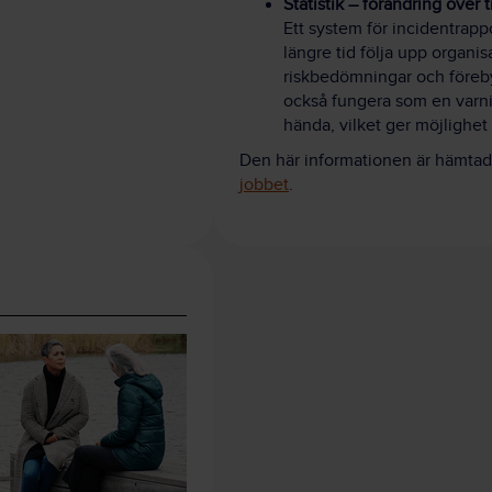
Statistik – förändring över 
Ett system för incidentrapp
längre tid följa upp organis
riskbedömningar och föreby
också fungera som en varni
hända, vilket ger möjlighet a
Den här informationen är hämtad
jobbet
.