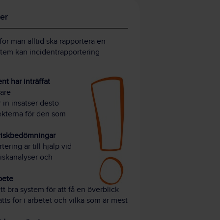
ter
rför man alltid ska rapportera en
stem kan incidentrapportering
nt har inträffat
bare
 in insatser desto
fekterna för den som
 riskbedömningar
ering är till hjälp vid
riskanalyser och
bete
t bra system för att få en överblick
ts för i arbetet och vilka som är mest