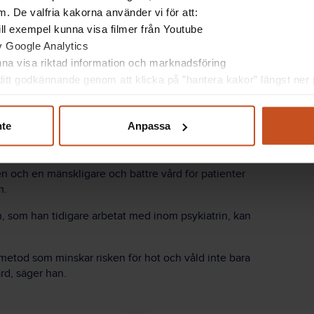
. De valfria kakorna använder vi för att:
 till exempel kunna visa filmer från Youtube
om den psykiatriska vården. Därför behöver den
av Google Analytics
mpelvis ingen tvångsvård på iva och patienterna där
unna visa riktad information och marknadsföring
av modellen görs med hjälp av en referensgrupp med
itt godkännande genom att klicka på ”hantera kakor” längst ner p
 forskargruppen utvärdera försöket. Det görs genom att
nte
Anpassa
tervjuas studiedeltagare som testat att arbeta med
en och en mänskligare och bättre vård för patienter
m.
 som han tidigare arbetat med inom psykiatrin, kan
smetod som minskar risken för hot och våld inte bara
rd, säger han.