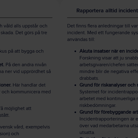
Rapportera alltid inciden
ch våld alls uppstår och
Det finns flera anledningar till va
skada. Det görs på tre
incident. Med ett fungerande sy
användas till:
okus på att bygga och
Akuta insatser när en incide
Forskning visar att ju snab
et.
På den andra nivån
arbetsgivaren/chefen sätter
na ner vid upprördhet så
mindre blir de negativa ef
drabbats.
ioner.
Här handlar det
Grund för riskanalyser och
ador och kommunicera med
Systemet för incidentrapport
arbetet med kontinuerliga 
riskbedömningar.
å möjlighet att
Grund för förebyggande ar
tått.
Incidentrapporteringen är et
över vad medarbetarna utsät
svensk vård, exempelvis
utsatta.
sion) och