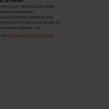
tid, se mönster
ortering gör det möjligt att under
ationens riskanalyser,
ggande arbete. Statistiken kan
ngsklocka för vad som är på väg att
tt sätta in åtgärder i tid.
 från
Partsrådets verktyg Hot på