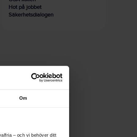
Hot på jobbet
Säkerhetsdialogen
Om
lfria – och vi behöver ditt