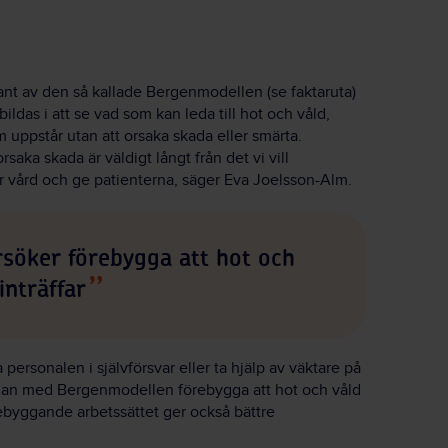
ant av den så kallade Bergenmodellen (se faktaruta)
ldas i att se vad som kan leda till hot och våld,
uppstår utan att orsaka skada eller smärta.
 orsaka skada är väldigt långt från det vi vill
vård och ge patienterna, säger Eva Joelsson-Alm.
söker förebygga att hot och
inträffar
lda personalen i självförsvar eller ta hjälp av väktare på
man med Bergenmodellen förebygga att hot och våld
örebyggande arbetssättet ger också bättre