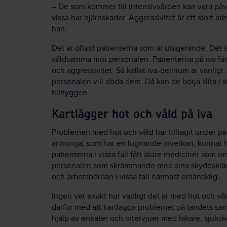
– De som kommer till intensivvården kan vara påv
vissa har hjärnskador. Aggressivitet är ett stort 
han.
Det är oftast patienterna som är utagerande. Det är
våldsamma mot personalen. Patienterna på iva får 
och aggressivitet. Så kallat iva-delirium är vanligt
personalen vill döda dem. Då kan de börja slita i 
tillhyggen.
Kartlägger hot och våld på iva
Problemen med hot och våld har tilltagit under p
anhöriga, som har en lugnande inverkan, kunnat hä
patienterna i vissa fall fått äldre mediciner som or
personalen som skrämmande med sina skyddskläder
och arbetsbördan i vissa fall närmast omänsklig.
Ingen vet exakt hur vanligt det är med hot och vå
därför med att kartlägga problemet på landets sa
hjälp av enkäter och intervjuer med läkare, sjuksk