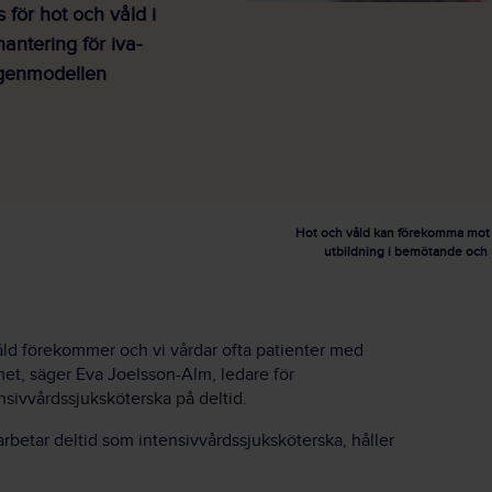
 för hot och våld i
antering för iva-
rgenmodellen
Hot och våld kan förekomma mot v
utbildning i bemötande och 
våld förekommer och vi vårdar ofta patienter med
et, säger Eva Joelsson-Alm, ledare för
sivvårdssjuksköterska på deltid.
rbetar deltid som intensivvårdssjuksköterska, håller