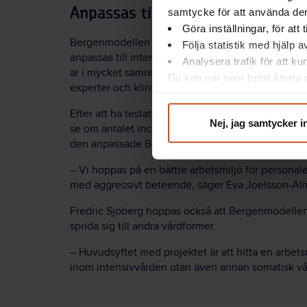
Anpassas till intensivvården
samtycke för att använda dem
Göra inställningar, för att
Bergenmodellen är utvecklad för att användas in
Följa statistik med hjälp 
anpassas till intensivvården. Det förekommer exe
Analysera trafik för att k
är i mycket sämre fysiskt skick. Anpassningarna 
Du kan när som helst återta d
experter och kliniker som knyts till projektet.
integritet@suntarbetsliv.se.
Efter att ha testats vid flera iva-avdelningar ska
Nej, jag samtycker i
se om antalet incidenter har minskat. Dessutom in
den anpassade Bergenmodellen.
– Vi hoppas på en bättre arbetsmiljö för personal
med aggressivt beteende, säger Eva Joelsson-Al
Fredric Sjöberg hoppas också att Bergenmodellen,
sprida sig till andra vårdformer.
– Huvudsyftet med projektet är att hitta en arbet
inom intensivvården utan även annan somatisk vå