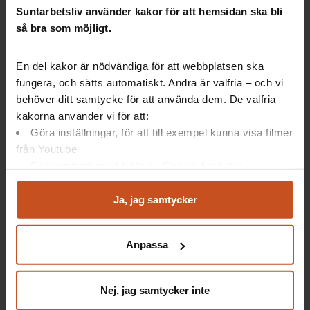
8 procent av socialsekreterarna uppgav att de
låter
Suntarbetsliv använder kakor för att hemsidan ska bli
bli att ta beslut
om insatser av rädsla för förtal, hot
så bra som möjligt.
och våld.
En del kakor är nödvändiga för att webbplatsen ska
fungera, och sätts automatiskt. Andra är valfria – och vi
behöver ditt samtycke för att använda dem. De valfria
Mer fakta om hot och våld mot
kakorna använder vi för att:
socialtjänsten
Göra inställningar, för att till exempel kunna visa filmer
från Youtube
Följa statistik med hjälp av Google Analytics
Läs mer:
Analysera trafik för att kunna visa riktad information
Brå har gjort
en
handbok
med titeln ”Att förebygga
och marknadsföring
Ja, jag samtycker
och hantera påverkansförsök”
.
Du kan när som helst återta ditt godkännande genom att
klicka på ”hantera kakor” längst ner på sidan, eller mejla
Hos SKR kan du läsa mer om
otillåten påverkan
, hitta
Anpassa
integritet@suntarbetsliv.se.
stödmaterial och se exempel på otillåten påverkan.
Här finns även
förslag på åtgärder för att motverka
hot, hat och otillåten påverkan
, som SKR ställt till
Nej, jag samtycker inte
regeringen.