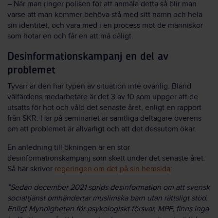
– När man ringer polisen för att anmäla detta så blir man
varse att man kommer behöva stå med sitt namn och hela
sin identitet, och vara med i en process mot de människor
som hotar en och får en att må dåligt.
Desinformationskampanj en del av
problemet
Tyvärr är den här typen av situation inte ovanlig. Bland
välfärdens medarbetare är det 3 av 10 som uppger att de
utsatts för hot och våld det senaste året, enligt
en rapport
från SKR
. Här på seminariet är samtliga deltagare överens
om att problemet är allvarligt och att det dessutom ökar.
En anledning till ökningen är en stor
desinformationskampanj som skett under det senaste året.
Så här skriver
regeringen om det på sin hemsida
:
”Sedan december 2021 sprids desinformation om att svensk
socialtjänst omhändertar muslimska barn utan rättsligt stöd.
Enligt Myndigheten för psykologiskt försvar, MPF, finns inga