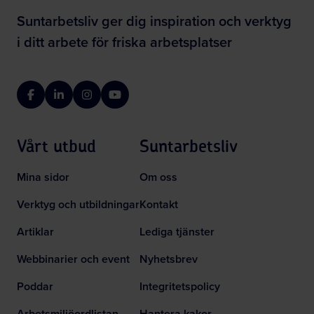
Suntarbetsliv ger dig inspiration och verktyg
i ditt arbete för friska arbetsplatser
Facebook
LinkedIn
Instagram
YouTube
Vårt utbud
Suntarbetsliv
Mina sidor
Om oss
Verktyg och utbildningar
Kontakt
Artiklar
Lediga tjänster
Webbinarier och event
Nyhetsbrev
Poddar
Integritetspolicy
Arbetsmiljöordlistan
Hantera kakor