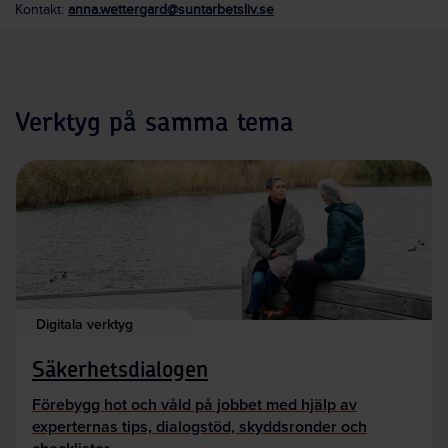
Kontakt:
anna.wettergard@suntarbetsliv.se
Verktyg på samma tema
Digitala verktyg
Säkerhetsdialogen
Förebygg hot och våld på jobbet med hjälp av
experternas tips, dialogstöd, skyddsronder och