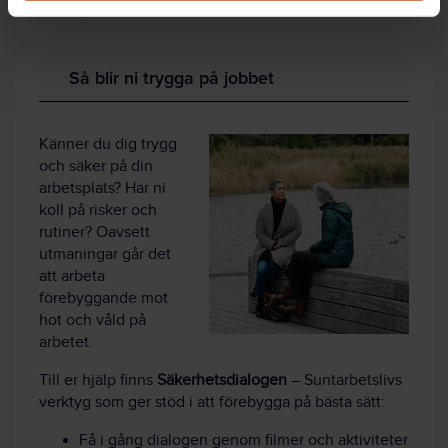
Så blir ni trygga på jobbet
Känner du dig trygg
och säker på din
arbetsplats? Har ni
koll på risker och
rutiner? Oavsett
utmaningar går det
att arbeta
förebyggande mot
hot och våld på
arbetet.
Till er hjälp finns
Säkerhetsdialogen
– Suntarbetslivs
verktyg som ger stöd i att förebygga på bästa sätt:
Få i gång dialogen genom filmer och aktiviteter