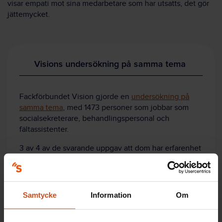
visar empati mot sina medarbetare som har utsatts, det gör
jättemycket.
Visions undersökning på samma tema
Fackförbundet Vision gjorde en
undersökning på
samma tema
,
med
1473 personer som jobbar som
socialsekreterare, behandlingspersonal och
fältassistenter.
3 av 4 av de svarande uppgav att dom har erfarenhet
av att
information som bedöms som felaktig har
spridits
om socialtjänsten.
Av de som arbetar som socialsekreterare uppgav 40
Samtycke
Information
Om
procent att
arbetsmiljön påverkas negativt
och 23
procent att den
psykiska hälsan påverkas negativt
.