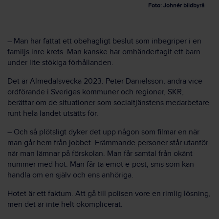
Foto: Johnér bildbyrå
– Man har fattat ett obehagligt beslut som inbegriper i en
familjs inre krets. Man kanske har omhändertagit ett barn
under lite stökiga förhållanden.
Det är Almedalsvecka 2023. Peter Danielsson, andra vice
ordförande i Sveriges kommuner och regioner, SKR,
berättar om de situationer som socialtjänstens medarbetare
runt hela landet utsätts för.
– Och så plötsligt dyker det upp någon som filmar en när
man går hem från jobbet. Främmande personer står utanför
när man lämnar på förskolan. Man får samtal från okänt
nummer med hot. Man får ta emot e-post, sms som kan
handla om en själv och ens anhöriga.
Hotet är ett faktum. Att gå till polisen vore en rimlig lösning,
men det är inte helt okomplicerat.