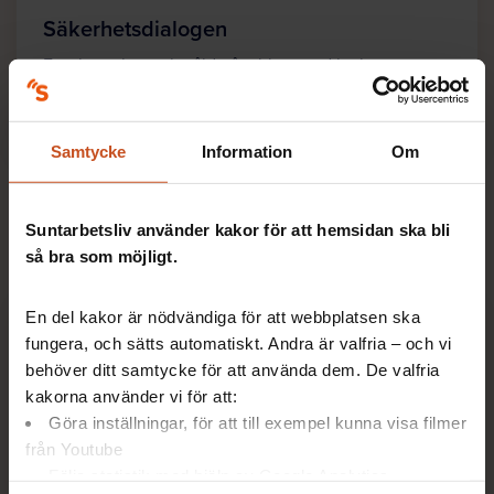
Säkerhetsdialogen
Förebygg hot och våld på jobbet med hjälp av
experternas tips, dialogstöd, skyddsronder och
checklistor.
Samtycke
Information
Om
Suntarbetsliv använder kakor för att hemsidan ska bli
Relaterade artiklar
så bra som möjligt.
En del kakor är nödvändiga för att webbplatsen ska
fungera, och sätts automatiskt. Andra är valfria – och vi
behöver ditt samtycke för att använda dem. De valfria
kakorna använder vi för att:
Göra inställningar, för att till exempel kunna visa filmer
från Youtube
Följa statistik med hjälp av Google Analytics