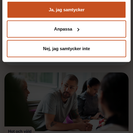
Analysera trafik för att kunna visa riktad information
Hot och våld
och marknadsföring
Ja, jag samtycker
De skapar en trygg arbetsmiljö –
Du kan när som helst återta ditt godkännande genom att
tillsammans
klicka på ”hantera kakor” längst ner på sidan, eller mejla
Anpassa
Eskilstuna kommun har satt trygg arbetsmiljö i fokus.
integritet@suntarbetsliv.se.
Läs om hur de arbetar med kränkande särbehandling,
incidentrapporter och utbildning.
Nej, jag samtycker inte
Lästid:
13 april 2021
4 min
Hot och våld