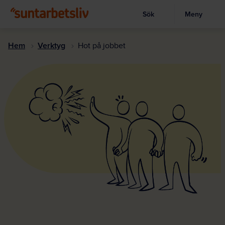
Sök
Meny
Visa sökruta
Hoppa
till
Hem
Verktyg
Hot på jobbet
huvudinnehållet