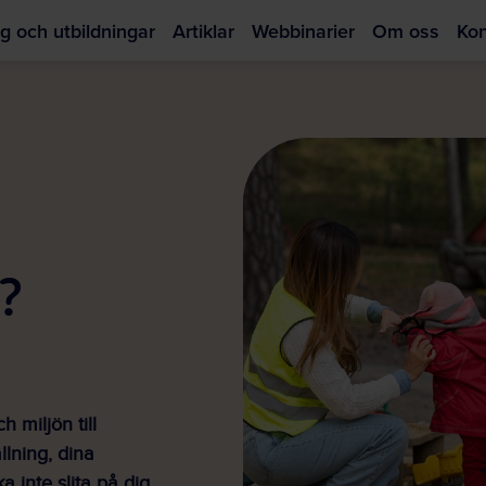
g och utbildningar
Artiklar
Webbinarier
Om oss
Kon
Hoppa
till
huvudinnehållet
?
 miljön till
llning, dina
a inte slita på dig