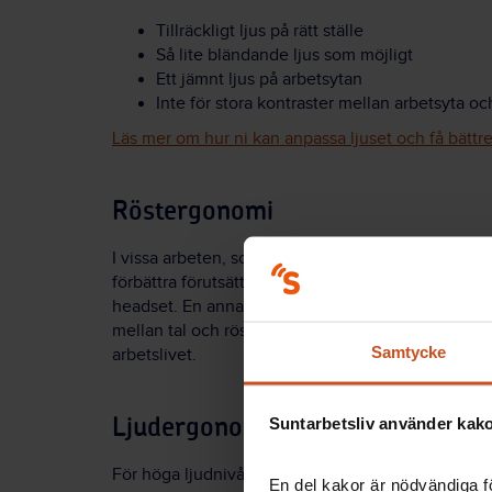
Tillräckligt ljus på rätt ställe
Så lite bländande ljus som möjligt
Ett jämnt ljus på arbetsytan
Inte för stora kontraster mellan arbetsyta o
Läs mer om hur ni kan anpassa ljuset och få bätt
Röstergonomi
I vissa arbeten, som läraryrket, är rösten ett vikti
förbättra förutsättningarna för den som talar. Det 
headset. En annan åtgärd är förbättrad rumsakustik.
mellan tal och röstvila. I artikeln
Vårda din röst – h
Samtycke
arbetslivet.
Suntarbetsliv använder kakor
Ljudergonomi
För höga ljudnivåer på arbetsplatsen påverkar oc
En del kakor är nödvändiga fö