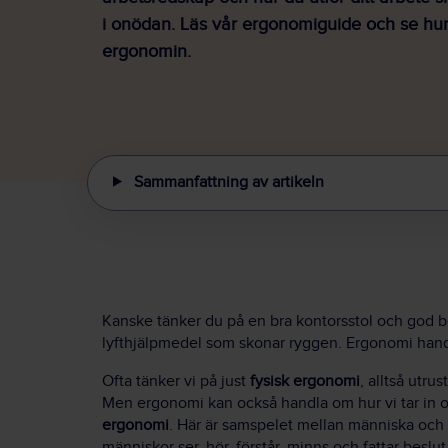
i onödan. Läs vår ergonomiguide och se hur 
ergonomin.
Sammanfattning av artikeln
Kanske tänker du på en bra kontorsstol och god b
lyfthjälpmedel som skonar ryggen. Ergonomi handla
Ofta tänker vi på just
fysisk ergonomi
, alltså utr
Men ergonomi kan också handla om hur vi tar in oc
ergonomi
. Här är samspelet mellan människa och t
människor ser, hör, förstår, minns och fattar beslut,