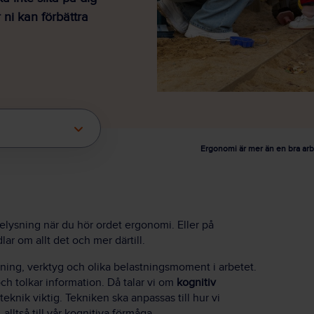
ni kan förbättra
Ergonomi är mer än en bra arbet
elysning när du hör ordet ergonomi. Eller på
r om allt det och mer därtill.
ustning, verktyg och olika belastningsmoment i arbetet.
h tolkar information. Då talar vi om
kognitiv
eknik viktig. Tekniken ska anpassas till hur vi
 alltså till vår kognitiva förmåga.