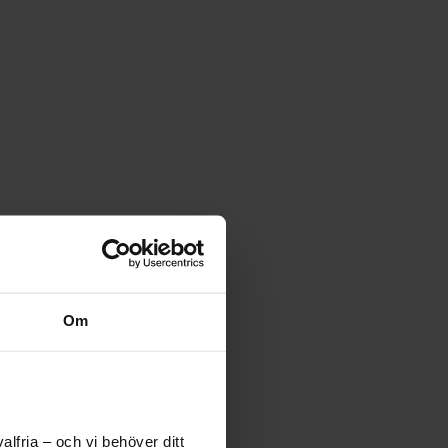
Om
lfria – och vi behöver ditt