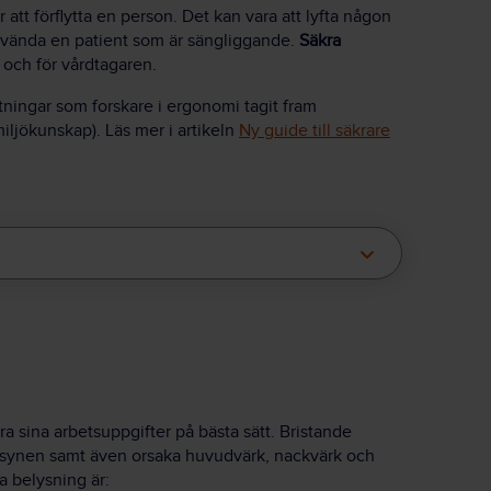
tt förflytta en person. Det kan vara att lyfta någon
tt vända en patient som är sängliggande.
Säkra
 och för vårdtagaren.
tningar som forskare i ergonomi tagit fram
ljökunskap). Läs mer i artikeln
Ny guide till säkrare
öra sina arbetsuppgifter på bästa sätt. Bristande
synen samt även orsaka huvudvärk, nackvärk och
a belysning är: