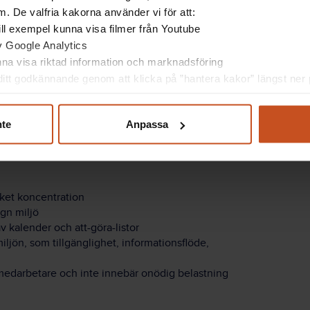
 innebära
. De valfria kakorna använder vi för att:
disolering mellan
 till exempel kunna visa filmer från Youtube
av Google Analytics
unna visa riktad information och marknadsföring
itt godkännande genom att klicka på ”hantera kakor” längst ner p
rgonomi är arbetsmiljön
nte
Anpassa
ar hjärnan. Exempelvis
cket koncentration
ugn miljö
v kalender och att-göra-listor
miljön, som tillgänglighet, informationsflöde,
 medarbetare och inte innebär onödig belastning