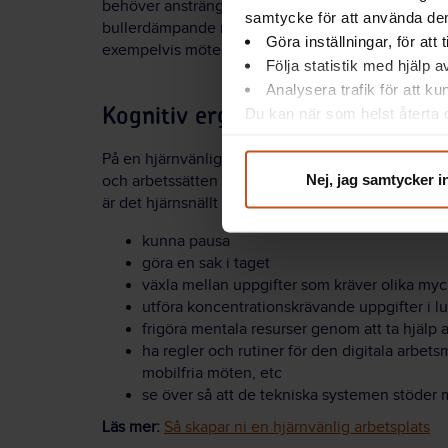
behöver ansträngas mer. En god
ljudergonomi
kan
samtycke för att använda dem
bullerdämpande material, tysta zoner och god lju
Göra inställningar, för att
exempelvis mötesrum och enskilda arbetsrum.
Följa statistik med hjälp 
Analysera trafik för att k
Du kan när som helst återta d
Kognitiv ergonomi
integritet@suntarbetsliv.se.
På en hjärnvänlig arbetsplats med god kognitiv e
Nej, jag samtycker i
och arbetssätten utformade på ett sätt som avlast
är det hjärnsnällt att:
kunna pausa
göra en sak i taget
växla mellan uppgifter som kräver olika my
utföra koncentrationskrävande uppgifter i l
frigöra mentala resurser genom att ta hjälp a
ha regler och rutiner för den digitala arbets
mobilfria möten, etc
se över så att de tekniska systemen stöder
Läs mer:
Så skapar ni en hjärnvänlig arbetsplats