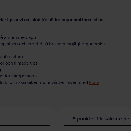
 Här tipsar vi om stöd för bättre ergonomi inom olika
 på armen med app
etsplatsen och arbetet så bra som möjligt ergonomiskt
webbinarium
or och filmade tips
g
ng för vårdpersonal
 stick- och skärsäkert inom vården, även med
korta
nt
.
5 punkter för säkrare per