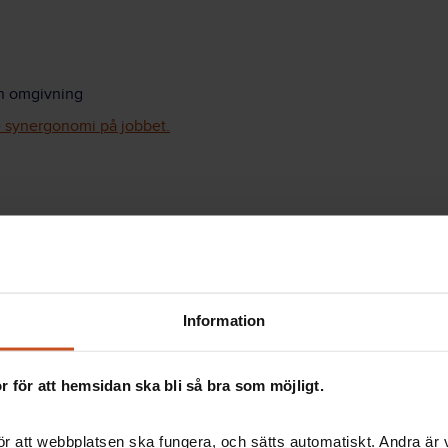
ch omgivning
re synergonomi på jobbet.
gt arbetsverktyg.
Röstergonomi
handlar om att
kan vara tekniska åtgärder, som mikrofon eller
 Det är också viktigt att det finns balans i arbetet
ela arbetslivet
får du tips kring röstergonomi i
Information
 för att hemsidan ska bli så bra som möjligt.
kså rösten, som då
r att webbplatsen ska fungera, och sätts automatiskt. Andra är va