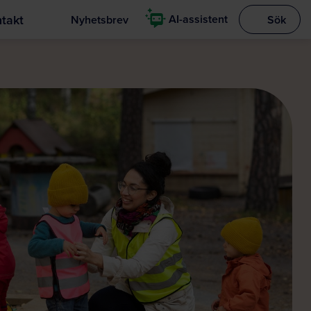
takt
AI-assistent
Nyhetsbrev
Sök
Visa sökrut