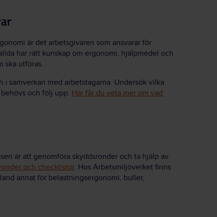
var
rgonomi är det arbetsgivaren som ansvarar för
nställda har rätt kunskap om ergonomi, hjälpmedel och
m ska utföras.
ch i samverkan med arbetstagarna. Undersök vilka
 behövs och följ upp.
Här får du veta mer om vad
tsen är att genomföra skyddsronder och ta hjälp av
onder och checklistor
. Hos Arbetsmiljöverket finns
bland annat för belastningsergonomi, buller,