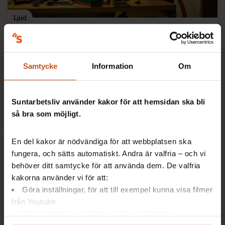
Ljud
Kreativt tänkande sänker ljudnivån på
förskola
Ljuddämpande tyg i legolådorna och matvagnen
Samtycke
Information
Om
placerad utanför rummet där man äter. Få fler tips i
Ljudguide för förskolan.
Suntarbetsliv använder kakor för att hemsidan ska bli
Lästid:
26 maj 2015
5 min
så bra som möjligt.
En del kakor är nödvändiga för att webbplatsen ska
fungera, och sätts automatiskt. Andra är valfria – och vi
behöver ditt samtycke för att använda dem. De valfria
kakorna använder vi för att:
Göra inställningar, för att till exempel kunna visa filmer
från Youtube
Följa statistik med hjälp av Google Analytics