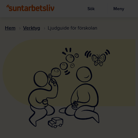
Sök
Meny
Visa sökruta
Hoppa
till
Hem
Verktyg
Ljudguide för förskolan
huvudinnehållet