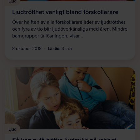
Ljud
Ljudtrötthet vanligt bland förskollärare
Över hälften av alla förskollärare lider av ljudtrötthet
och fyra av tio blir ljudöverkänsliga med åren. Mindre
barngrupper är lösningen, visar…
Lästid:
8 oktober 2018
3 min
Ljud
Så kan ni få bättre ljudmiljö på jobbet