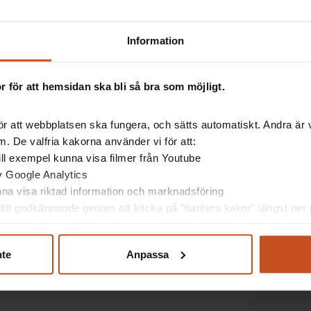
e synergonomi, meddelade Inga-Lill Andersson Hjelm.
unskap och man kommer långt med enkla åtgärder, som
Information
st på den egna bildskärmen, många vet inte att man kan
 för att hemsidan ska bli så bra som möjligt.
r
r att webbplatsen ska fungera, och sätts automatiskt. Andra är va
. De valfria kakorna använder vi för att:
 för en medarbetarenkät
 till exempel kunna visa filmer från Youtube
av Google Analytics
 en medarbetarenkät:
unna visa riktad information och marknadsföring
itt godkännande genom att klicka på ”hantera kakor” längst ner p
t bra för att du ska kunna
ch migrän som du kopplar
nte
Anpassa
m torra, ansträngda eller