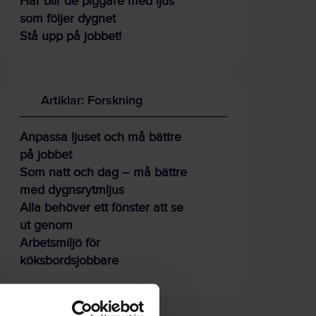
Här blir de piggare med ljus
som följer dygnet
Stå upp på jobbet!
Artiklar: Forskning
Anpassa ljuset och må bättre
på jobbet
Som natt och dag – må bättre
med dygnsrytmljus
Alla behöver ett fönster att se
ut genom
Arbetsmiljö för
köksbordsjobbare