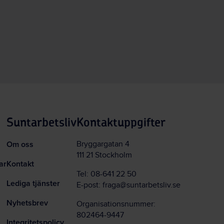
Suntarbetsliv
Kontaktuppgifter
Om oss
Bryggargatan 4
111 21 Stockholm
ar
Kontakt
Tel:
08-641 22 50
Lediga tjänster
E-post:
fraga@suntarbetsliv.se
Nyhetsbrev
Organisationsnummer:
802464-9447
Integritetspolicy