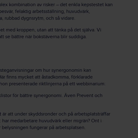
plex kombination av risker – det enkla kepstestet kan
besvär, felaktig arbetsställning, huvudvärk,
a, rubbad dygnsrytm, och så vidare.
det med kroppen, utan att tänka på det själva. Vi
tt se bättre när bokstäverna blir suddiga.
ör-steganvisningar om hur synergonomin kan
 Här finns mycket att åstadkomma, förklarade
 hon presenterade riktlinjerna på ett webbinarium:
cklistor för bättre synergonomi. Även Prevent och
 är att under skyddsronder och på arbetsplatsträffar
t: har medarbetare huvudvärk eller migrän? Ont i
 belysningen fungerar på arbetsplatsen.