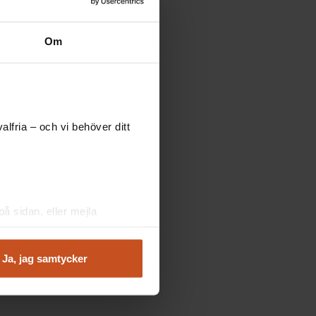
Om
lfria – och vi behöver ditt
å sidan, eller mejla
Ja, jag samtycker