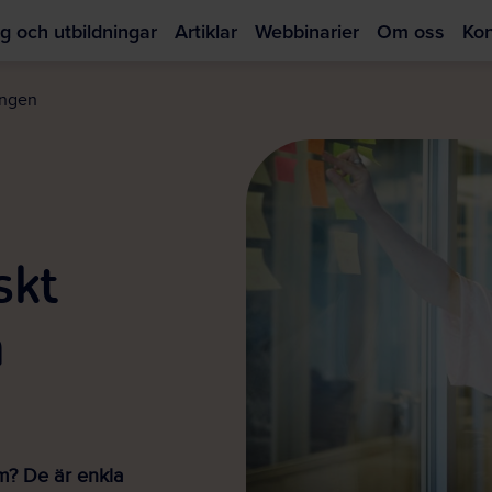
g och utbildningar
Artiklar
Webbinarier
Om oss
Kon
Hoppa
till
ingen
huvudinnehållet
skt
n
em? De är enkla