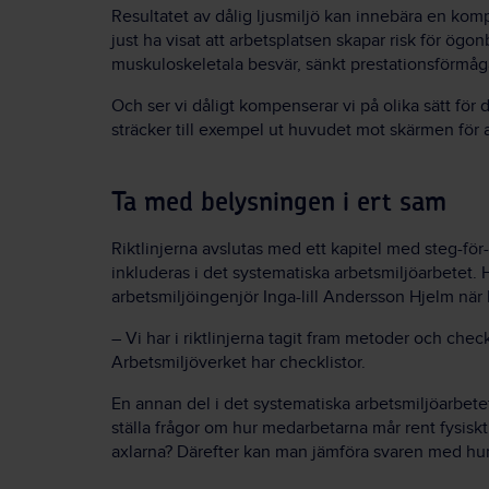
Resultatet av dålig ljusmiljö kan innebära en kom
just ha visat att arbetsplatsen skapar risk för ögon
muskuloskeletala besvär, sänkt prestationsförmåg
Och ser vi dåligt kompenserar vi på olika sätt för 
sträcker till exempel ut huvudet mot skärmen för a
Ta med belysningen i ert sam
Riktlinjerna avslutas med ett kapitel med steg-f
inkluderas i det systematiska arbetsmiljöarbetet.
arbetsmiljöingenjör Inga-lill Andersson Hjelm när
– Vi har i riktlinjerna tagit fram metoder och che
Arbetsmiljöverket har checklistor.
En annan del i det systematiska arbetsmiljöarbetet
ställa frågor om hur medarbetarna mår rent fysisk
axlarna? Därefter kan man jämföra svaren med hur