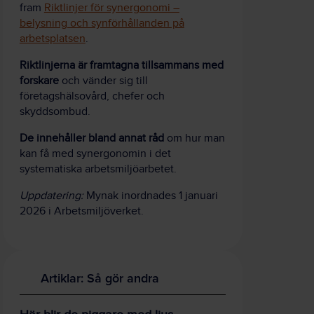
fram
Riktlinjer för synergonomi –
belysning och synförhållanden på
arbetsplatsen
.
Riktlinjerna är framtagna tillsammans med
forskare
och vänder sig till
företagshälsovård, chefer och
skyddsombud.
De innehåller bland annat råd
om hur man
kan få med synergonomin i det
systematiska arbetsmiljöarbetet.
Uppdatering:
Mynak inordnades 1 januari
2026 i Arbetsmiljöverket.
Artiklar: Så gör andra