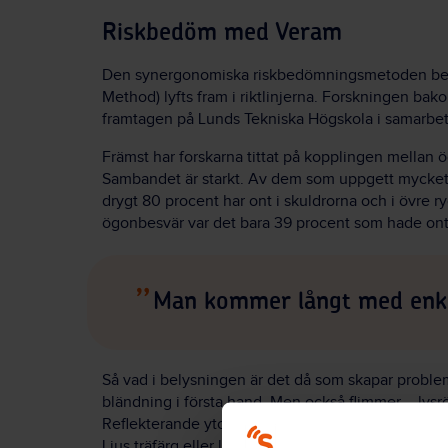
Riskbedöm med Veram
Den synergonomiska riskbedömningsmetoden 
Method) lyfts fram i riktlinjerna. Forskningen bak
framtagen på Lunds Tekniska Högskola i samarbet
Främst har forskarna tittat på kopplingen mellan
Sambandet är starkt. Av dem som uppgett mycket 
drygt 80 procent har ont i skuldrorna och i övre r
ögonbesvär var det bara 39 procent som hade ont i
Man kommer långt med enkl
Så vad i belysningen är det då som skapar problem
bländning i första hand. Men också flimmer – lysr
Reflekterande ytor har också betydelse, varför färge
Ljus träfärg eller ljus gråfärg ger en mjukare kont