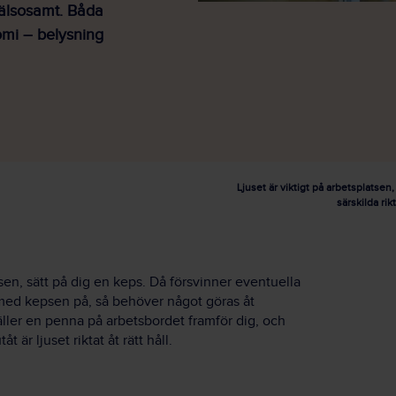
 hälsosamt. Båda
nomi – belysning
Ljuset är viktigt på arbetsplatsen,
särskilda rik
atsen, sätt på dig en keps. Då försvinner eventuella
 med kepsen på, så behöver något göras åt
ler en penna på arbetsbordet framför dig, och
 är ljuset riktat åt rätt håll.