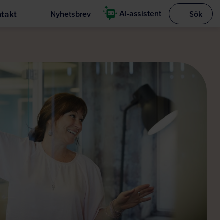
takt
AI-assistent
Nyhetsbrev
Sök
Visa sökrut