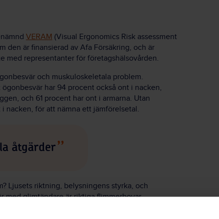
benämnd
VERAM
(Visual Ergonomics Risk assessment
om den är finansierad av Afa Försäkring, och är
e med representanter för företagshälsovården.
 ögonbesvär och muskuloskeletala problem.
ögonbesvär har 94 procent också ont i nacken,
yggen, och 61 procent har ont i armarna. Utan
 nacken, för att nämna ett jämförelsetal.
a åtgärder
? Ljusets riktning, belysningens styrka, och
ör med glimtändare är riktiga flimmerbovar.
n på skrivbordet blir viktig. Vitt och svart går bort.
rast som är bättre för ögat. Den goda nyheten är att