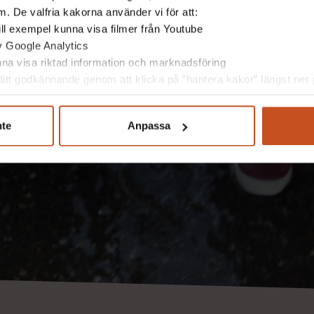
. De valfria kakorna använder vi för att:
 till exempel kunna visa filmer från Youtube
av Google Analytics
unna visa riktad information och marknadsföring
itt godkännande genom att klicka på ”hantera kakor” längst ner p
nte
Anpassa