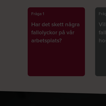
Fråga 1
Frå
Har det skett några
Vil
fallolyckor på vår
fal
arbetsplats?
ho