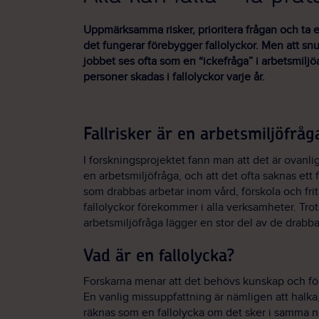
Uppmärksamma risker, prioritera frågan och ta e
det fungerar förebygger fallolyckor. Men att snu
jobbet ses ofta som en “ickefråga” i arbetsmiljöa
personer skadas i fallolyckor varje år.
Fallrisker är en arbetsmiljöfråg
I forskningsprojektet fann man att det är ovanlig
en arbetsmiljöfråga, och att det ofta saknas et
som drabbas arbetar inom vård, förskola och fr
fallolyckor förekommer i alla verksamheter. Trots
arbetsmiljöfråga lägger en stor del av de drabba
Vad är en fallolycka?
Forskarna menar att det behövs kunskap och förs
En vanlig missuppfattning är nämligen att halka
räknas som en fallolycka om det sker i samma niv