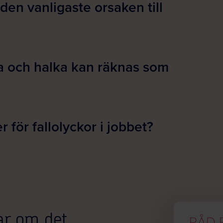
 den vanligaste orsaken till
la och halka kan räknas som
r för fallolyckor i jobbet?
tar om det
RÅD 