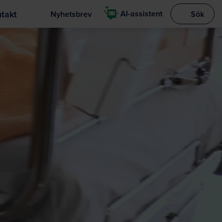
takt
AI-assistent
Nyhetsbrev
Sök
Visa sökrut