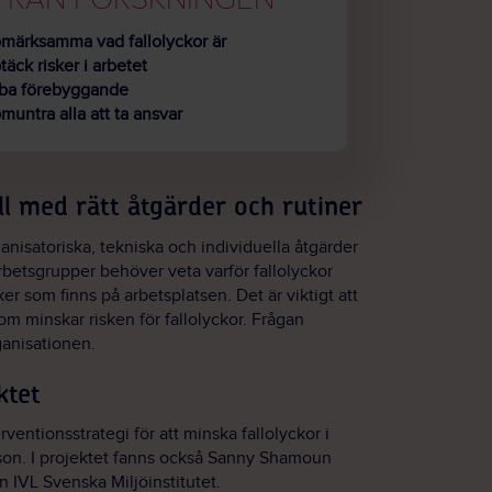
märksamma vad fallolyckor är
äck risker i arbetet
ba förebyggande
untra alla att ta ansvar
ll med rätt åtgärder och rutiner
anisatoriska, tekniska och individuella åtgärder
rbetsgrupper behöver veta varför fallolyckor
ker som finns på arbetsplatsen. Det är viktigt att
som minskar risken för fallolyckor. Frågan
ganisationen.
ktet
rventionsstrategi för att minska fallolyckor i
on. I projektet fanns också Sanny Shamoun
n IVL Svenska Miljöinstitutet.