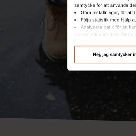
samtycke för att använda dem
Göra inställningar, för att
Följa statistik med hjälp 
Analysera trafik för att k
Du kan när som helst återta d
integritet@suntarbetsliv.se.
Nej, jag samtycker i