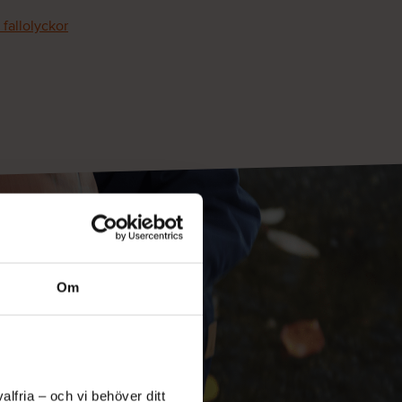
fallolyckor
Om
lfria – och vi behöver ditt