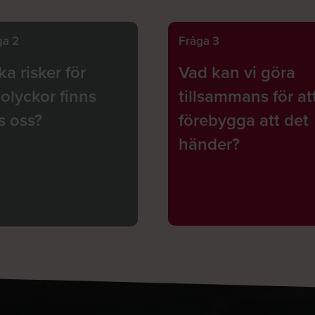
ga 2
Fråga 3
ka risker för
Vad kan vi göra
lolyckor finns
tillsammans för at
s oss?
förebygga att det
händer?