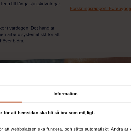
 leda till långa sjukskrivningar.
Forskningsrapport: Förebygga 
er i vardagen. Det handlar
nen arbeta systematiskt för att
ehöver bidra.
Information
 för att hemsidan ska bli så bra som möjligt.
r att webbplatsen ska fungera, och sätts automatiskt. Andra är va