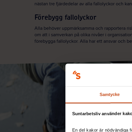
nästan tre fjärdedelar av alla fallolyckor och kan
Förebygg fallolyckor
Alla behöver uppmärksamma och rapportera risk
om att i samverkan på olika nivåer i organisatio
förebygga fallolyckor. Alla har ett ansvar och b
Samtycke
Suntarbetsliv använder kakor
En del kakor är nödvändiga fö