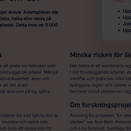
Upp
get ansvar. Arbetsplatser där
Uppt
bbla, halka eller ramla på
Job
rbetet. Detta trots att 11 000
Uppm
a
Minska risken för fa
t att prata om fallrisker som
Det bästa är att kombinera org
t förebyggande arbete. Många
i det förebyggande arbetet. A
itidsverksamhet, även om
inträffar och prata om vilka ris
 att det är en
tydliggöra regler och rutiner 
de ansvaret på sig själva.
behöver också prioriteras i or
Om forskningsproje
tåelse för vad fallolyckor är.
Ansvarig för projektet ”En inte
, snubbla och ramla inte
vården” var Ann-Beth Antonss
å, trots att dessa står för
och Lisa Schmidt. Samtliga frå