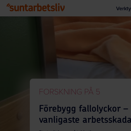
Verkty
FORSKNING PÅ 5
Förebygg fallolyckor –
vanligaste arbetsskad