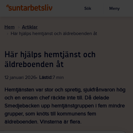
Sök
Meny
Visa sökruta
Hoppa
till
Hem
Artiklar
huvudinnehållet
Här hjälps hemtjänst och äldreboenden åt
Här hjälps hemtjänst och
äldreboenden åt
12 januari 2026
Lästid:
7 min
Hemtjänsten var stor och spretig, sjukfrånvaron hög
och en ensam chef räckte inte till. Då delade
Smedjebacken upp hemtjänstgruppen i fem mindre
grupper, som knöts till kommunens fem
äldreboenden. Vinsterna är flera.