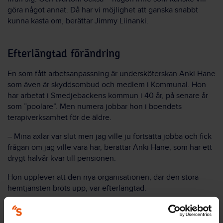
göra något annat. Då har vi möjlighet att ganska snabbt
kunna kasta om, berättar Jimmy Liinanki.
Efterlängtad förändring
En som fått arbetsanpassning är undersköterskan Anki Hane
som även är skyddsombud och medlem i Kommunal. Hon
har arbetat i Smedjebackens kommun i 40 år, på senare år
som ”poolare”. Men numera jobbar hon i boendets
terapiverksamhet för de äldre.
– Mina axlar var slut men jag ville ju fortsätta jobba och fick
frågan om jag ville vara här, berättar Anki Hane, som har ett
drygt halvår kvar till pensionen.
Hon upplever att den nya organisationen, där den stora
hemtjänsten bröts upp, var efterlängtad.
– Jag satt med i några möten som huvudskyddsombud. Det
är alltid många frågor inför en omorganisation men de flesta