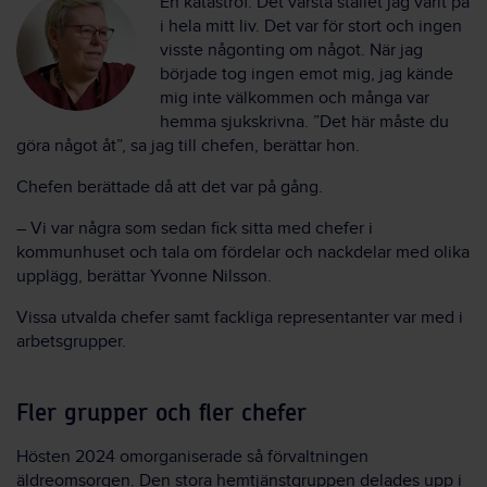
En katastrof. Det värsta stället jag varit på
i hela mitt liv. Det var för stort och ingen
visste någonting om något. När jag
började tog ingen emot mig, jag kände
mig inte välkommen och många var
hemma sjukskrivna. ”Det här måste du
göra något åt”, sa jag till chefen, berättar hon.
Chefen berättade då att det var på gång.
– Vi var några som sedan fick sitta med chefer i
kommunhuset och tala om fördelar och nackdelar med olika
upplägg, berättar Yvonne Nilsson.
Vissa utvalda chefer samt fackliga representanter var med i
arbetsgrupper.
Fler grupper och fler chefer
Hösten 2024 omorganiserade så förvaltningen
äldreomsorgen. Den stora hemtjänstgruppen delades upp i