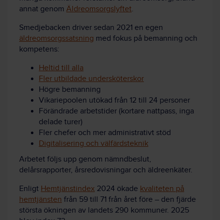
annat genom
Äldreomsorgslyftet
.
Smedjebacken driver sedan 2021 en egen
äldreomsorgssatsning
med fokus på bemanning och
kompetens:
Heltid till alla
Fler utbildade undersköterskor
Högre bemanning
Vikariepoolen utökad från 12 till 24 personer
Förändrade arbetstider (kortare nattpass, inga
delade turer)
Fler chefer och mer administrativt stöd
Digitalisering och välfärdsteknik
Arbetet följs upp genom nämndbeslut,
delårsrapporter, årsredovisningar och äldreenkäter.
Enligt
Hemtjänstindex
2024 ökade
kvaliteten på
hemtjänsten
från 59 till 71 från året före – den fjärde
största ökningen av landets 290 kommuner. 2025