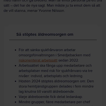
med namn och gå bredvid. Man tar emot personal på ett bra
sätt – det har de nya sagt. Man måste ju ta emot dem så att
de vill stanna, menar Yvonne Nilsson.
Så stöptes äldreomsorgen om
För att sänka sjukfrånvaron arbetar
omsorgsförvaltningen i Smedjebacken med
riskorienterat arbetssätt
sedan 2022.
Arbetssättet ska fånga upp medarbetare och
arbetsplatser med risk för sjukfrånvaro via tre
nivåer: individ, arbetsplats och ledning.
Hösten 2024 stöptes äldreomsorgen om: Den
stora hemtjänstgruppen delades i fem mindre
lag knutna till varsitt äldreboende.
Varje äldreboende fick delat ledarskap.
Mindre grupper, färre medarbetare per chef