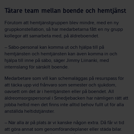
Tätare team mellan boende och hemtjänst
Förutom att hemtjänstgruppen blev mindre, med en ny
gruppkonstellation, så har medarbetarna fått en ny grupp
kollegor att samarbeta med, på äldreboendet.
– Säbo-personal kan komma ut och hjälpa till på
hemtjänsten och hemtjänsten kan även komma in och
hjälpa till inne på säbo, säger Jimmy Liinanki, med
internslang för särskilt boende.
Medarbetare som vill kan schemaläggas på resurspass för
att täcka upp vid frånvaro som semester och sjukdom,
oavsett om det är i hemtjänsten eller på boendet. All
äldreomsorgspersonal i Smedjebacken har nämligen rätt att
jobba heltid men det finns inte alltid behov fullt ut för alla
anställda heltidstjänster.
– När alla är på plats är vi kanske någon extra. Då får vi tid
att göra annat som genomförandeplaner eller städa bilar.