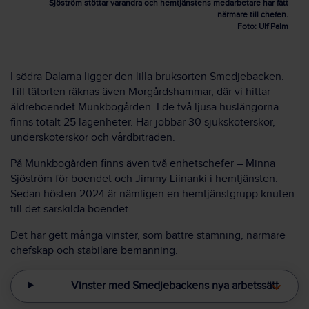
Sjöström stöttar varandra och hemtjänstens medarbetare har fått
närmare till chefen.
Foto: Ulf Palm
I södra Dalarna ligger den lilla bruksorten Smedjebacken.
Till tätorten räknas även Morgårdshammar, där vi hittar
äldreboendet Munkbogården. I de två ljusa huslängorna
finns totalt 25 lägenheter. Här jobbar 30 sjuksköterskor,
undersköterskor och vårdbiträden.
På Munkbogården finns även två enhetschefer – Minna
Sjöström för boendet och Jimmy Liinanki i hemtjänsten.
Sedan hösten 2024 är nämligen en hemtjänstgrupp knuten
till det särskilda boendet.
Det har gett många vinster, som bättre stämning, närmare
chefskap och stabilare bemanning.
Vinster med Smedjebackens nya arbetssätt