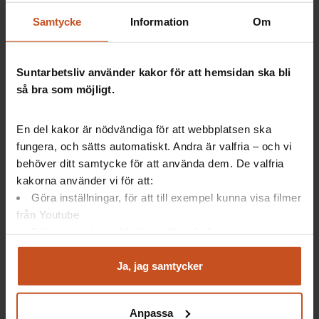
ville ha en förändring, berättar hon.
Samtycke
Information
Om
Suntarbetsliv använder kakor för att hemsidan ska bli
så bra som möjligt.
En del kakor är nödvändiga för att webbplatsen ska
fungera, och sätts automatiskt. Andra är valfria – och vi
behöver ditt samtycke för att använda dem. De valfria
kakorna använder vi för att:
Göra inställningar, för att till exempel kunna visa filmer
från Youtube
Undersköterskan Anki Hane har numera mindre fysiskt
Följa statistik med hjälp av Google Analytics
belastande arbetsuppgifter. Foto: Ulf Palm
Analysera trafik för att kunna visa riktad information
och marknadsföring
Ja, jag samtycker
Du kan när som helst återta ditt godkännande genom att
Delaktighet viktigt
klicka på ”hantera kakor” längst ner på sidan, eller mejla
Anpassa
integritet@suntarbetsliv.se.