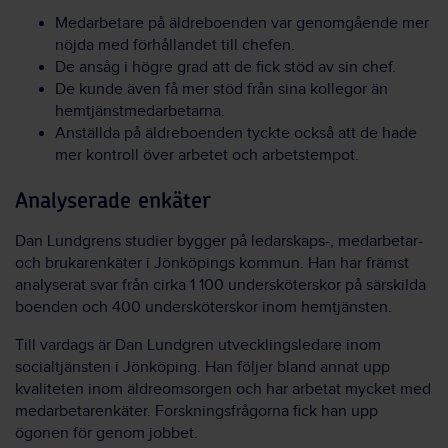
Medarbetare på äldreboenden var genomgående mer
nöjda med förhållandet till chefen.
De ansåg i högre grad att de fick stöd av sin chef.
De kunde även få mer stöd från sina kollegor än
hemtjänstmedarbetarna.
Anställda på äldreboenden tyckte också att de hade
mer kontroll över arbetet och arbetstempot.
Analyserade enkäter
Dan Lundgrens studier bygger på ledarskaps-, medarbetar-
och brukarenkäter i Jönköpings kommun. Han har främst
analyserat svar från cirka 1 100 undersköterskor på särskilda
boenden och 400 undersköterskor inom hemtjänsten.
Till vardags är Dan Lundgren utvecklingsledare inom
socialtjänsten i Jönköping. Han följer bland annat upp
kvaliteten inom äldreomsorgen och har arbetat mycket med
medarbetarenkäter. Forskningsfrågorna fick han upp
ögonen för genom jobbet.