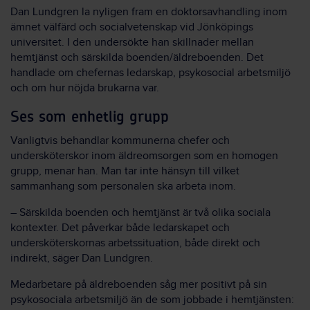
Dan Lundgren la nyligen fram en doktorsavhandling inom
ämnet välfärd och socialvetenskap vid Jönköpings
universitet. I den undersökte han skillnader mellan
hemtjänst och särskilda boenden/äldreboenden. Det
handlade om chefernas ledarskap, psykosocial arbetsmiljö
och om hur nöjda brukarna var.
Ses som enhetlig grupp
Vanligtvis behandlar kommunerna chefer och
undersköterskor inom äldreomsorgen som en homogen
grupp, menar han. Man tar inte hänsyn till vilket
sammanhang som personalen ska arbeta inom.
– Särskilda boenden och hemtjänst är två olika sociala
kontexter. Det påverkar både ledarskapet och
undersköterskornas arbetssituation, både direkt och
indirekt, säger Dan Lundgren.
Medarbetare på äldreboenden såg mer positivt på sin
psykosociala arbetsmiljö än de som jobbade i hemtjänsten: