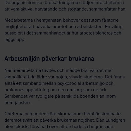
De organisatoriska förutsättningarna stödjer inte cheferna i
att vara aktiva, närvarande och stöttande, sammanfattar han.
Medarbetarna i hemtjänsten behöver dessutom få större
möjligheter att påverka arbetet och arbetstakten. En viktig
pusselbit i det sammanhanget är hur arbetet planeras och
läggs upp.
Arbetsmiljön påverkar brukarna
När medarbetarna trivdes och mådde bra, var det mer
sannolikt att de äldre var nöjda, visade studierna. Det fanns
alltså ett samband mellan psykosocial arbetsmiljö och
brukarnas uppfattning om den omsorg som de fick.
Sambandet var tydligare på särskilda boenden än inom
hemtjänsten.
Cheferna och undersköterskorna inom hemtjänsten hade
däremot svårt att påverka brukarnas nöjdhet. Dan Lundgren
blev faktiskt förvånad över att de hade så begränsade