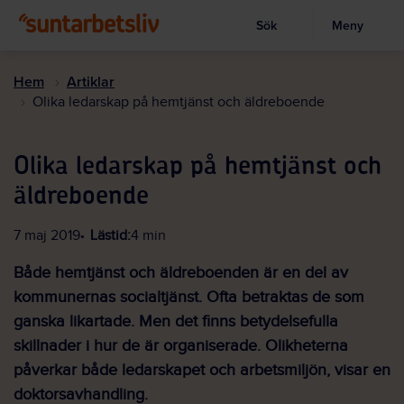
Sök
Meny
Visa sökruta
Hoppa
till
Hem
Artiklar
huvudinnehållet
Olika ledarskap på hemtjänst och äldreboende
Olika ledarskap på hemtjänst och
äldreboende
7 maj 2019
Lästid:
4 min
Både hemtjänst och äldreboenden är en del av
kommunernas socialtjänst. Ofta betraktas de som
ganska likartade. Men det finns betydelsefulla
skillnader i hur de är organiserade. Olikheterna
påverkar både ledarskapet och arbetsmiljön, visar en
doktorsavhandling.