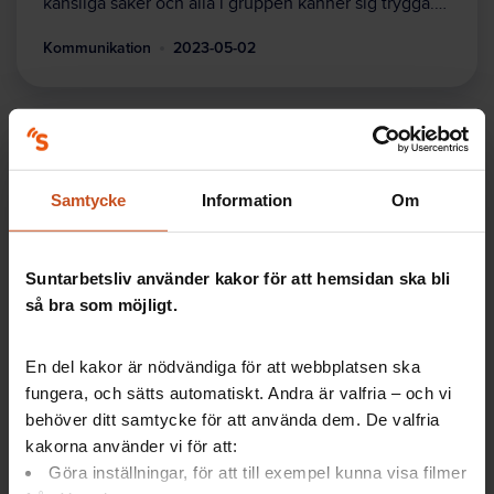
känsliga saker och alla i gruppen känner sig trygga.…
Kommunikation
2023-05-02
Samtycke
Information
Om
Suntarbetsliv använder kakor för att hemsidan ska bli
så bra som möjligt.
Filmer
Få igång arbetsmiljöarbetet med SAM-
En del kakor är nödvändiga för att webbplatsen ska
verkstan
fungera, och sätts automatiskt. Andra är valfria – och vi
behöver ditt samtycke för att använda dem. De valfria
Webbinarium om hur ni får snurr på det systematiska
kakorna använder vi för att:
arbetsmiljöarbetet. SAM-verkstan - lanserades den
Göra inställningar, för att till exempel kunna visa filmer
26 januari 2023 - presenteras och är chefens…