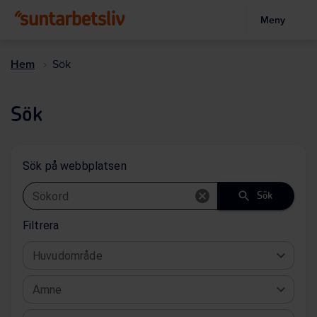
Meny
Hoppa
till
Hem
Sök
huvudinnehållet
Sök
Sök på webbplatsen
Sökord
Sök
Filtrera
Huvudområde
Ämne