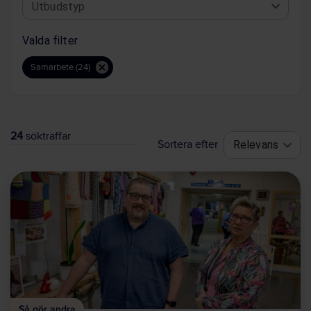
Utbudstyp
Valda filter
Samarbete (24)
24
sökträffar
Sortera efter
Relevans
Så gör andra