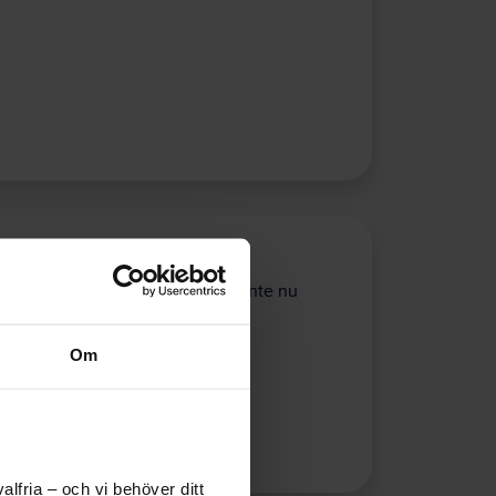
…
ärare började i Helsingborg. Men inte nu
Om
lfria – och vi behöver ditt