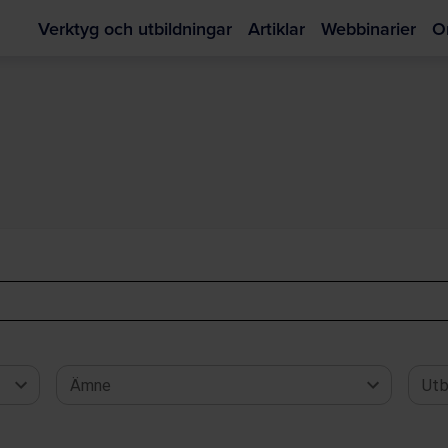
Verktyg och utbildningar
Artiklar
Webbinarier
O
Hoppa
till
huvudinnehållet
Ämne
Utb