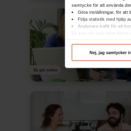
samtycke för att använda dem
Göra inställningar, för att
Följa statistik med hjälp 
Analysera trafik för att k
Du kan när som helst återta d
integritet@suntarbetsliv.se.
Nej, jag samtycker i
Så gör andra