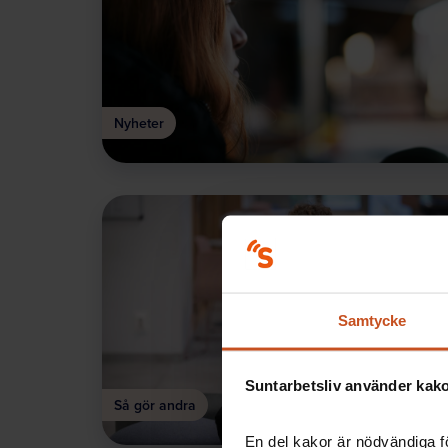
Nyheter
Samtycke
Suntarbetsliv använder kakor
Så gör andra
En del kakor är nödvändiga fö