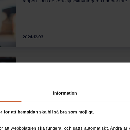
rapport. Och de korta sjukskrivningarna handlar inte
2024-12-03
Så fick de ordning på introduktionen
Rörigt och stressigt. Så kunde det vara förr när nya l
längre. Nyanställda Olle Claesson ger gott betyg…
Information
 för att hemsidan ska bli så bra som möjligt.
OSA
2024-10-01
r att webbplatsen ska fungera, och sätts automatiskt. Andra är va