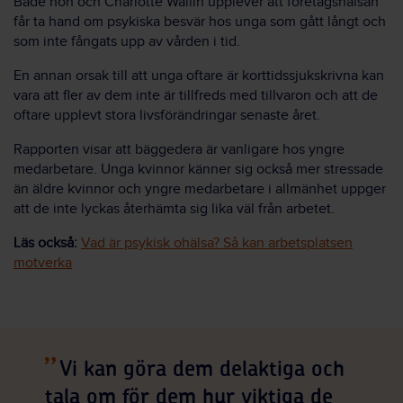
Både hon och Charlotte Wallin upplever att företagshälsan
får ta hand om psykiska besvär hos unga som gått långt och
som inte fångats upp av vården i tid.
En annan orsak till att unga oftare är korttidssjukskrivna kan
vara att fler av dem inte är tillfreds med tillvaron och att de
oftare upplevt stora livsförändringar senaste året.
Rapporten visar att bäggedera är vanligare hos yngre
medarbetare. Unga kvinnor känner sig också mer stressade
än äldre kvinnor och yngre medarbetare i allmänhet uppger
att de inte lyckas återhämta sig lika väl från arbetet.
Läs också:
Vad är psykisk ohälsa? Så kan arbetsplatsen
motverka
Vi kan göra dem delaktiga och
tala om för dem hur viktiga de