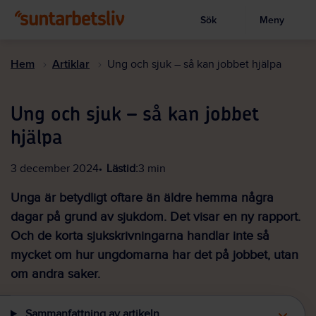
Sök
Meny
Visa sökruta
Hoppa
till
Hem
Artiklar
Ung och sjuk – så kan jobbet hjälpa
huvudinnehållet
Ung och sjuk – så kan jobbet
hjälpa
3 december 2024
Lästid:
3 min
Unga är betydligt oftare än äldre hemma några
dagar på grund av sjukdom. Det visar en ny rapport.
Och de korta sjukskrivningarna handlar inte så
mycket om hur ungdomarna har det på jobbet, utan
om andra saker.
Sammanfattning av artikeln