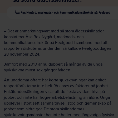
så stora åldersskillnader.
Åsa Rex Nygård, marknads- och kommunikationsdirektör på Feelgood
– Det är anmärkningsvärt med så stora åldersskillnader,
konstaterar Åsa Rex Nygård, marknads- och
kommunikationsdirektör på Feelgood i samband med att
rapporten diskuteras under den så kallade Feelgooddagen
28 november 2024.
Jämfört med 2010 är nu dubbelt så många av de unga
sjukskrivna minst sex gånger årligen.
Att ungdomar oftare har korta sjukskrivningar kan enligt
rapportförfattarna inte helt förklaras av faktorer på jobbet.
Enkätundersökningen visar att de flesta av dem trivs på
jobbet och inte har högre arbetsbelastning än äldre. Unga
upplever i stort sett samma trivsel, stöd och gemenskap på
jobbet som äldre gör. De stora skillnaderna i
sjukskrivningsmönster har inte heller med långvariga fysiska