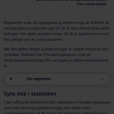
Foto: Johnér bildbyrå
Rapporten visar att upprepade sjukskrivningar är dubbelt så
vanliga bland ungdomar upp till 30 år som bland deras äldre
kollegor. Var sjätte anställd under 30 år är sjukskriven minst
sex gånger per år, visar rapporten.
När det gäller längre sjukskrivningar är istället mönstret det
motsatta. Statistik från Försäkringskassan visar att
långtidssjukskrivningar blir vanligare ju äldre medarbetarna
är.
Om rapporten
Syns inte i statistiken
I den officiella statistiken från exempelvis Försäkringskassan
syns inte de korta sjukskrivningar som faller inom
sjuklöneperioden på 14 dagar och betalas av arbetsgivaren.