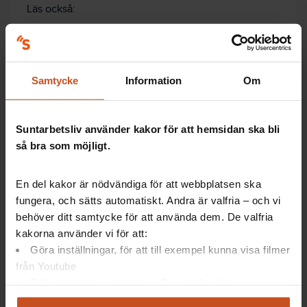
Läs också:
Ung och ny på jobbet – så kan chefen stötta
Samtycke
Information
Om
Minskad sjukfrånvaro – 5 sätt att stötta
unga
Suntarbetsliv använder kakor för att hemsidan ska bli
så bra som möjligt.
En bra
sjukskrivningspolicy
gör att alla
behandlas lika när det gäller sjukskrivningar
En del kakor är nödvändiga för att webbplatsen ska
och att chefen vet hur hen ska agera vid
fungera, och sätts automatiskt. Andra är valfria – och vi
upprepade korttidssjukskrivningar.
behöver ditt samtycke för att använda dem. De valfria
Informera om vad som gäller
för sjukskrivning
kakorna använder vi för att:
på arbetsplatsen redan under nyanställdas
Göra inställningar, för att till exempel kunna visa filmer
introduktion. Många känner sig osäkra på när
från Youtube
de bör sjukskriva sig. Tala om varför ni har en
sjukskrivningspolicy och varför den ser ut som
Följa statistik med hjälp av Google Analytics
den gör.
Analysera trafik för att kunna visa riktad information