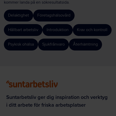
kommer landa på en sökresultatsida.
Delaktighet
Företagshälsovård
Hållbart arbetsliv
Introduktion
Krav och kontroll
Psykisk ohälsa
Sjukfrånvaro
Återhämtning
Suntarbetsliv ger dig inspiration och verktyg
i ditt arbete för friska arbetsplatser