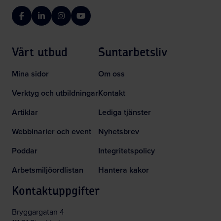
Facebook
LinkedIn
Instagram
YouTube
Vårt utbud
Suntarbetsliv
Mina sidor
Om oss
Verktyg och utbildningar
Kontakt
Artiklar
Lediga tjänster
Webbinarier och event
Nyhetsbrev
Poddar
Integritetspolicy
Arbetsmiljöordlistan
Hantera kakor
Kontaktuppgifter
Bryggargatan 4