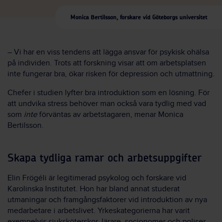
Monica Bertilsson, forskare vid Göteborgs universitet
– Vi har en viss tendens att lägga ansvar för psykisk ohälsa
på individen. Trots att forskning visar att om arbetsplatsen
inte fungerar bra, ökar risken för depression och utmattning.
Chefer i studien lyfter bra introduktion som en lösning. För
att undvika stress behöver man också vara tydlig med vad
som
inte
förväntas av arbetstagaren, menar Monica
Bertilsson.
Skapa tydliga ramar och arbetsuppgifter
Elin Frögéli är legitimerad psykolog och forskare vid
Karolinska Institutet. Hon har bland annat studerat
utmaningar och framgångsfaktorer vid introduktion av nya
medarbetare i arbetslivet. Yrkeskategorierna har varit
exempelvis sjuksköterskor, lärare, socionomer och poliser