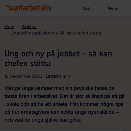
Sök
Meny
Visa sökruta
Hoppa
till
Hem
Artiklar
huvudinnehållet
Ung och ny på jobbet – Så kan chefen stötta
Ung och ny på jobbet – så kan
chefen stötta
12 december 2023
Lästid:
4 min
Många unga kämpar med sin psykiska hälsa de
första åren i arbetslivet. Det är stor skillnad på att gå
i skola och att ha ett arbete. Här kommer några tips
på hur arbetsgivare kan stötta unga nyanställda –
och vad de unga själva kan göra.