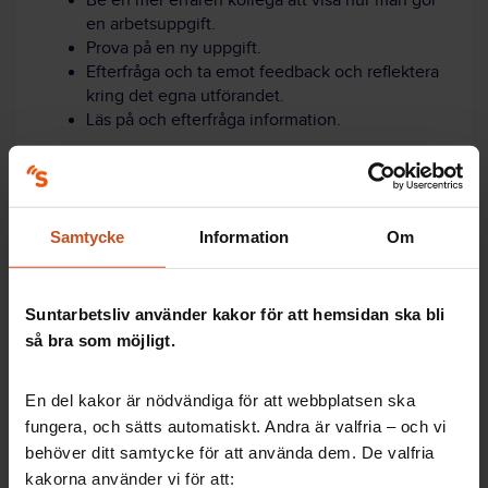
Be en mer erfaren kollega att visa hur man gör
en arbetsuppgift.
Prova på en ny uppgift.
Efterfråga och ta emot feedback och reflektera
kring det egna utförandet.
Läs på och efterfråga information.
Källa: Elin Frögéli, forskare vid Karolinska Institutet
Samtycke
Information
Om
Ett hållbart arbetsliv från början
Suntarbetsliv använder kakor för att hemsidan ska bli
När ni får en ny ung medarbetare – så kan du som
så bra som möjligt.
chef skapa förutsättningar för ett hållbart arbetsliv:
Var tydlig med vad arbetsuppgifterna innebär,
En del kakor är nödvändiga för att webbplatsen ska
vad gäller innehåll och omfattning.
fungera, och sätts automatiskt. Andra är valfria – och vi
Ge information om vilket ansvar medarbetaren
behöver ditt samtycke för att använda dem. De valfria
har.
kakorna använder vi för att: