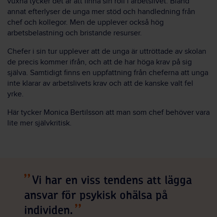
vuxna tycker det är att finna sin roll i arbetslivet. Bland
annat efterlyser de unga mer stöd och handledning från
chef och kollegor. Men de upplever också hög
arbetsbelastning och bristande resurser.
Chefer i sin tur upplever att de unga är uttröttade av skolan
de precis kommer ifrån, och att de har höga krav på sig
själva. Samtidigt finns en uppfattning från cheferna att unga
inte klarar av arbetslivets krav och att de kanske valt fel
yrke.
Här tycker Monica Bertilsson att man som chef behöver vara
lite mer självkritisk.
Vi har en viss tendens att lägga
ansvar för psykisk ohälsa på
individen.