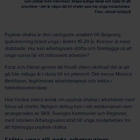
som jobbar med människor. Skapa tydliga ramar och hjälp till att
prioritera – det är några råd till chefer som har unga medarbetare.
Foto: Johnér bildbyrå
Psykisk ohälsa är den vanligaste orsaken till långvarig
sjukskrivning bland unga i åldern 16-29 år. Kvinnor är mest
drabbade. Hur kan arbetsgivare stötta och förebygga så att
unga vuxna får ett hälsosamt arbetsliv?
Först och främst genom att förstå vilken skillnad det är att
gå från många år i skola till en yrkesroll. Det menar Monica
Bertilsson, legitimerad arbetsterapeut och lektor i
folkhälsovetenskap.
Hon forskar bland annat om psykisk ohälsa i arbetslivet med
fokus på chefer. Nyligen deltog hon i ett webbinarium som
arrangerades av SKR, Sveriges Kommuner och Regioner,
med rubriken Arbetsgivares stöd till unga medarbetare för
att förebygga psykisk ohälsa.