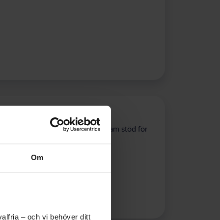
t sänka sjukfrånvaron. De ska ta fram stöd för
Om
lfria – och vi behöver ditt