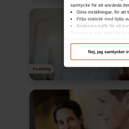
samtycke för att använda dem
Göra inställningar, för att
Följa statistik med hjälp 
Analysera trafik för att k
Du kan när som helst återta d
integritet@suntarbetsliv.se.
Nej, jag samtycker i
Forskning