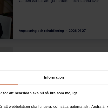
Gülperi Saritas återgå i arbete – och stanna kvar.…
Anpassning och rehabilitering
2026-01-27
Nytt centrum ska sänka sjukfrånvaron
Nu startar ett nationellt centrum som ska bidra till at
hur arbetsgivare, primärvård och företagshälsovård…
Information
 för att hemsidan ska bli så bra som möjligt.
2026-01-13
r att webbplatsen ska fungera, och sätts automatiskt. Andra är va