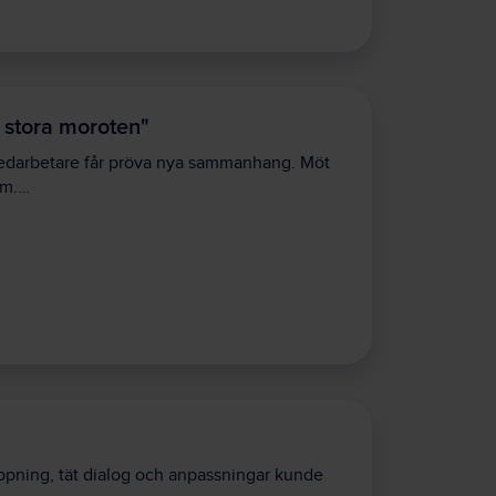
 stora moroten"
medarbetare får pröva nya sammanhang. Möt
em.…
appning, tät dialog och anpassningar kunde