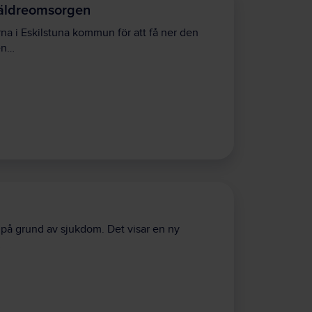
å äldreomsorgen
rna i Eskilstuna kommun för att få ner den
en…
 på grund av sjukdom. Det visar en ny
…