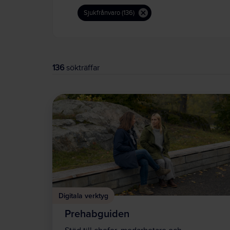
Sjukfrånvaro (136)
136
sökträffar
Digitala verktyg
Prehabguiden