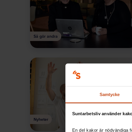
Så gör andra
Samtycke
Suntarbetsliv använder kakor
Nyheter
En del kakor är nödvändiga fö