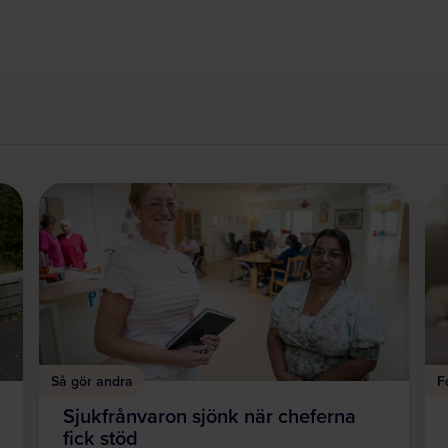
Så gör andra
F
Sjukfrånvaron sjönk när cheferna
fick stöd