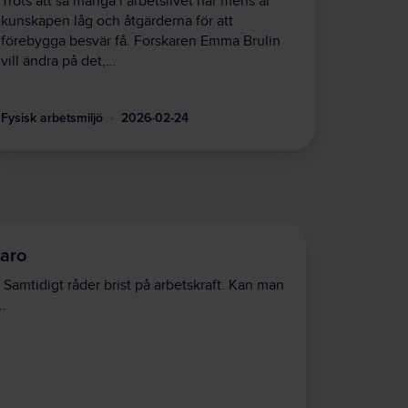
Trots att så många i arbetslivet har mens är
kunskapen låg och åtgärderna för att
förebygga besvär få. Forskaren Emma Brulin
vill ändra på det,…
Fysisk arbetsmiljö
2026-02-24
varo
. Samtidigt råder brist på arbetskraft. Kan man
…