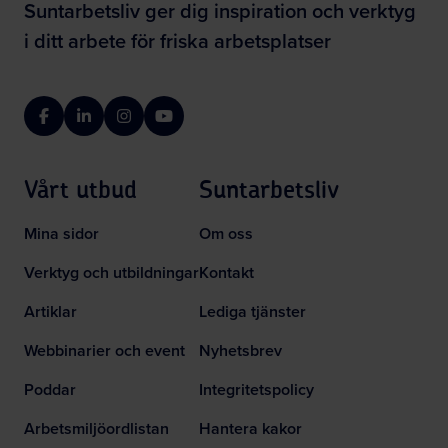
Suntarbetsliv ger dig inspiration och verktyg
i ditt arbete för friska arbetsplatser
Facebook
LinkedIn
Instagram
YouTube
Vårt utbud
Suntarbetsliv
Mina sidor
Om oss
Verktyg och utbildningar
Kontakt
Artiklar
Lediga tjänster
Webbinarier och event
Nyhetsbrev
Poddar
Integritetspolicy
Arbetsmiljöordlistan
Hantera kakor