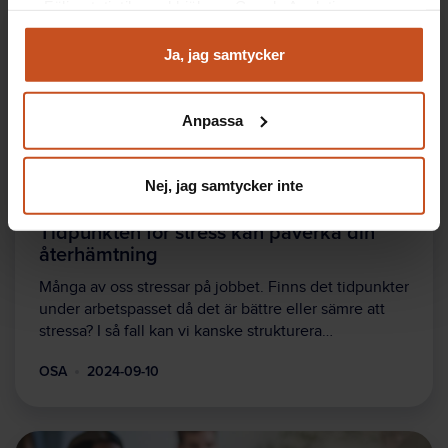
Följa statistik med hjälp av Google Analytics
Analysera trafik för att kunna visa riktad information
och marknadsföring
Ja, jag samtycker
Du kan när som helst återta ditt godkännande genom att
klicka på ”hantera kakor” längst ner på sidan, eller mejla
Anpassa
integritet@suntarbetsliv.se.
Nej, jag samtycker inte
Forskning
Tidpunkten för stress kan påverka din
återhämtning
Många av oss stressar på jobbet. Finns det tidpunkter
under arbetspasset då det är bättre eller sämre att
stressa? I så fall kan vi kanske strukturera…
OSA
2024-09-10