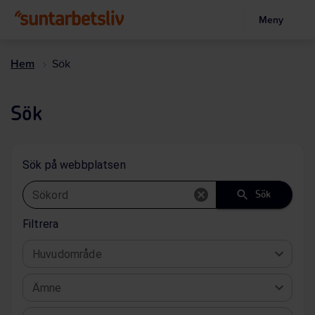
Meny
Hoppa
till
Hem
Sök
huvudinnehållet
Sök
Sök på webbplatsen
Sökord
Sök
Filtrera
Huvudområde
Ämne