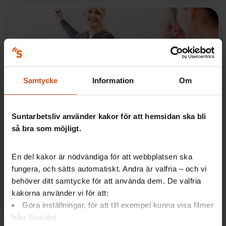
Samtycke
Information
Om
Forskning
Suntarbetsliv använder kakor för att hemsidan ska bli
När politiken blir en friskfaktor för chefer
så bra som möjligt.
Kommunpolitikernas beslut påverkar hur det är att
vara chef i en kommun. Nu startar ett
En del kakor är nödvändiga för att webbplatsen ska
forskningsprojekt om politikens roll för cheferna.
fungera, och sätts automatiskt. Andra är valfria – och vi
Kan…
behöver ditt samtycke för att använda dem. De valfria
kakorna använder vi för att:
Ledarskap
SAM
2024-10-15
Göra inställningar, för att till exempel kunna visa filmer
från Youtube