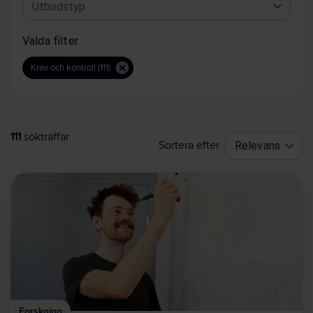
Utbudstyp
Valda filter
Krav och kontroll (111)
111
sökträffar
Sortera efter
Relevans
Forskning