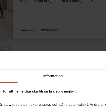
sedan på Röda Berga, en skola i Smedjebacken.…
Samverkan
2026-03-02
Implementering i praktiken – så gör ni fö
Det är ingen idé att genomföra arbetsmiljöåtgärder om
Så här ser man till att få till förändringar…
Information
 för att hemsidan ska bli så bra som möjligt.
SAM
2025-12-16
r att webbplatsen ska fungera, och sätts automatiskt. Andra är va