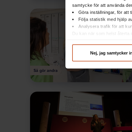
samtycke för att använda dem
Göra inställningar, för att
Följa statistik med hjälp 
Analysera trafik för att k
Du kan när som helst återta d
integritet@suntarbetsliv.se.
Nej, jag samtycker i
Så gör andra