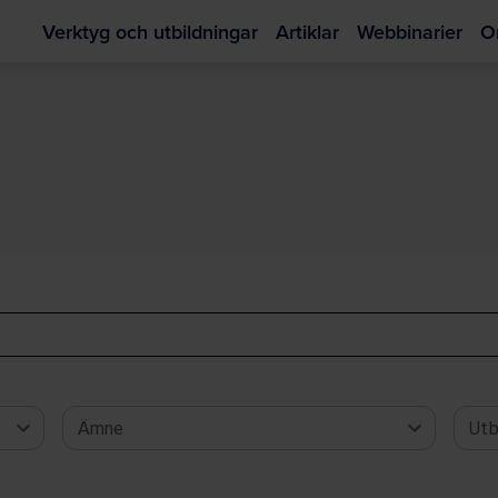
Verktyg och utbildningar
Artiklar
Webbinarier
O
Hoppa
till
huvudinnehållet
Ämne
Utb