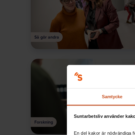
Så gör andra
Samtycke
Suntarbetsliv använder kakor
Forskning
En del kakor är nödvändiga fö