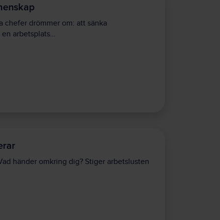
emenskap
a chefer drömmer om: att sänka
a en arbetsplats…
erar
r”. Vad händer omkring dig? Stiger arbetslusten