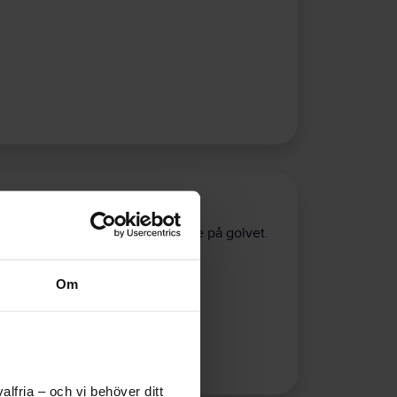
rändringen möjlig
 förändringen inte får fäste nere på golvet.
Om
lfria – och vi behöver ditt