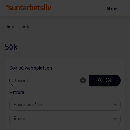
Meny
Hoppa
till
Hem
Sök
huvudinnehållet
Sök
Sök på webbplatsen
Sökord
Sök
Filtrera
Huvudområde
Ämne