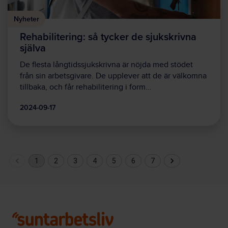
Nyheter
Rehabilitering: så tycker de sjukskrivna
själva
De flesta långtidssjukskrivna är nöjda med stödet
från sin arbetsgivare. De upplever att de är välkomna
tillbaka, och får rehabilitering i form…
2024-09-17
1
2
3
4
5
6
7