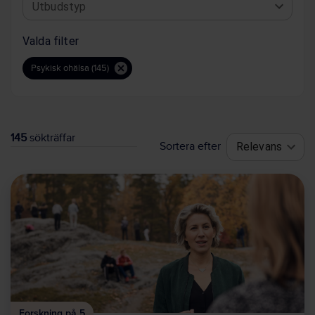
Utbudstyp
Valda filter
Psykisk ohälsa (145)
145
sökträffar
Sortera efter
Relevans
Forskning på 5