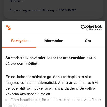
arbete.…
Anpassning och rehabilitering
2025-10-07
Samtycke
Information
Om
Suntarbetsliv använder kakor för att hemsidan ska bli
så bra som möjligt.
Nyheter
En del kakor är nödvändiga för att webbplatsen ska
Nya krav i arbetslivet – och hjärnan
fungera, och sätts automatiskt. Andra är valfria – och vi
hinner inte med
behöver ditt samtycke för att använda dem. De valfria
Psykisk ohälsa har snabbt seglat upp som den
kakorna använder vi för att:
vanligaste orsaken till långa sjukskrivningar. Men vad
Göra inställningar, för att till exempel kunna visa filmer
beror det på? Forskaren Monica Bertilsson…
från Youtube