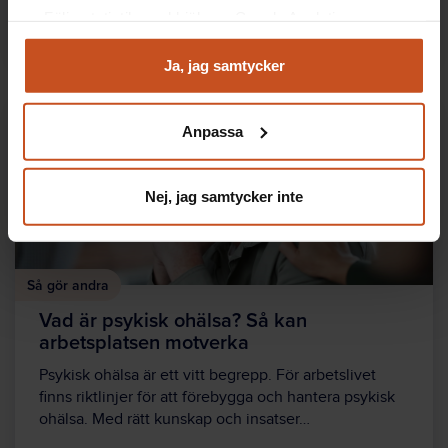
Följa statistik med hjälp av Google Analytics
2025-08-18
Analysera trafik för att kunna visa riktad information
och marknadsföring
Ja, jag samtycker
Du kan när som helst återta ditt godkännande genom att
klicka på ”hantera kakor” längst ner på sidan, eller mejla
Anpassa
integritet@suntarbetsliv.se.
Nej, jag samtycker inte
Så gör andra
Vad är psykisk ohälsa? Så kan
arbetsplatsen motverka
Psykisk ohälsa är ett vitt begrepp. För arbetslivet
finns riktlinjer för att förebygga och hantera psykisk
ohälsa. Med rätt kunskap och insatser…