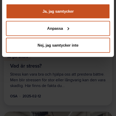
Analysera trafik för att kunna visa riktad information
och marknadsföring
Ja, jag samtycker
Du kan när som helst återta ditt godkännande genom att
klicka på ”hantera kakor” längst ner på sidan, eller mejla
Anpassa
integritet@suntarbetsliv.se.
Nej, jag samtycker inte
Så gör andra
Vad är stress?
Stress kan vara bra och hjälpa oss att prestera bättre.
Men blir stressen för stor eller långvarig kan den vara
skadlig. Här finns de fakta du…
OSA
2025-02-12