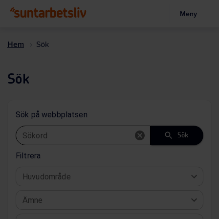
Meny
Hoppa
till
Hem
Sök
huvudinnehållet
Sök
Sök på webbplatsen
Sökord
Sök
Filtrera
Huvudområde
Ämne