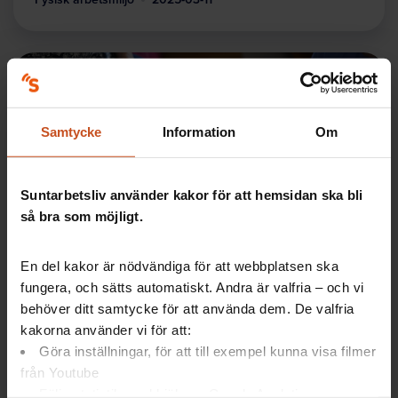
Samtycke
Information
Om
Suntarbetsliv använder kakor för att hemsidan ska bli
så bra som möjligt.
Forskning
10 åtgärder mot osäkra arbetsvillkor
En del kakor är nödvändiga för att webbplatsen ska
fungera, och sätts automatiskt. Andra är valfria – och vi
Osäkra arbetsvillkor kan leda till allvarliga
hälsoproblem för de som jobbar där. Allt fler arbetar
behöver ditt samtycke för att använda dem. De valfria
under sådana villkor, både i privat och offentlig…
kakorna använder vi för att:
Göra inställningar, för att till exempel kunna visa filmer
SAM
2025-02-25
från Youtube
Följa statistik med hjälp av Google Analytics