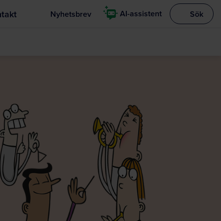
takt
AI-assistent
Nyhetsbrev
Sök
Visa sökrut