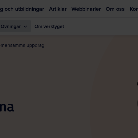
g och utbildningar
Artiklar
Webbinarier
Om oss
Kon
Övningar
Om verktyget
Hoppa
till
gemensamma uppdrag
huvudinnehållet
ma