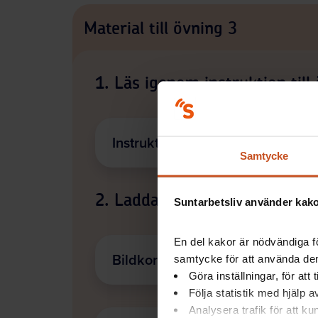
Material till övning 3
1. Läs igenom instruktion till
Instruktion till övningen (PDF)
Samtycke
2. Ladda ned materialet till ö
Suntarbetsliv använder kakor
En del kakor är nödvändiga fö
Bildkortlek (PDF)
samtycke för att använda dem
Göra inställningar, för att
Följa statistik med hjälp 
Analysera trafik för att k