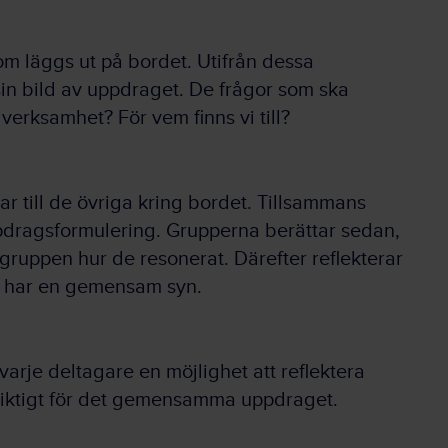
om läggs ut på bordet. Utifrån dessa
sin bild av uppdraget. De frågor som ska
verksamhet? För vem finns vi till?
ar till de övriga kring bordet. Tillsammans
ragsformulering. Grupperna berättar sedan,
gruppen hur de resonerat. Därefter reflekterar
an har en gemensam syn.
rje deltagare en möjlighet att reflektera
r viktigt för det gemensamma uppdraget.