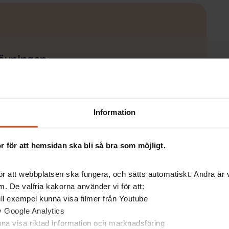
 övningen
Information
vningen
 för att hemsidan ska bli så bra som möjligt.
r att webbplatsen ska fungera, och sätts automatiskt. Andra är va
. De valfria kakorna använder vi för att:
 till exempel kunna visa filmer från Youtube
av Google Analytics
unna visa riktad information och marknadsföring