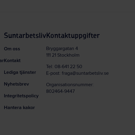
Suntarbetsliv
Kontaktuppgifter
Om oss
Bryggargatan 4
111 21 Stockholm
ar
Kontakt
Tel:
08-641 22 50
Lediga tjänster
E-post:
fraga@suntarbetsliv.se
Nyhetsbrev
Organisationsnummer:
802464-9447
Integritetspolicy
Hantera kakor