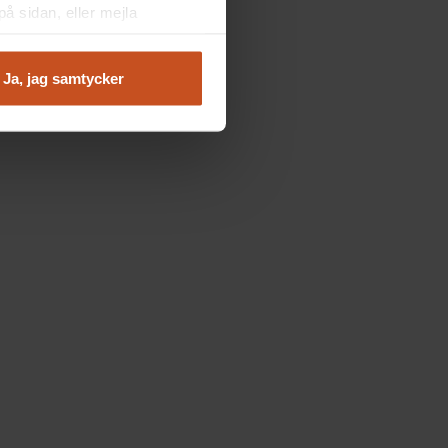
å sidan, eller mejla
Ja, jag samtycker