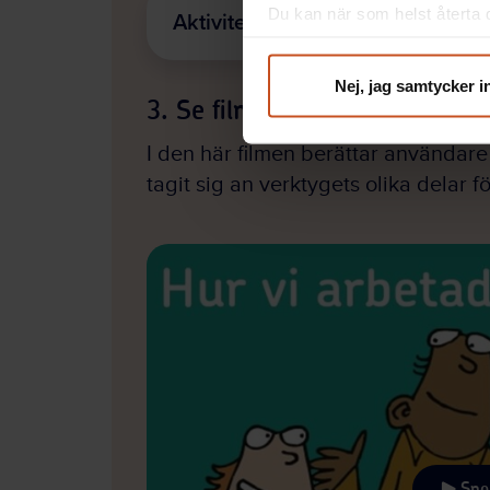
Du kan när som helst återta d
Aktivitetsblad (PDF)
integritet@suntarbetsliv.se.
Nej, jag samtycker i
3. Se film
I den här filmen berättar användar
tagit sig an verktygets olika delar fö
Se
film
Spe