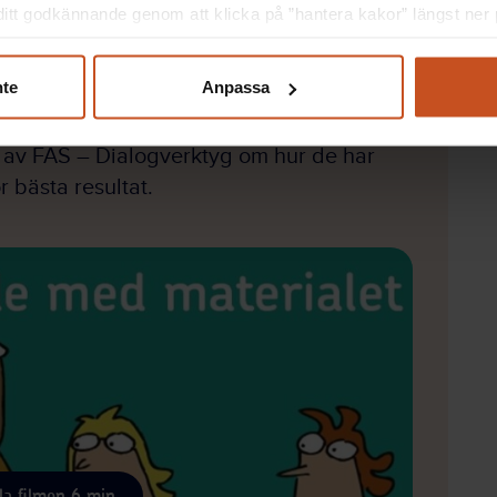
itt godkännande genom att klicka på ”hantera kakor” längst ner p
nte
Anpassa
e av FAS – Dialogverktyg om hur de har
r bästa resultat.
la filmen 6 min