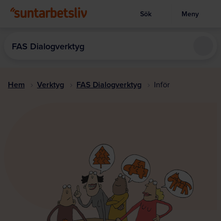
Sök
Meny
Visa sökruta
Hoppa
till
FAS Dialogverktyg
huvudinnehållet
Hem
Verktyg
FAS Dialogverktyg
Inför