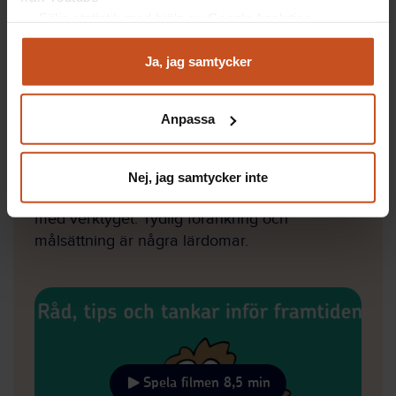
Följa statistik med hjälp av Google Analytics
Analysera trafik för att kunna visa riktad information
och marknadsföring
Ja, jag samtycker
Aktivitetsblad (PDF)
Du kan när som helst återta ditt godkännande genom att
klicka på ”hantera kakor” längst ner på sidan, eller mejla
Anpassa
integritet@suntarbetsliv.se.
3. Se film
I den här filmen berättar användare av FAS –
Nej, jag samtycker inte
Dialogverktyg om sina bästa råd för att lyckas
med verktyget. Tydlig förankring och
målsättning är några lärdomar.
Se
film
Spela filmen 8,5 min