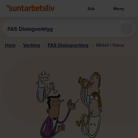
Sök
Meny
Visa sökruta
Hoppa
till
FAS Dialogverktyg
huvudinnehållet
Hem
Verktyg
FAS Dialogverktyg
Mötet i fokus