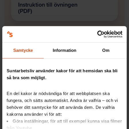
Instruktion till övningen
(PDF)
2. Ladda ned materialet till övningen
Samtycke
Information
Om
Uppföljning av samtalet
(PDF)
Suntarbetsliv använder kakor för att hemsidan ska bli
så bra som möjligt.
Kortsats (PDF)
En del kakor är nödvändiga för att webbplatsen ska
fungera, och sätts automatiskt. Andra är valfria – och vi
behöver ditt samtycke för att använda dem. De valfria
kakorna använder vi för att:
Kort med ifyllda rutor (PDF)
Göra inställningar, för att till exempel kunna visa filmer
från Youtube