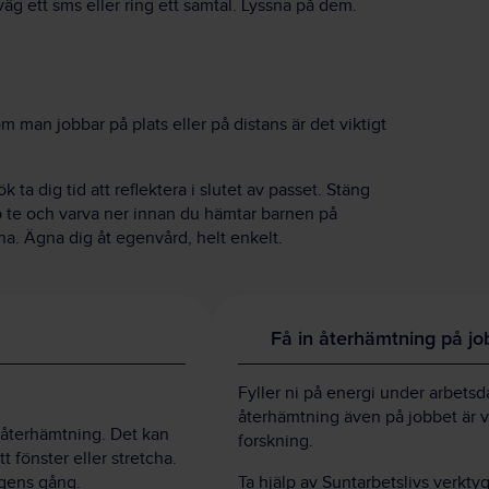
äg ett sms eller ring ett samtal. Lyssna på dem.
m man jobbar på plats eller på distans är det viktigt
k ta dig tid att reflektera i slutet av passet. Stäng
pp te och varva ner innan du hämtar barnen på
rna. Ägna dig åt egenvård, helt enkelt.
Få in återhämtning på jo
Fyller ni på energi under arbet
återhämtning även på jobbet är vi
 återhämtning. Det kan
forskning.
tt fönster eller stretcha.
agens gång.
Ta hjälp av Suntarbetslivs verktyg