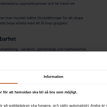
t medarbetarna uppmärksammar och tar hand om
ar man mycket bättre förutsättningar för att skapa
te börja arbeta med att få ihop gruppen.
rbarhet
återhämtning: variation, gemenskap och hanterbarhet.
n också i arbetsplats och i tempo. Tänk på arbetet
Information
ervallopp där du byter tempo
 för att hemsidan ska bli så bra som möjligt.
r att webbplatsen ska fungera, och sätts automatiskt. Andra är va