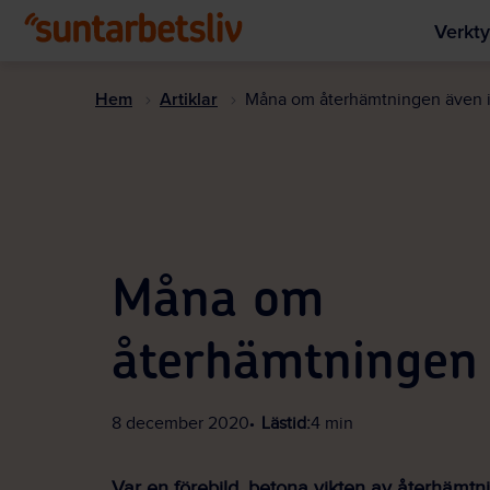
Verkty
Hem
Artiklar
Måna om återhämtningen även 
Måna om
återhämtningen
8 december 2020
Lästid:
4 min
Var en förebild, betona vikten av återhämt