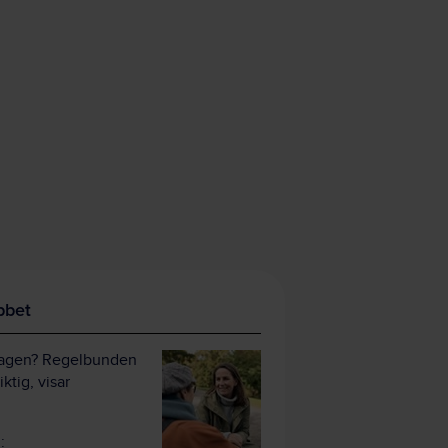
bbet
sdagen? Regelbunden
ktig, visar
: