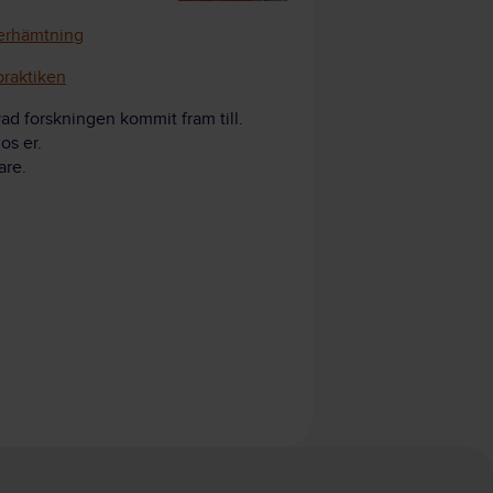
terhämtning
praktiken
vad forskningen kommit fram till.
os er.
are.