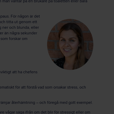
man väntar på en brukare på toaletten eller bara
ropaus. För någon är det
och titta ut genom ett
g ner och blunda, eller
 mer än några sekunder
n som forskar om
iktigt att ha chefens
atiskt för att förstå vad som orsakar stress, och
m främjar återhämtning – och föregå med gott exempel.
e vågar säga ifrån om det blir för stressigt eller om