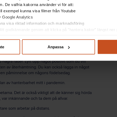
ensamma morgonmöten.
. De valfria kakorna använder vi för att:
 till exempel kunna visa filmer från Youtube
a blir sedda. Ta ett gemensamt djupt andetag och
av Google Analytics
säger Lina Ejlertsson.
unna visa riktad information och marknadsföring
itt godkännande genom att klicka på ”hantera kakor” längst ner p
ch lyfta stämningen är veckobrev från chefen i
nte
Anpassa
 några rader. Lyft upp något positivt som du vill
en av återhämtning. Du kan också lägga in något
ler en påminnelse om någons födelsedag.
slan av hanterbarhet mitt i pandemin.
tarna. Det är också viktigt att de känner sig hörda
, var inkännande och ta dem på allvar.
etare som arbetar på distans.