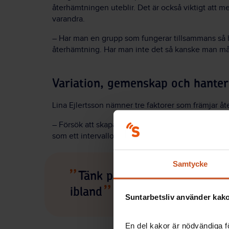
återhämtningen uteblir. Det är också viktigt at
varandra.
– Har man en grupp som fungerar tillsammans så h
återhämtning. Har man inte det så kanske man mås
Variation, gemenskap och hante
Lina Ejlertsson nämner tre faktorer som främjar 
– Försök att skapa variation i arbetsuppgifter, me
som ett intervallopp där du byter tempo ibland.
Samtycke
Tänk på arbetet som ett int
ibland
Suntarbetsliv använder kakor
En del kakor är nödvändiga fö