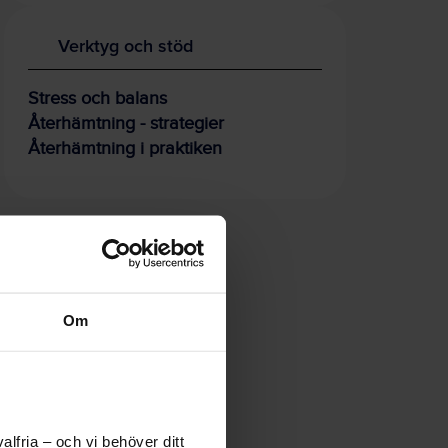
Verktyg och stöd
Stress och balans
Återhämtning - strategier
Återhämtning i praktiken
Om
lfria – och vi behöver ditt