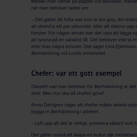
Medan man väntar på papper vid skrivaren, medan 
när man behöver ladda om.
– Det gäller att hitta vad som är din grej; din mik
att stretcha ett par sekunder, eller att stanna upp 
fönster. För någon annan kan det vara att lägga si
att lyssna på en särskild låt. Det behöver inte ta
eller max några minuter. Det säger Lina Ejlertsso
återhämtning vid Lunds universitet.
Chefer: var ett gott exempel
Oavsett vad man behöver för återhämtning är det v
stöd. Men hur ska då chefen göra?
Anna Dahlgren säger att chefer måste arbeta system
bygga in återhämtning i arbetet.
– Lyft upp att det är viktigt, premiera sådant so
Det gäller också att skapa en kultur där medarbetar