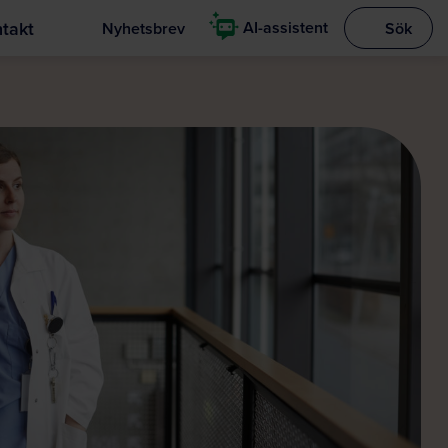
takt
AI-assistent
Nyhetsbrev
Sök
Visa sökrut