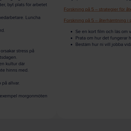
er, byt plats för arbetet
Forskning på 5 – strategier för å
medarbetare. Luncha
Forskning på 5 – återhämtning i 
rd.
Se en kort film och läs om 
Prata om hur det fungerar h
Bestäm hur ni vill jobba vid
 orsakar stress på
etsdagen.
en kultur där
nte hinns med.
på allvar.
l exempel morgonmöten