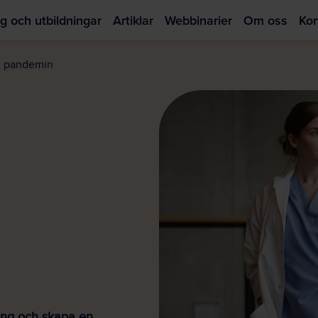
g och utbildningar
Artiklar
Webbinarier
Om oss
Kon
Hoppa
till
i pandemin
huvudinnehållet
ning och skapa en