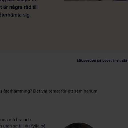
 är några råd till
återhämta sig.
Mikropauser på jobbet är ett sät
s återhämtning? Det var temat för ett seminarium
kunna må bra och
tan se till att fylla på