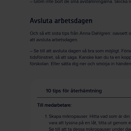
– Glöm inte bort de små avstämningarna. Skicka iv
Avsluta arbetsdagen
Och så ett sista tips från Anna Dahlgren: oavsett o
att avsluta arbetsdagen.
– Se till att avsluta dagen så bra som möjligt. Försö
tidsfönstret, så att säga. Kanske kan du ta en ko
förskolan. Eller sätta dig ner och smörja in hände
10 tips för återhämtning
Till medarbetare:
Skapa mikropauser. Hitta vad som är din
vara att lyssna på en låt, titta ut genom e
Se till att ta dessa mikropauser under d