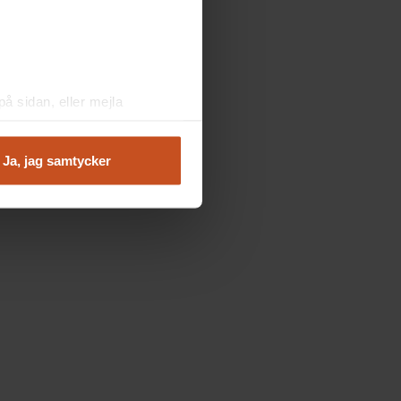
å sidan, eller mejla
Ja, jag samtycker