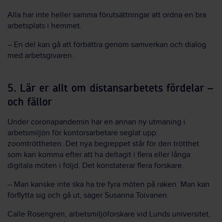
Alla har inte heller samma förutsättningar att ordna en bra
arbetsplats i hemmet.
– En del kan gå att förbättra genom samverkan och dialog
med arbetsgivaren.
5. Lär er allt om distansarbetets fördelar –
och fällor
Under coronapandemin har en annan ny utmaning i
arbetsmiljön för kontorsarbetare seglat upp:
zoomtröttheten. Det nya begreppet står för den trötthet
som kan komma efter att ha deltagit i flera eller långa
digitala möten i följd. Det konstaterar flera forskare.
– Man kanske inte ska ha tre fyra möten på raken. Man kan
förflytta sig och gå ut, säger Susanna Toivanen.
Calle Rosengren, arbetsmiljöforskare vid Lunds universitet,