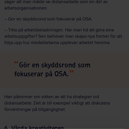
säger att man måste se distansarbete som en del av
arbetsorganisationen.
– Gör en skyddsrond som fokuserar på OSA.
– Titta på arbetsbelastningen. Har man tid att göra sina
arbetsuppgifter? Sen behöver man skapa nya former för att
följa upp hur medarbetarna upplever arbetet hemma.
Gör en skyddsrond som
fokuserar på OSA.
Han påminner om vikten av att ha strategier vid
distansarbete. Det är till exempel viktigt att diskutera
förväntningar på tillgänglighet.
6. Vårda kreativiteten