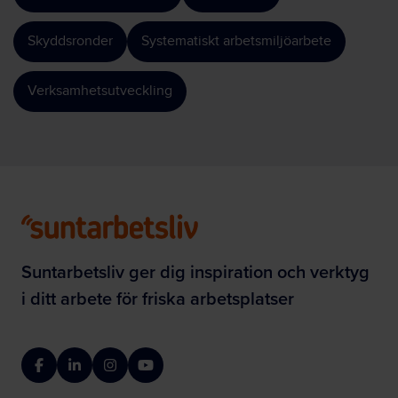
Skyddsronder
Systematiskt arbetsmiljöarbete
Verksamhetsutveckling
Suntarbetsliv ger dig inspiration och verktyg
i ditt arbete för friska arbetsplatser
Facebook
LinkedIn
Instagram
YouTube