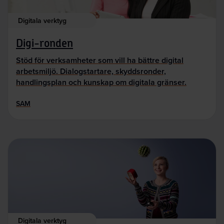
Digitala verktyg
Digi-ronden
Stöd för verksamheter som vill ha bättre digital
arbetsmiljö. Dialogstartare, skyddsronder,
handlingsplan och kunskap om digitala gränser.
SAM
Digitala verktyg