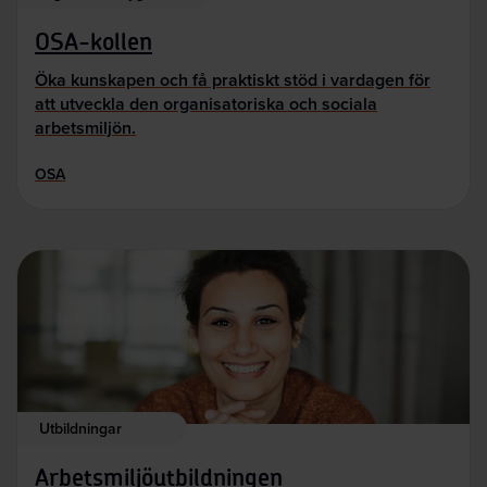
OSA-kollen
Öka kunskapen och få praktiskt stöd i vardagen för
att utveckla den organisatoriska och sociala
arbetsmiljön.
OSA
Utbildningar
Arbetsmiljöutbildningen