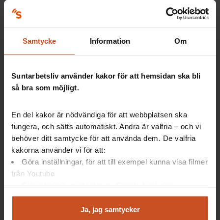
Vid hemarbete är det lätt att tappa en del av den viktiga
kontakten med kollegorna, som stöd och dunk i ryggen. Det
är en viktig aspekt att ha med sig, enligt Calle Rosengren.
Samtycke
Information
Om
Men det finns också en risk att en arbetsgrupp som jobbar
på distans efter en tid förlorar kreativiteten i möten som
Suntarbetsliv använder kakor för att hemsidan ska bli
sker i ”mellanrummen”, som fikarummet. Det är där de nya
så bra som möjligt.
idéerna utvecklas, menar han.
– Vi kanske blir mindre kreativa om vi inte kombinerar
En del kakor är nödvändiga för att webbplatsen ska
distansarbetet med fysiska möten.
fungera, och sätts automatiskt. Andra är valfria – och vi
behöver ditt samtycke för att använda dem. De valfria
kakorna använder vi för att:
7. Strukturera den sociala samvaron
Göra inställningar, för att till exempel kunna visa filmer
Även ledarskapet behöver hänga med i de nya
från Youtube
förutsättningarna med ökat distansarbete. Det anser Leif
Följa statistik med hjälp av Google Analytics
Denti som forskar om innovation och ledarskap vid
Analysera trafik för att kunna visa riktad information
psykologiska institutionen på Göteborgs universitet.
och marknadsföring
Ja, jag samtycker