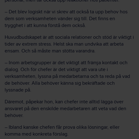
personal, men tar också upp reaktioner hos patienter.
– Det blev logiskt när vi skrev att också ta upp behov hos
dem som verksamheten vänder sig till. Det finns en
trygghet i att kunna förstå dem också.
Huvudbudskapet är att sociala relationer och stöd är viktigt i
tider av extrem stress. Helst ska man undvika att arbeta
ensam. Och så måste man stötta varandra.
– Inom arbetsgrupper är det viktigt att främja kontakt och
dialog. Och för chefer är det viktigt att vara ute i
verksamheten, lyssna på medarbetarna och ta reda på vad
de behöver. Alla behöver känna sig bekräftade och
lyssnade på.
Däremot, påpekar hon, kan chefer inte alltid lägga över
ansvaret på den enskilde medarbetaren att veta vad den
behöver.
– Ibland kanske chefen får prova olika lösningar, eller
komma med konkreta förslag.