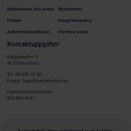
Webbinarier och event
Nyhetsbrev
Poddar
Integritetspolicy
Arbetsmiljöordlistan
Hantera kakor
Kontaktuppgifter
Bryggargatan 4
111 21 Stockholm
Tel:
08-641 22 50
E-post:
fraga@suntarbetsliv.se
Organisationsnummer:
802464-9447
Suntarbetsliv drivs gemensamt av de fackliga