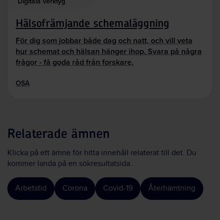
Digitala verktyg
Hälsofrämjande schemaläggning
För dig som jobbar både dag och natt, och vill veta
hur schemat och hälsan hänger ihop. Svara på några
frågor - få goda råd från forskare.
OSA
Relaterade ämnen
Klicka på ett ämne för hitta innehåll relaterat till det. Du
kommer landa på en sökresultatsida.
Arbetstid
Corona
Covid-19
Återhämtning