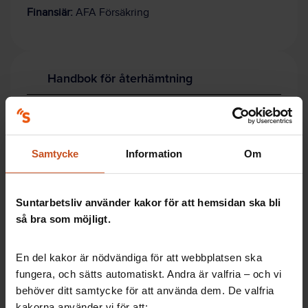
Finansiär:
AFA Försäkring
Handbok för återhämtning
Forskaren Anna Dahlgren har också skrivit en
bok med titeln ”Handbok i återhämtning. För
vårdpersonal i en turbulent tid”.
Samtycke
Information
Om
Klicka här för att läsa en intervju där hon berättar
om boken.
Suntarbetsliv använder kakor för att hemsidan ska bli
så bra som möjligt.
Tips vid förläggning av arbetstider
En del kakor är nödvändiga för att webbplatsen ska
fungera, och sätts automatiskt. Andra är valfria – och vi
behöver ditt samtycke för att använda dem. De valfria
Perioder med
kakorna använder vi för att: