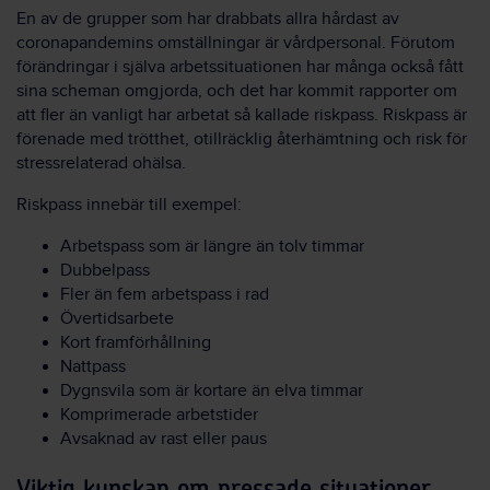
En av de grupper som har drabbats allra hårdast av
coronapandemins omställningar är vårdpersonal. Förutom
förändringar i själva arbetssituationen har många också fått
sina scheman omgjorda, och det har kommit rapporter om
att fler än vanligt har arbetat så kallade riskpass. Riskpass är
förenade med trötthet, otillräcklig återhämtning och risk för
stressrelaterad ohälsa.
Riskpass innebär till exempel:
Arbetspass som är längre än tolv timmar
Dubbelpass
Fler än fem arbetspass i rad
Övertidsarbete
Kort framförhållning
Nattpass
Dygnsvila som är kortare än elva timmar
Komprimerade arbetstider
Avsaknad av rast eller paus
Viktig kunskap om pressade situationer