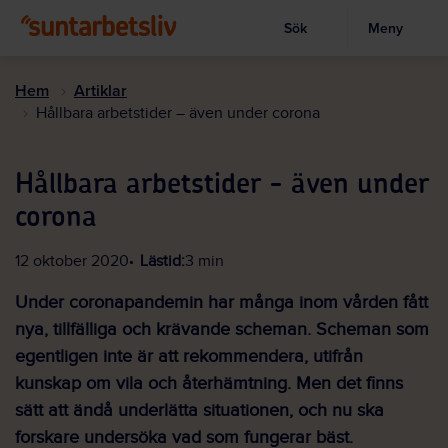
Sök
Meny
Visa sökruta
Hoppa
till
Hem
Artiklar
huvudinnehållet
Hållbara arbetstider – även under corona
Hållbara arbetstider - även under
corona
12 oktober 2020
Lästid:
3 min
Under coronapandemin har många inom vården fått
nya, tillfälliga och krävande scheman. Scheman som
egentligen inte är att rekommendera, utifrån
kunskap om vila och återhämtning. Men det finns
sätt att ändå underlätta situationen, och nu ska
forskare undersöka vad som fungerar bäst.