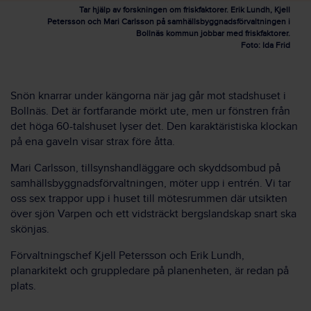
Tar hjälp av forskningen om friskfaktorer. Erik Lundh, Kjell
Petersson och Mari Carlsson på samhällsbyggnadsförvaltningen i
Bollnäs kommun jobbar med friskfaktorer.
Foto: Ida Frid
Snön knarrar under kängorna när jag går mot stadshuset i
Bollnäs. Det är fortfarande mörkt ute, men ur fönstren från
det höga 60-talshuset lyser det. Den karaktäristiska klockan
på ena gaveln visar strax före åtta.
Mari Carlsson, tillsynshandläggare och skyddsombud på
samhällsbyggnadsförvaltningen, möter upp i entrén. Vi tar
oss sex trappor upp i huset till mötesrummen där utsikten
över sjön Varpen och ett vidsträckt bergslandskap snart ska
skönjas.
Förvaltningschef Kjell Petersson och Erik Lundh,
planarkitekt och gruppledare på planenheten, är redan på
plats.