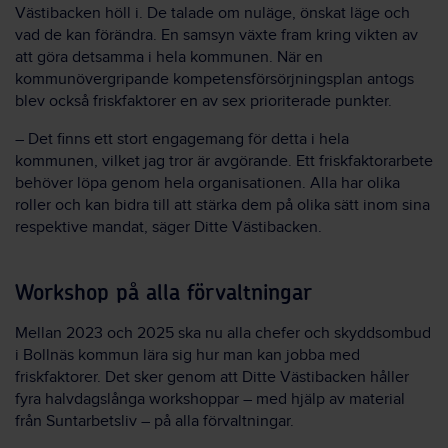
Västibacken höll i. De talade om nuläge, önskat läge och
vad de kan förändra. En samsyn växte fram kring vikten av
att göra detsamma i hela kommunen. När en
kommunövergripande kompetensförsörjningsplan antogs
blev också friskfaktorer en av sex prioriterade punkter.
– Det finns ett stort engagemang för detta i hela
kommunen, vilket jag tror är avgörande. Ett friskfaktorarbete
behöver löpa genom hela organisationen. Alla har olika
roller och kan bidra till att stärka dem på olika sätt inom sina
respektive mandat, säger Ditte Västibacken.
Workshop på alla förvaltningar
Mellan 2023 och 2025 ska nu alla chefer och skyddsombud
i Bollnäs kommun lära sig hur man kan jobba med
friskfaktorer. Det sker genom att Ditte Västibacken håller
fyra halvdagslånga workshoppar – med hjälp av material
från Suntarbetsliv – på alla förvaltningar.