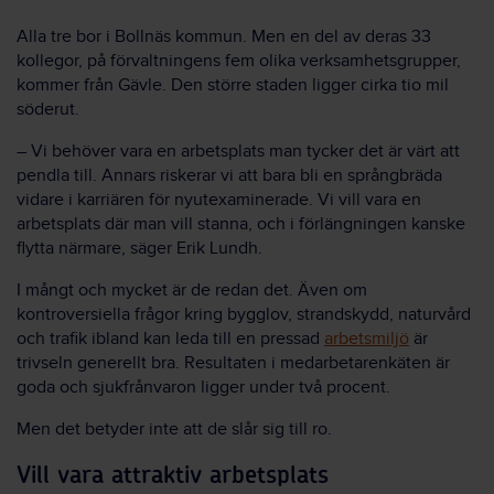
Alla tre bor i Bollnäs kommun. Men en del av deras 33
kollegor, på förvaltningens fem olika verksamhetsgrupper,
kommer från Gävle. Den större staden ligger cirka tio mil
söderut.
– Vi behöver vara en arbetsplats man tycker det är värt att
pendla till. Annars riskerar vi att bara bli en språngbräda
vidare i karriären för nyutexaminerade. Vi vill vara en
arbetsplats där man vill stanna, och i förlängningen kanske
flytta närmare, säger Erik Lundh.
I mångt och mycket är de redan det. Även om
kontroversiella frågor kring bygglov, strandskydd, naturvård
och trafik ibland kan leda till en pressad
arbetsmiljö
är
trivseln generellt bra. Resultaten i medarbetarenkäten är
goda och sjukfrånvaron ligger under två procent.
Men det betyder inte att de slår sig till ro.
Vill vara attraktiv arbetsplats