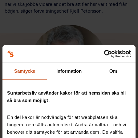
när vi ska jobba vidare är det bra att fler har varit med från
början, säger förvaltningschef Kjell Petersson.
Samtycke
Information
Om
Suntarbetsliv använder kakor för att hemsidan ska bli
så bra som möjligt.
Man ska känna motivation att
En del kakor är nödvändiga för att webbplatsen ska
göra detta, annars tappar man
fungera, och sätts automatiskt. Andra är valfria – och vi
behöver ditt samtycke för att använda dem. De valfria
energi.