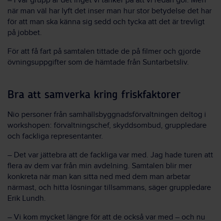
– I vår grupp är det inget vi tänker på att vi redan gör. Men
när man väl har lyft det inser man hur stor betydelse det har
för att man ska känna sig sedd och tycka att det är trevligt
på jobbet.
För att få fart på samtalen tittade de på filmer och gjorde
övningsuppgifter som de hämtade från Suntarbetsliv.
Bra att samverka kring friskfaktorer
Nio personer från samhällsbyggnadsförvaltningen deltog i
workshopen: förvaltningschef, skyddsombud, gruppledare
och fackliga representanter.
– Det var jättebra att de fackliga var med. Jag hade turen att
flera av dem var från min avdelning. Samtalen blir mer
konkreta när man kan sitta ned med dem man arbetar
närmast, och hitta lösningar tillsammans, säger gruppledare
Erik Lundh.
– Vi kom mycket längre för att de också var med – och nu