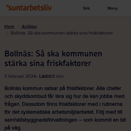
Sök
Meny
Visa sökruta
Hoppa
till
Hem
Artiklar
huvudinnehållet
Bollnäs: Så ska kommunen stärka sina friskfaktorer
Bollnäs: Så ska kommunen
stärka sina friskfaktorer
5 februari 2024
Lästid:
8 min
Bollnäs kommun satsar på friskfaktorer. Alla chefer
och skyddsombud får lära sig hur de kan jobba med
frågan. Dessutom finns friskfaktorer med i rutinerna
för det systematiska arbetsmiljöarbetet. Följ med till
samhällsbyggnadsförvaltningen – som kommit en bit
på väg.