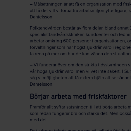
–
Målsättningen är att få en organisation med fri
att få det vill vi förbättra arbetsmiljön ytterligare,
Danielsson.
Folktandvården består av flera delar, bland annat 2
specialisttandvårdskliniker, kundcenter och ledn
arbetar omkring 600 personer i organisationen, o
förvaltningar som har högst sjukfrånvaro i regione
ta reda på mer om hur de kan vända den situation
–
Vi funderar över om den strikta tidsstyrningen vi 
vår höga sjukfrånvaro, men vi vet inte säkert. I Su
såg vi möjligheten att få extern hjälp att se sådant
Danielsson.
Börjar arbeta med friskfaktorer
Framför allt syftar satsningen till att börja arbeta
som redan fungerar bra och stärka det. Men också i
med det.