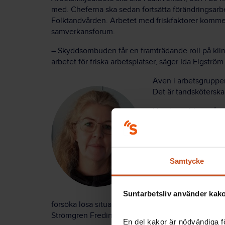
med. Cheferna ska sedan fortsätta förändringsar
Folktandvården. Arbetet med friskfaktorer kommer 
samverkansforum.
–
Skyddsombuden får en framträdande roll på klini
arbetet för friska arbetsplatser, säger Ida Elgströ
Även i arbetsgruppe
Det är tandsköterska
Hon har jobbat mång
fackligt på heltid i 
regionen.
Satsningen på friskf
Samtycke
–
Det är roligt att vi 
är sjukt. Man hänger 
det tufft. Men nu kan
Suntarbetsliv använder kakor
försöka lösa situationen tillsammans och med de res
Strömgren Fredin.
En del kakor är nödvändiga fö