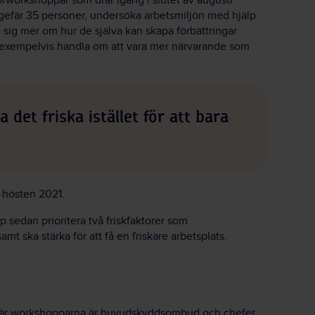
orworkshoppar som drar igång i slutet av augusti
gefär 35 personer, undersöka arbetsmiljön med hjälp
 sig mer om hur de själva kan skapa förbättringar
exempelvis handla om att vara mer närvarande som
a det friska istället för att bara
 hösten 2021.
 sedan prioritera två friskfaktorer som
ska stärka för att få en friskare arbetsplats.
e här workshopparna är huvudskyddsombud och chefer