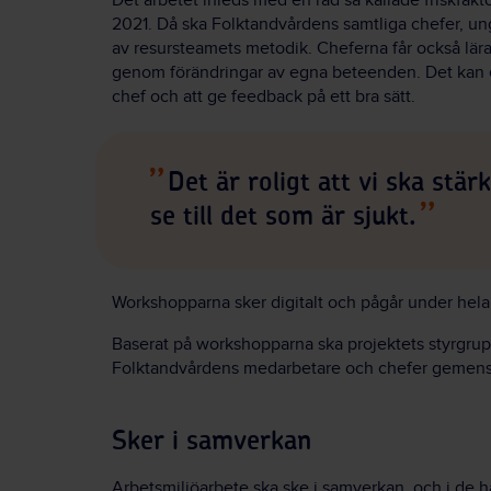
Det arbetet inleds med en rad så kallade friskfakt
2021. Då ska Folktandvårdens samtliga chefer, un
av resursteamets metodik. Cheferna får också lära
genom förändringar av egna beteenden. Det kan 
chef och att ge feedback på ett bra sätt.
Det är roligt att vi ska stärk
se till det som är sjukt.
Workshopparna sker digitalt och pågår under hela
Baserat på workshopparna ska projektets styrgrupp
Folktandvårdens medarbetare och chefer gemensamt 
Sker i samverkan
Arbetsmiljöarbete ska ske i samverkan, och i d