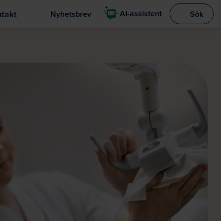
takt
AI-assistent
Nyhetsbrev
Sök
Visa sökrut