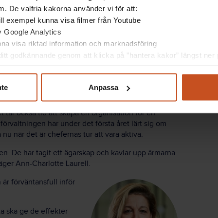
. De valfria kakorna använder vi för att:
 till exempel kunna visa filmer från Youtube
av Google Analytics
unna visa riktad information och marknadsföring
tvecklare. Sådant är upplägget för alla uppdrag som
en av dem.
itt godkännande genom att klicka på ”hantera kakor” längst ner p
etsmiljön och vill ha en hållbar personalstyrka,
nte
Anpassa
terna togs mellan Folktandvården och Suntarbetslivs
 tar också tid att skapa en organisation för en
 förvaltningen har under det första året lärt sig om
 nu när det är chefernas tur att vara aktiva.
en. De har tagit ett ägarskap och kavlar upp ärmarna.
säger Ann-Charlotte Laurell.
r förväntansfull inför
ta ska ge de effekter