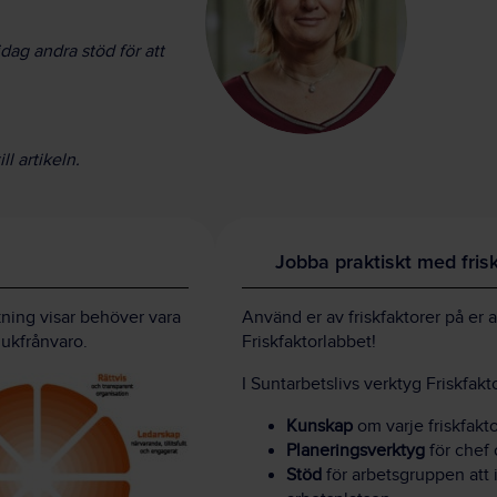
idag andra stöd för att
ll artikeln.
Jobba praktiskt med fris
kning visar behöver vara
Använd er av friskfaktorer på er a
sjukfrånvaro.
Friskfaktorlabbet!
I Suntarbetslivs verktyg Friskfakt
Kunskap
om varje friskfakto
Planeringsverktyg
för chef
Stöd
för arbetsgruppen att 