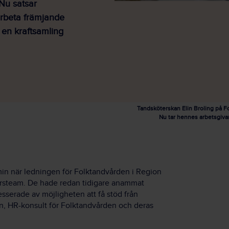
Nu satsar
arbeta främjande
 en kraftsamling
Tandsköterskan Elin Broling på 
Nu tar hennes arbetsgivar
min när ledningen för Folktandvården i Region
sursteam. De hade redan tidigare anammat
esserade av möjligheten att få stöd från
on, HR-konsult för Folktandvården och deras