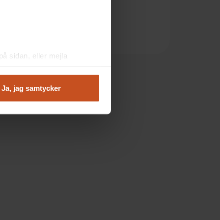
Studio Friskfaktor
Friskfaktorlabbet
Vår arbetsmiljö
å sidan, eller mejla
Ja, jag samtycker