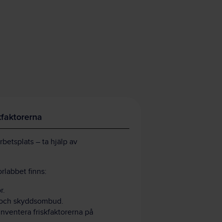
kfaktorerna
rbetsplats – ta hjälp av
orlabbet finns:
r.
 och skyddsombud.
inventera friskfaktorerna på