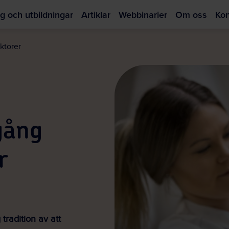
g och utbildningar
Artiklar
Webbinarier
Om oss
Kon
Hoppa
till
ktorer
huvudinnehållet
gång
r
tradition av att