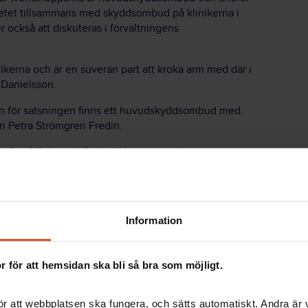
betet tillsammans med skyddsombud på klinikerna i
också att diskuteras i förvaltningens
kerna och är en suverän part att kroka arm med där i
m Danielsson.
n för satsningen finns ett huvudskyddsombud med.
n Petra Strömgren Fredin.
a år på Folktandvården i Nora, men arbetar numera
rollen som vice ordförande för Visions avdelning i
aktorer är givande, menar hon.
Information
ska stärka det friska istället för att bara se till det som
lätt upp sig på varför många är sjuka och att vi har
 vi försöka få in det positiva och tänka på hur vi kan
 för att hemsidan ska bli så bra som möjligt.
urser vi har. Vi vill ju sänka sjuktalen, säger Petra
r att webbplatsen ska fungera, och sätts automatiskt. Andra är va