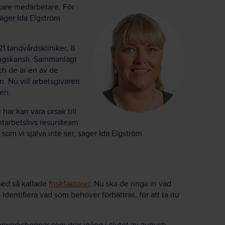
skare medarbetare. För
 säger Ida Elgström
1 tandvårdskliniker, 8
ingskansli. Sammanlagt
ch de är en av de
n. Nu vill arbetsgivaren
en.
har kan vara orsak till
ntarbetslivs resursteam
 som vi själva inte ser, säger Ida Elgström
 med så kallade
friskfaktorer
. Nu ska de ringa in vad
dentifiera vad som behöver förbättras, för att ta itu