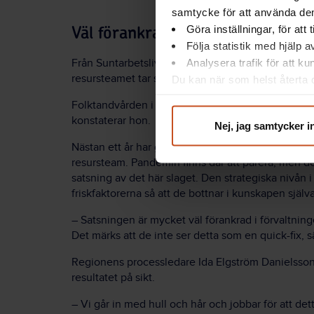
samtycke för att använda dem
Göra inställningar, för att
Väl förankrad satsning
Följa statistik med hjälp 
Analysera trafik för att k
Från Suntarbetslivs håll kommer två verksamhetsu
resursteamet tar sig an. Ann-Charlotte Laurell är 
Du kan när som helst återta d
integritet@suntarbetsliv.se.
Folktandvården i den här regionen investerar i arb
konstaterar hon.
Nej, jag samtycker i
Nästan ett år har gått sedan de inledande kontak
resursteam. Pandemin finns där att parera, men det
satsning av det här slaget. Den strategiska nivån i
friskfaktorerna så att de bottnar i kunskapen själva
–
Satsningen är mycket väl förankrad i förvaltning
Det märks att de inte ser detta som en quick-fix, 
Regionens processledare Ida Elgström Danielsson ä
resultatet på sikt.
–
Vi går in med hull och hår och jobbar för att det