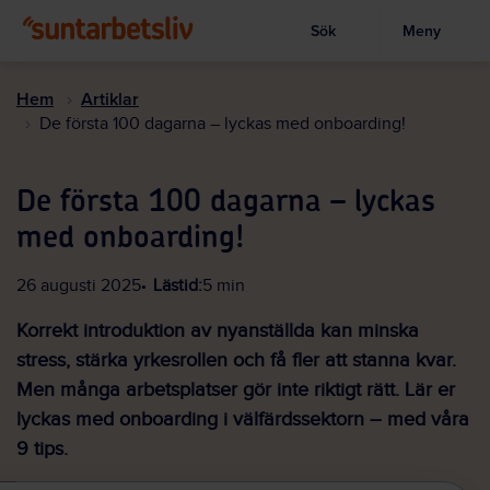
Sök
Meny
Visa sökruta
Hoppa
till
Hem
Artiklar
huvudinnehållet
De första 100 dagarna – lyckas med onboarding!
De första 100 dagarna – lyckas
med onboarding!
26 augusti 2025
Lästid:
5 min
Korrekt introduktion av nyanställda kan minska
stress, stärka yrkesrollen och få fler att stanna kvar.
Men många arbetsplatser gör inte riktigt rätt. Lär er
lyckas med onboarding i välfärdssektorn – med våra
9 tips.