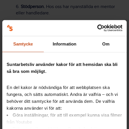
6.
Stödperson.
Hos oss har nyanställda en mentor
eller handledare.
7.
Social gemenskap.
Vi avsätter tid och aktiviteter för
nyanställda att lära känna kollegor.
8.
Prioritering.
Vi ger stöd till planering av arbetet och
Samtycke
Information
Om
hjälp att prioritera bland arbetsuppgifter.
9.
Lärandeklimat.
Vi har ett öppet lärandeklimat där
Suntarbetsliv använder kakor för att hemsidan ska bli
det är tillåtet och välkommet att fråga och lära sig
efterhand.
så bra som möjligt.
Källa: Fritt efter Sacos rapport och aktuell forskning
En del kakor är nödvändiga för att webbplatsen ska
fungera, och sätts automatiskt. Andra är valfria – och vi
behöver ditt samtycke för att använda dem. De valfria
kakorna använder vi för att:
Gör det lätt att vara ny på jobbet
Göra inställningar, för att till exempel kunna visa filmer
från Youtube
Följa statistik med hjälp av Google Analytics