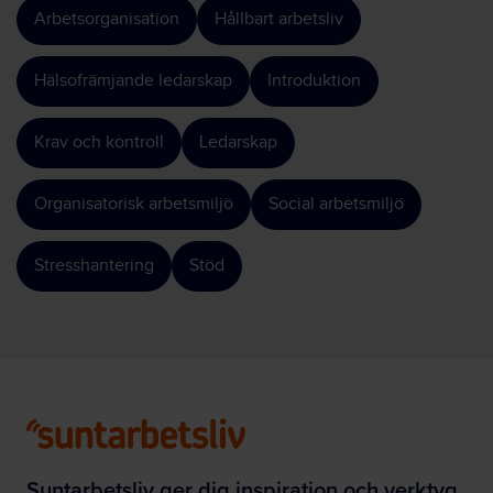
Arbetsorganisation
Hållbart arbetsliv
Hälsofrämjande ledarskap
Introduktion
Krav och kontroll
Ledarskap
Organisatorisk arbetsmiljö
Social arbetsmiljö
Stresshantering
Stöd
Suntarbetsliv ger dig inspiration och verktyg