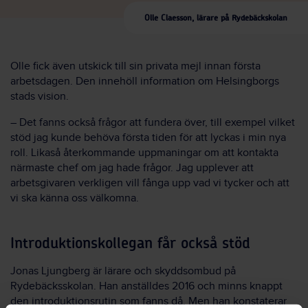
Olle Claesson, lärare på Rydebäckskolan
Olle fick även utskick till sin privata mejl innan första
arbetsdagen. Den innehöll information om Helsingborgs
stads vision.
– Det fanns också frågor att fundera över, till exempel vilket
stöd jag kunde behöva första tiden för att lyckas i min nya
roll. Likaså återkommande uppmaningar om att kontakta
närmaste chef om jag hade frågor. Jag upplever att
arbetsgivaren verkligen vill fånga upp vad vi tycker och att
vi ska känna oss välkomna.
Introduktionskollegan får också stöd
Jonas Ljungberg är lärare och skyddsombud på
Rydebäcksskolan. Han anställdes 2016 och minns knappt
den introduktionsrutin som fanns då. Men han konstaterar