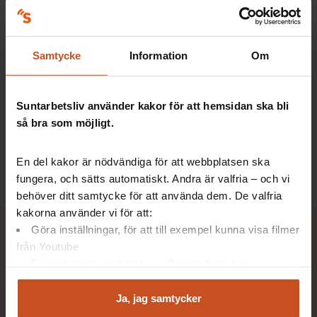
att en bra och strukturerad introduktion är jätteviktig för att
komma igång som ny på jobbet.
– Jag ska ju först och främst lära känna tjugo nya elever,
Samtycke
Information
Om
planera lektioner och undervisa. Samtidigt ska jag ha koll på
alla system, som lärplattform, Teams och annat. Då är det
bra om introduktionen rullar på av sig själv.
Suntarbetsliv använder kakor för att hemsidan ska bli
så bra som möjligt.
Han är just nu introduktionskollega för en nyanställd lärare
på skolan. Redan under sommaren fick Jonas ett mejl med
en liten film samt några frågor att svara på.
En del kakor är nödvändiga för att webbplatsen ska
fungera, och sätts automatiskt. Andra är valfria – och vi
behöver ditt samtycke för att använda dem. De valfria
kakorna använder vi för att:
Göra inställningar, för att till exempel kunna visa filmer
från Youtube
Följa statistik med hjälp av Google Analytics
Analysera trafik för att kunna visa riktad information
och marknadsföring
Ja, jag samtycker
Du kan när som helst återta ditt godkännande genom att