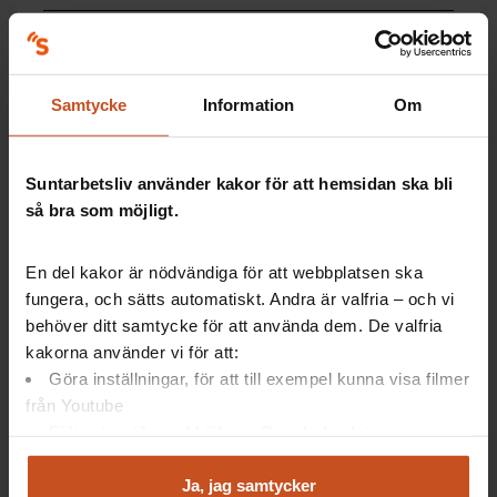
Fler kvinnor än män sjukskrivs på grund av
organisatoriska och sociala skäl.
Samtycke
Information
Om
Kvinnor arbetar oftare ofrivilligt deltid och på
tidsbegränsade tjänster.
Kvinnor och män i kvinnodominerade
verksamheter har sämre balans mellan resurser
Suntarbetsliv använder kakor för att hemsidan ska bli
och krav i arbetet.
så bra som möjligt.
I kvinnodominerade verksamheter är fysisk och
känslomässig belastning högre.
En del kakor är nödvändiga för att webbplatsen ska
Källa: Arbetsmiljöverkets verktyg Genuskollen.
fungera, och sätts automatiskt. Andra är valfria – och vi
behöver ditt samtycke för att använda dem. De valfria
Kolla upp din egen arbetsmiljö med Genuskollen!
kakorna använder vi för att:
Göra inställningar, för att till exempel kunna visa filmer
från Youtube
Följa statistik med hjälp av Google Analytics
Jämställdhetsmyndighetens rapporter
Analysera trafik för att kunna visa riktad information
och marknadsföring
Ja, jag samtycker