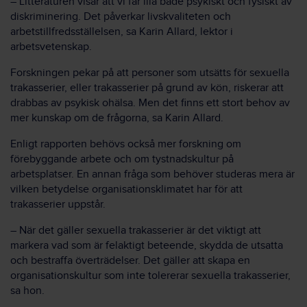
– Litteraturen visar att vi far illa både psykiskt och fysiskt av
diskriminering. Det påverkar livskvaliteten och
arbetstillfredsställelsen, sa Karin Allard, lektor i
arbetsvetenskap.
Forskningen pekar på att personer som utsätts för sexuella
trakasserier, eller trakasserier på grund av kön, riskerar att
drabbas av psykisk ohälsa. Men det finns ett stort behov av
mer kunskap om de frågorna, sa Karin Allard.
Enligt rapporten behövs också mer forskning om
förebyggande arbete och om tystnadskultur på
arbetsplatser. En annan fråga som behöver studeras mera är
vilken betydelse organisationsklimatet har för att
trakasserier uppstår.
– När det gäller sexuella trakasserier är det viktigt att
markera vad som är felaktigt beteende, skydda de utsatta
och bestraffa överträdelser. Det gäller att skapa en
organisationskultur som inte tolererar sexuella trakasserier,
sa hon.