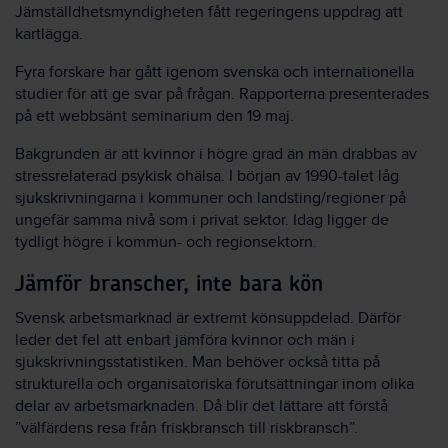
Jämställdhetsmyndigheten fått regeringens uppdrag att
kartlägga.
Fyra forskare har gått igenom svenska och internationella
studier för att ge svar på frågan. Rapporterna presenterades
på ett webbsänt seminarium den 19 maj.
Bakgrunden är att kvinnor i högre grad än män drabbas av
stressrelaterad psykisk ohälsa. I början av 1990-talet låg
sjukskrivningarna i kommuner och landsting/regioner på
ungefär samma nivå som i privat sektor. Idag ligger de
tydligt högre i kommun- och regionsektorn.
Jämför branscher, inte bara kön
Svensk arbetsmarknad är extremt könsuppdelad. Därför
leder det fel att enbart jämföra kvinnor och män i
sjukskrivningsstatistiken. Man behöver också titta på
strukturella och organisatoriska förutsättningar inom olika
delar av arbetsmarknaden. Då blir det lättare att förstå
”välfärdens resa från friskbransch till riskbransch”.