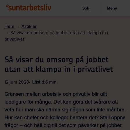
Sök
Meny
Visa sökruta
Hoppa
till
Hem
Artiklar
huvudinnehållet
Så visar du omsorg på jobbet utan att klampa in i
privatlivet
Så visar du omsorg på jobbet
utan att klampa in i privatlivet
12 juni 2023
Lästid:
6 min
Gränsen mellan arbetsliv och privatliv blir allt
luddigare för många. Det kan göra det svårare att
veta hur man ska närma sig någon som inte mår bra.
Hur kan chefer och kollegor hantera det? Ställ öppna
frågor – och håll dig till det som påverkar på jobbet.