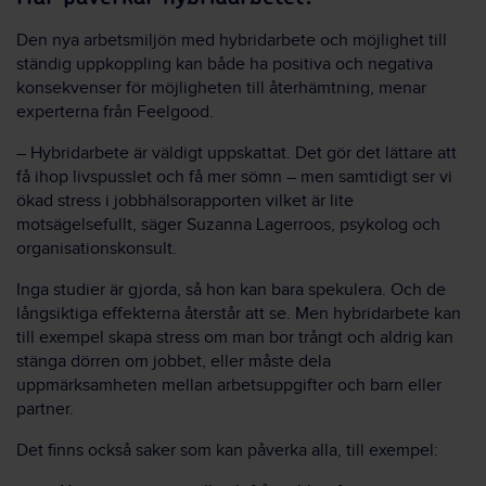
Den nya arbetsmiljön med hybridarbete och möjlighet till
ständig uppkoppling kan både ha positiva och negativa
konsekvenser för möjligheten till återhämtning, menar
experterna från Feelgood.
– Hybridarbete är väldigt uppskattat. Det gör det lättare att
få ihop livspusslet och få mer sömn – men samtidigt ser vi
ökad stress i jobbhälsorapporten vilket är lite
motsägelsefullt, säger Suzanna Lagerroos, psykolog och
organisationskonsult.
Inga studier är gjorda, så hon kan bara spekulera. Och de
långsiktiga effekterna återstår att se. Men hybridarbete kan
till exempel skapa stress om man bor trångt och aldrig kan
stänga dörren om jobbet, eller måste dela
uppmärksamheten mellan arbetsuppgifter och barn eller
partner.
Det finns också saker som kan påverka alla, till exempel: