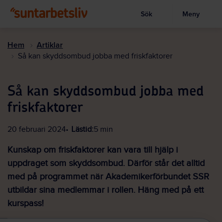
Sök
Meny
Visa sökruta
Hoppa
till
Hem
Artiklar
huvudinnehållet
Så kan skyddsombud jobba med friskfaktorer
Så kan skyddsombud jobba med
friskfaktorer
20 februari 2024
Lästid:
5 min
Kunskap om friskfaktorer kan vara till hjälp i
uppdraget som skyddsombud. Därför står det alltid
med på programmet när Akademikerförbundet SSR
utbildar sina medlemmar i rollen. Häng med på ett
kurspass!