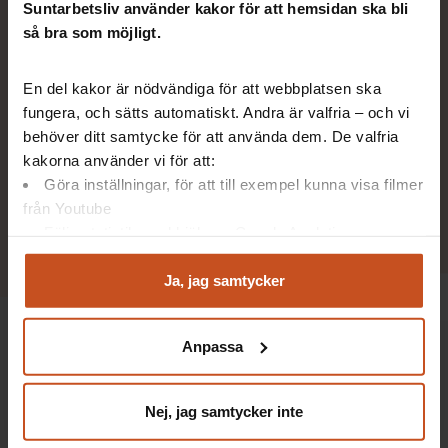
Suntarbetsliv använder kakor för att hemsidan ska bli
så bra som möjligt.
En del kakor är nödvändiga för att webbplatsen ska
fungera, och sätts automatiskt. Andra är valfria – och vi
behöver ditt samtycke för att använda dem. De valfria
kakorna använder vi för att:
Det är bra att tydliggöra vad
Göra inställningar, för att till exempel kunna visa filmer
från Youtube
det är som skapar friska
Följa statistik med hjälp av Google Analytics
arbetsplatser.
Analysera trafik för att kunna visa riktad information
och marknadsföring
Ja, jag samtycker
Kent Persson, skyddsombud
Du kan när som helst återta ditt godkännande genom att
klicka på ”hantera kakor” längst ner på sidan, eller mejla
Anpassa
integritet@suntarbetsliv.se.
Under kursen får deltagarna också tips på flera verktyg från
Suntarbetsliv som de kan använda i arbetsmiljöarbetet.
Prehabguiden, OSA-kollen och Friskfaktorlabbet är några av
Nej, jag samtycker inte
dem.