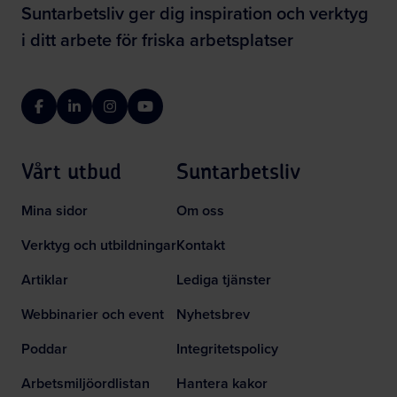
Suntarbetsliv ger dig inspiration och verktyg
i ditt arbete för friska arbetsplatser
Facebook
LinkedIn
Instagram
YouTube
Vårt utbud
Suntarbetsliv
Mina sidor
Om oss
Verktyg och utbildningar
Kontakt
Artiklar
Lediga tjänster
Webbinarier och event
Nyhetsbrev
Poddar
Integritetspolicy
Arbetsmiljöordlistan
Hantera kakor