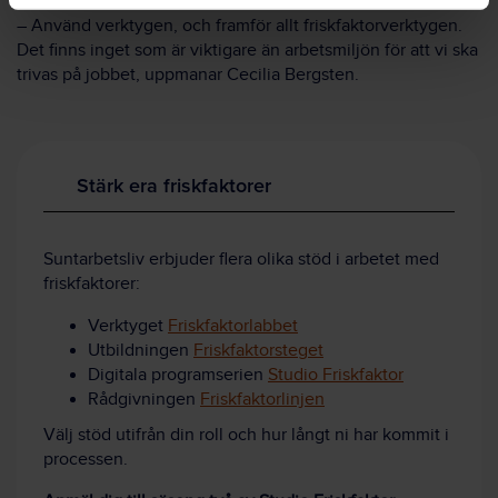
– Använd verktygen, och framför allt friskfaktorverktygen.
Det finns inget som är viktigare än arbetsmiljön för att vi ska
trivas på jobbet, uppmanar Cecilia Bergsten.
Stärk era friskfaktorer
Suntarbetsliv erbjuder flera olika stöd i arbetet med
friskfaktorer:
Verktyget
Friskfaktorlabbet
Utbildningen
Friskfaktorsteget
Digitala programserien
Studio Friskfaktor
Rådgivningen
Friskfaktorlinjen
Välj stöd utifrån din roll och hur långt ni har kommit i
processen.