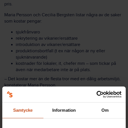
pris.
Maria Persson och Cecilia Bergsten listar några av de saker
som kostar pengar:
sjukfrånvaro
rekrytering av vikarier/ersättare
introduktion av vikarier/ersättare
produktionsbortfall (t ex när någon är ny eller
sjuknärvarande)
kostnader för lokaler, it, chefer mm – som tickar på
även när medarbetare inte är på plats.
– Det kostar mer än de flesta tror med en dålig arbetsmiljö,
konstaterar Maria Persson.
Samtycke
Information
Om