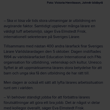
Foto: Victoria Henriksson, Johnér bildbyrå
– Ska vi lösa vår tids stora utmaningar är utbildning en
avgörande faktor. Samtidigt upplever många lärare en
väldigt tuff arbetsmiljö, säger Eva Elmstedt Frisk,
internationell sekreterare på Sveriges Lärare.
Tillsammans med nästan 400 andra lärarfack firar Sveriges
Lärare Världslärardagen den 5 oktober. Dagen instiftades
1994 av världslärarfacket Education International och FNs
organisation för utbildning, vetenskap och kultur, Unesco.
Syftet är att uppmärksamma lärares stora betydelse för att
barn och unga ska få den utbildning de har rätt till.
Men dagen är också ett sätt att lyfta lärares arbetssituation
runt om i världen.
– Vi behöver ständigt jobba för att förbättra lärares
förutsättningar att göra ett bra jobb. Det är något vi delar
med kollegor överallt, säger Eva Elmstedt Frisk.