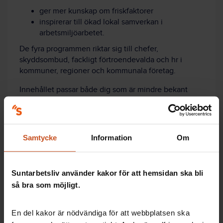
ger mer kunskap om friskfaktorer
inspirerar till ökad lokal samverkan i
arbetsmiljöarbetet.
De fyra programmen riktar sig till chefer,
skyddsombud, fackligt förtroendevalda och hr i
kommuner, regioner och kommunala företag.
Innehållet passar både dig som är mindre bekant
med friskfaktorer och dig som har förkunskap. Titta
gärna tillsammans i samverkansgruppen eller
skyddskommittén.
Samtycke
Information
Om
Läs mer och se tidigare avsnitt här!
Suntarbetsliv använder kakor för att hemsidan ska bli
så bra som möjligt.
Kom igång med friskfaktorarbetet
En del kakor är nödvändiga för att webbplatsen ska
Använd friskfaktorer