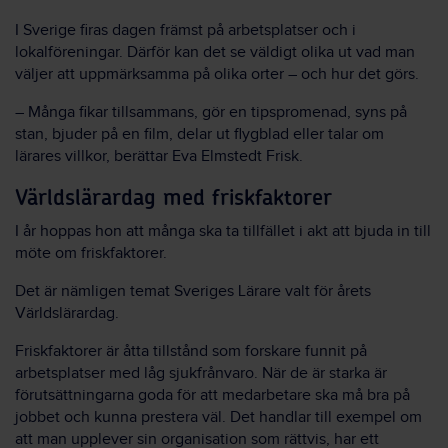
I Sverige firas dagen främst på arbetsplatser och i
lokalföreningar. Därför kan det se väldigt olika ut vad man
väljer att uppmärksamma på olika orter – och hur det görs.
– Många fikar tillsammans, gör en tipspromenad, syns på
stan, bjuder på en film, delar ut flygblad eller talar om
lärares villkor, berättar Eva Elmstedt Frisk.
Världslärardag med friskfaktorer
I år hoppas hon att många ska ta tillfället i akt att bjuda in till
möte om friskfaktorer.
Det är nämligen temat Sveriges Lärare valt för årets
Världslärardag.
Friskfaktorer är åtta tillstånd som forskare funnit på
arbetsplatser med låg sjukfrånvaro. När de är starka är
förutsättningarna goda för att medarbetare ska må bra på
jobbet och kunna prestera väl. Det handlar till exempel om
att man upplever sin organisation som rättvis, har ett