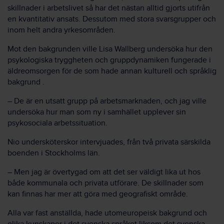
skillnader i arbetslivet så har det nästan alltid gjorts utifrån
en kvantitativ ansats. Dessutom med stora svarsgrupper och
inom helt andra yrkesområden.
Mot den bakgrunden ville Lisa Wallberg undersöka hur den
psykologiska tryggheten och gruppdynamiken fungerade i
äldreomsorgen för de som hade annan kulturell och språklig
bakgrund .
– De är en utsatt grupp på arbetsmarknaden, och jag ville
undersöka hur man som ny i samhället upplever sin
psykosociala arbetssituation.
Nio undersköterskor intervjuades, från två privata särskilda
boenden i Stockholms län.
– Men jag är övertygad om att det ser väldigt lika ut hos
både kommunala och privata utförare. De skillnader som
kan finnas har mer att göra med geografiskt område.
Alla var fast anställda, hade utomeuropeisk bakgrund och