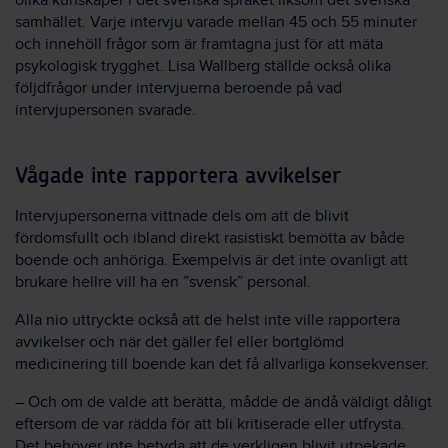
olika kunskaper i det svenska språket liksom det svenska
samhället. Varje intervju varade mellan 45 och 55 minuter
och innehöll frågor som är framtagna just för att mäta
psykologisk trygghet. Lisa Wallberg ställde också olika
följdfrågor under intervjuerna beroende på vad
intervjupersonen svarade.
Vågade inte rapportera avvikelser
Intervjupersonerna vittnade dels om att de blivit
fördomsfullt och ibland direkt rasistiskt bemötta av både
boende och anhöriga. Exempelvis är det inte ovanligt att
brukare hellre vill ha en ”svensk” personal.
Alla nio uttryckte också att de helst inte ville rapportera
avvikelser och när det gäller fel eller bortglömd
medicinering till boende kan det få allvarliga konsekvenser.
– Och om de valde att berätta, mådde de ändå väldigt dåligt
eftersom de var rädda för att bli kritiserade eller utfrysta.
Det behöver inte betyda att de verkligen blivit utpekade