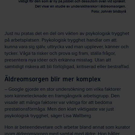
viktigt för den som är ny på jobbet och dessutom ovan vid språket.
Det visar en studie av undersköterskor i äldreomsorgen.
Foto: Johnér bildbyrå
Just nu pratas det en del om vikten av psykologisk trygghet
på arbetsplatsen. Psykologisk trygghet handlar om att
kunna vara sig själv, uttrycka vad man upplever, känner och
tycker. Våga ta risker och prova sig fram, ställa frågor,
presentera nya idéer och erkänna misstag. Utan att
samtidigt riskera att bli förlöjligad, kritiserad eller bestraffad.
Äldreomsorgen blir mer komplex
– Google gjorde en stor undersökning om vilka faktorer
som kännetecknade en framgångsrik arbetsgrupp. Den
visade att många faktorer var viktiga för att bedöma
prestationsförmåga. Men den klart viktigaste var just
psykologisk trygghet, säger Lisa Wallberg.
Hon är beteendevetare och arbetar bland annat som kurator
inom äldreomsorgen med samtal med äldre. Hon håller