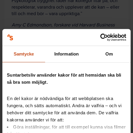
Psykologisk trygghet råder när kollegor litar på, och
respekterar, varandra och upplever att de kan – eller
till och med bör – vara uppriktiga.”
Amy C Edmondson, forskare vid Harvard Business
School, som myntade begreppet psykologisk
trygghet.
Samtycke
Information
Om
Så kan du bidra till psykologisk trygghet på
jobbet
Suntarbetsliv använder kakor för att hemsidan ska bli
så bra som möjligt.
För dig som medarbetare:
En del kakor är nödvändiga för att webbplatsen ska
Prata om vad psykologisk trygghet innebär för
fungera, och sätts automatiskt. Andra är valfria – och vi
er, och lär dig mer om ämnet.
behöver ditt samtycke för att använda dem. De valfria
Se till att er arbetsgrupp blir inkluderad i olika
kakorna använder vi för att:
beslutsprocesser.
Göra inställningar, för att till exempel kunna visa filmer