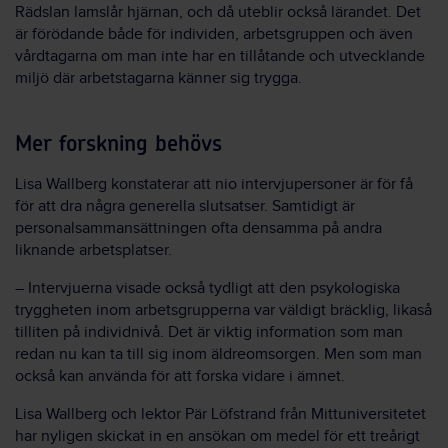
Rädslan lamslår hjärnan, och då uteblir också lärandet. Det
är förödande både för individen, arbetsgruppen och även
vårdtagarna om man inte har en tillåtande och utvecklande
miljö där arbetstagarna känner sig trygga.
Mer forskning behövs
Lisa Wallberg konstaterar att nio intervjupersoner är för få
för att dra några generella slutsatser. Samtidigt är
personalsammansättningen ofta densamma på andra
liknande arbetsplatser.
– Intervjuerna visade också tydligt att den psykologiska
tryggheten inom arbetsgrupperna var väldigt bräcklig, likaså
tilliten på individnivå. Det är viktig information som man
redan nu kan ta till sig inom äldreomsorgen. Men som man
också kan använda för att forska vidare i ämnet.
Lisa Wallberg och lektor Pär Löfstrand från Mittuniversitetet
har nyligen skickat in en ansökan om medel för ett treårigt