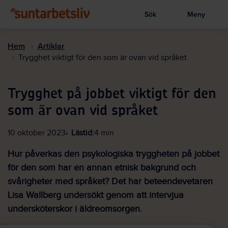
Sök
Meny
Visa sökruta
Hoppa
till
Hem
Artiklar
huvudinnehållet
Trygghet viktigt för den som är ovan vid språket
Trygghet på jobbet viktigt för den
som är ovan vid språket
10 oktober 2023
Lästid:
4 min
Hur påverkas den psykologiska tryggheten på jobbet
för den som har en annan etnisk bakgrund och
svårigheter med språket? Det har beteendevetaren
Lisa Wallberg undersökt genom att intervjua
undersköterskor i äldreomsorgen.