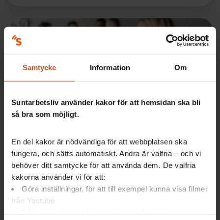
Samtycke
Information
Om
Suntarbetsliv använder kakor för att hemsidan ska bli
så bra som möjligt.
Forskning
Utfrysning: Lyft blicken från individ till
organisation
En del kakor är nödvändiga för att webbplatsen ska
fungera, och sätts automatiskt. Andra är valfria – och vi
Utfrysning ses oftast som ett problem mellan
behöver ditt samtycke för att använda dem. De valfria
individer på en arbetsplats. Men ny forskning visar
kakorna använder vi för att:
att vi i högre grad bör söka anledningarna –…
Göra inställningar, för att till exempel kunna visa filmer
OSA
SAM
2023-03-27
från Youtube
Följa statistik med hjälp av Google Analytics