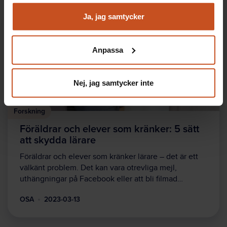
Analysera trafik för att kunna visa riktad information
och marknadsföring
Ja, jag samtycker
Du kan när som helst återta ditt godkännande genom att
klicka på ”hantera kakor” längst ner på sidan, eller mejla
Anpassa
integritet@suntarbetsliv.se.
Nej, jag samtycker inte
Forskning
Föräldrar och elever som kränker: 5 sätt
att skydda lärare
Föräldrar och elever som kränker lärare – det är ett
välkänt problem. Det kan vara otrevliga mejl,
uthängningar på Facebook eller att bli filmad…
OSA
2023-03-13