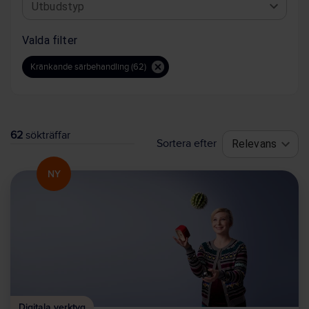
Utbudstyp
Valda filter
Kränkande särbehandling (62)
62
sökträffar
Sortera efter
Relevans
NY
Digitala verktyg