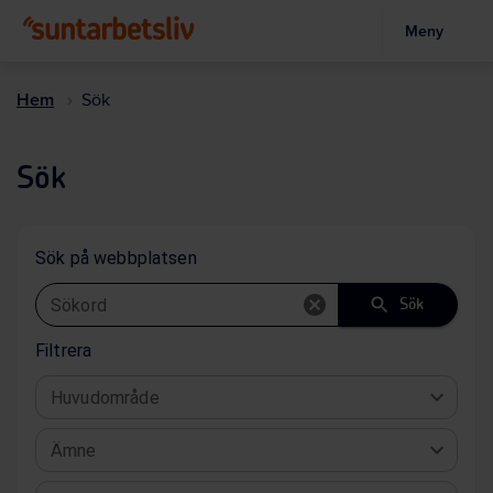
Meny
Hoppa
till
Hem
Sök
huvudinnehållet
Sök
Sök på webbplatsen
Sökord
Sök
Filtrera
Huvudområde
Ämne