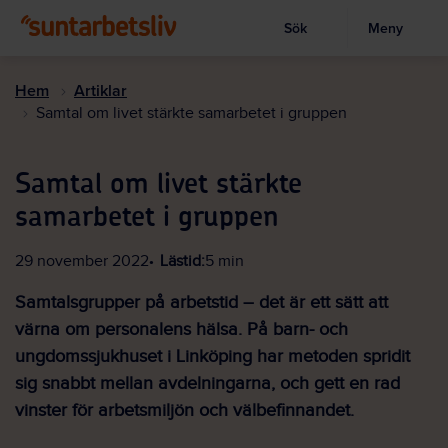
Sök
Meny
Visa sökruta
Hoppa
till
Hem
Artiklar
huvudinnehållet
Samtal om livet stärkte samarbetet i gruppen
Samtal om livet stärkte
samarbetet i gruppen
29 november 2022
Lästid:
5 min
Samtalsgrupper på arbetstid – det är ett sätt att
värna om personalens hälsa. På barn- och
ungdomssjukhuset i Linköping har metoden spridit
sig snabbt mellan avdelningarna, och gett en rad
vinster för arbetsmiljön och välbefinnandet.