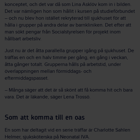
konceptet, och det var då som Lina Asklöv kom in i bilden.
Det var nämligen hon som hållit i kursen på studieförbundet
– och nu blev hon istället rekryterad till sjukhuset för att
hålla i grupper på andra delar av barnkliniken. Det efter att
man sökt pengar från Socialstyrelsen för projekt inom
hållbart arbetsliv.
Just nu är det åtta parallella grupper igång på sjukhuset. De
träffas en och en halv timme per gång, en gång i veckan,
åtta gånger totalt. Grupperna hålls på arbetstid, under
överlappningen mellan förmiddags- och
eftermiddagspasset.
– Många säger att det är så skönt att få komma hit och bara
vara. Det är läkande, säger Lena Trossö.
Som att komma till en oas
En som har deltagit vid en serie träffar är Charlotte Sahlen
Helmer, sjuksköterska på Neonatal IVA.