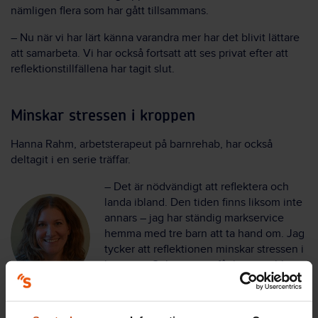
nämligen flera som har gått tillsammans.
– Nu när vi har lärt känna varandra mer har det blivit lättare
att samarbeta. Vi har också fortsatt att ses privat efter att
reflektionstillfällena har tagit slut.
Minskar stressen i kroppen
Hanna Rahm, arbetsterapeut på barnrehab, har också
deltagit i en serie träffar.
– Det är nödvändigt att reflektera och
landa ibland. Den tiden finns liksom inte
annars – jag har ständig markservice
hemma med tre barn att ta hand om. Jag
tycker att reflektionen minskar stressen i
kroppen. Och när man får lämna jobbet
utan stress kommer man också tillbaka
utan stress. Det är jätteviktigt för ett
hållbart arbetsliv.