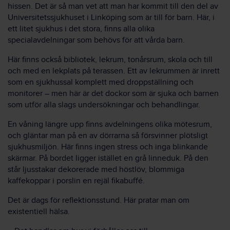
hissen. Det är så man vet att man har kommit till den del av
Universitetssjukhuset i Linköping som är till för barn. Här, i
ett litet sjukhus i det stora, finns alla olika
specialavdelningar som behövs för att vårda barn.
Här finns också bibliotek, lekrum, tonårsrum, skola och till
och med en lekplats på terassen. Ett av lekrummen är inrett
som en sjukhussal komplett med droppställning och
monitorer ­– men här är det dockor som är sjuka och barnen
som utför alla slags undersökningar och behandlingar.
En våning längre upp finns avdelningens olika mötesrum,
och gläntar man på en av dörrarna så försvinner plötsligt
sjukhusmiljön. Här finns ingen stress och inga blinkande
skärmar. På bordet ligger istället en grå linneduk. På den
står ljusstakar dekorerade med höstlöv, blommiga
kaffekoppar i porslin en rejäl fikabuffé.
Det är dags för reflektionsstund. Här pratar man om
existentiell hälsa.