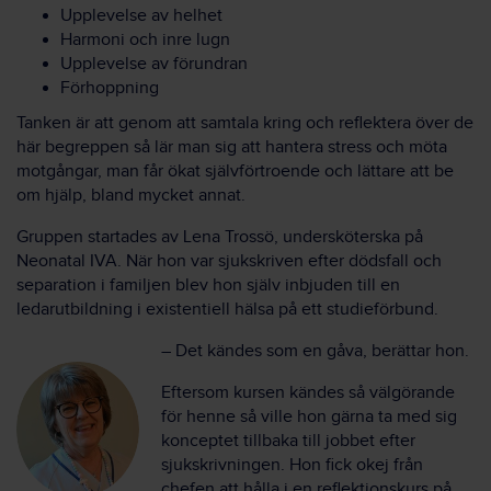
Upplevelse av helhet
Harmoni och inre lugn
Upplevelse av förundran
Förhoppning
Tanken är att genom att samtala kring och reflektera över de
här begreppen så lär man sig att hantera stress och möta
motgångar, man får ökat självförtroende och lättare att be
om hjälp, bland mycket annat.
Gruppen startades av Lena Trossö, undersköterska på
Neonatal IVA. När hon var sjukskriven efter dödsfall och
separation i familjen blev hon själv inbjuden till en
ledarutbildning i existentiell hälsa på ett studieförbund.
– Det kändes som en gåva, berättar hon.
Eftersom kursen kändes så välgörande
för henne så ville hon gärna ta med sig
konceptet tillbaka till jobbet efter
sjukskrivningen. Hon fick okej från
chefen att hålla i en reflektionskurs på