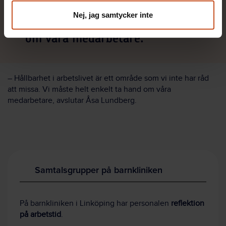
Nej, jag samtycker inte
Vi måste helt enkelt ta hand
om våra medarbetare.
– Hållbarhet i arbetslivet är ett område som vi inte har råd
att missa. Vi måste helt enkelt ta hand om våra
medarbetare, avslutar Åsa Lundberg.
Samtalsgrupper på barnkliniken
På barnkliniken i Linköping har personalen
reflektion
på arbetstid
.