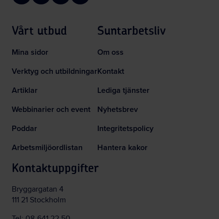
Vårt utbud
Suntarbetsliv
Mina sidor
Om oss
Verktyg och utbildningar
Kontakt
Artiklar
Lediga tjänster
Webbinarier och event
Nyhetsbrev
Poddar
Integritetspolicy
Arbetsmiljöordlistan
Hantera kakor
Kontaktuppgifter
Bryggargatan 4
111 21 Stockholm
Tel:
08-641 22 50