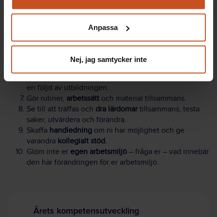
verksamhetsnytta.
Du kan när som helst återta ditt godkännande genom att
Satsa på
förbättringsarbete
direkt kopplat till
klicka på ”hantera kakor” längst ner på sidan, eller mejla
utbildningen.
Anpassa
integritet@suntarbetsliv.se.
Gå en utbildning som varvar
teori
och
praktiska
uppgifter på hemmaplan.
Se till att alla
går
utbildningen
samtidigt
.
Nej, jag samtycker inte
Se till att
nya
medarbetare
får
samma
utbildning.
Involvera
hela personalgruppen i praktiskt arbete, som
en följd av utbildningen.
Gör rutiner,
arbetssätt
och material tillsammans.
Se till att träffas och
dra
lärdomar
tillsammans, testa
saker, utvärdera och förändra.
Skaffa
handledning
om ni har möjlighet och ge
varandra
kollegialt
stöd
.
Glöm inte er
egen
arbetsmiljö
– fråga er – vad innebär
den här förändringen för er arbetsmiljö.
Årets kompetensutveckling