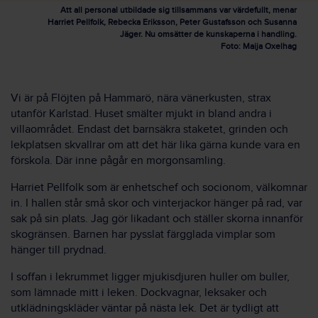
Att all personal utbildade sig tillsammans var värdefullt, menar
Harriet Pellfolk, Rebecka Eriksson, Peter Gustafsson och Susanna
Jäger. Nu omsätter de kunskaperna i handling.
Foto: Maija Oxelhag
Vi är på Flöjten på Hammarö, nära vänerkusten, strax
utanför Karlstad. Huset smälter mjukt in bland andra i
villaområdet. Endast det barnsäkra staketet, grinden och
lekplatsen skvallrar om att det här lika gärna kunde vara en
förskola. Där inne pågår en morgonsamling.
Harriet Pellfolk som är enhetschef och socionom, välkomnar
in. I hallen står små skor och vinterjackor hänger på rad, var
sak på sin plats. Jag gör likadant och ställer skorna innanför
skogränsen. Barnen har pysslat färgglada vimplar som
hänger till prydnad.
I soffan i lekrummet ligger mjukisdjuren huller om buller,
som lämnade mitt i leken. Dockvagnar, leksaker och
utklädningskläder väntar på nästa lek. Det är tydligt att