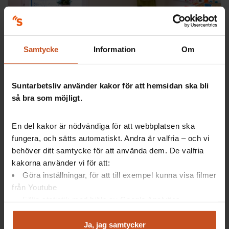
Samtycke
Information
Om
Suntarbetsliv använder kakor för att hemsidan ska bli
så bra som möjligt.
De nya kunskaperna har skapat nya arbetssätt på Flöjten,
En del kakor är nödvändiga för att webbplatsen ska
något som underlättat för personalen att stötta barnen på
fungera, och sätts automatiskt. Andra är valfria – och vi
rätt sätt – och dessutom gett dem en bättre arbetsmiljö.
behöver ditt samtycke för att använda dem. De valfria
Foto: Maija Oxelhag.
kakorna använder vi för att:
Göra inställningar, för att till exempel kunna visa filmer
från Youtube
10 TIPS – så får ni ut mest av en
Följa statistik med hjälp av Google Analytics
gemensam utbildning på jobbet
Analysera trafik för att kunna visa riktad information
Satsa på
gemensam
utbildning
med direkt
och marknadsföring
Ja, jag samtycker