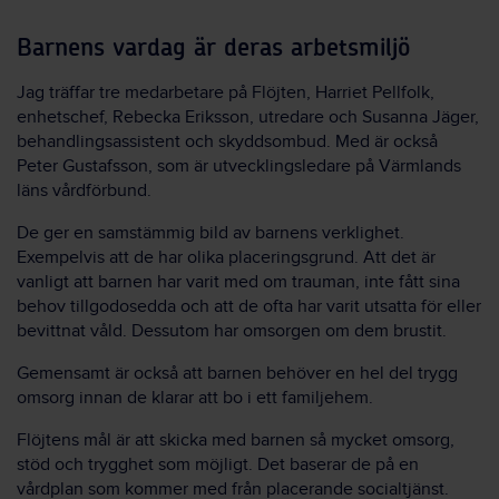
Barnens vardag är deras arbetsmiljö
Jag träffar tre medarbetare på Flöjten, Harriet Pellfolk,
enhetschef, Rebecka Eriksson, utredare och Susanna Jäger,
behandlingsassistent och skyddsombud. Med är också
Peter Gustafsson, som är utvecklingsledare på Värmlands
läns vårdförbund.
De ger en samstämmig bild av barnens verklighet.
Exempelvis att de har olika placeringsgrund. Att det är
vanligt att barnen har varit med om trauman, inte fått sina
behov tillgodosedda och att de ofta har varit utsatta för eller
bevittnat våld. Dessutom har omsorgen om dem brustit.
Gemensamt är också att barnen behöver en hel del trygg
omsorg innan de klarar att bo i ett familjehem.
Flöjtens mål är att skicka med barnen så mycket omsorg,
stöd och trygghet som möjligt. Det baserar de på en
vårdplan som kommer med från placerande socialtjänst.