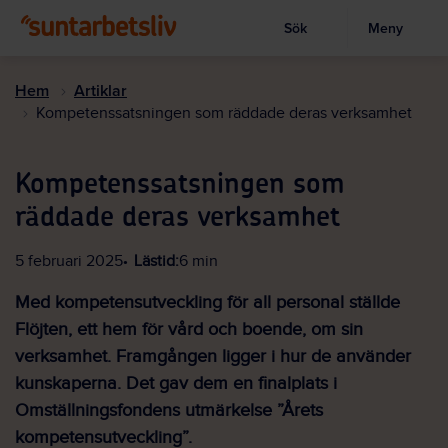
Sök
Meny
Visa sökruta
Hoppa
till
Hem
Artiklar
huvudinnehållet
Kompetenssatsningen som räddade deras verksamhet
Kompetenssatsningen som
räddade deras verksamhet
5 februari 2025
Lästid:
6 min
Med kompetensutveckling för all personal ställde
Flöjten, ett hem för vård och boende, om sin
verksamhet. Framgången ligger i hur de använder
kunskaperna. Det gav dem en finalplats i
Omställningsfondens utmärkelse ”Årets
kompetensutveckling”.