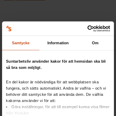
Visste du att...
Samtycke
Information
Om
…Omställningsfonden fördelar 750 miljoner kronor
åren 2024–2026 för
förebyggande insatser
. Medlen
Suntarbetsliv använder kakor för att hemsidan ska bli
går till kommuner, regioner och kommunala bolag i
så bra som möjligt.
Sobona.
Arbetsgivaren kan få ersättning för
En del kakor är nödvändiga för att webbplatsen ska
fungera, och sätts automatiskt. Andra är valfria – och vi
utbildningskostnader
behöver ditt samtycke för att använda dem. De valfria
merkostnader vid utbildning, t ex litteratur,
kakorna använder vi för att:
resor, logi
Göra inställningar, för att till exempel kunna visa filmer
kostnader för handledning/coachning
kostnader för annan kompetenshöjande insats
från Youtube