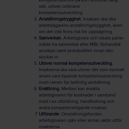
kompetensbehov på kort och/eller lång
sikt, utöver ordinarie
kompetensutveckling.
Anställningstrygghet.
Insatsen ska öka
arbetstagarens anställningstrygghet, även
om det inte finns risk för uppsägning.
Samverkan.
Arbetsgivare och lokala parter
måste ha samverkat eller MBL-förhandlat
ansökan samt protokollfört innan den
skickas in.
Utöver normal kompetensutveckling.
Insatserna ska vara utöver det som normalt
anses vara löpande kompetensutveckling
inom ramen för befintlig anställning.
Ersättning.
Medlen kan ersätta
arbetsgivaren för kostnader i samband
med t ex utbildning, handledning och
andra kompetenshöjande insatser.
Utförande.
Omställningsfonden,
arbetsgivaren själv eller annan aktör utför
insatserna.