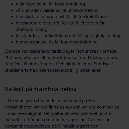
måltidspersonal får kockutbildning
vårdbiträden valideras till undersköterskor
barnskötare kompetenshöjs till förskolelärare
medarbetare byter roll för att bli chef och får
chefsutbildning
lokalvårdare språkutbildas och lär sig digitala verktyg
hemtjänstanställda får körkortsutbildning
Exempelvis validerade vårdbolaget Tiohundra i Norrtälje
250 medarbetare till undersköterskor med hjälp av medel
från Omställningsfonden. Och akutkliniken i Sundsvall
utbildar erfarna undersköterskor till gipstekniker.
Ha koll på framtida behov
– De som lyckas bra är de som har koll på sina
verksamheter, var det finns behov och var det kommer att
finnas övertalighet. Det gäller att veta behovet om tre
månader, ett år och om fem år, säger Lars Gustavsson,
verksamhetsutvecklare på Omställningsfonden.