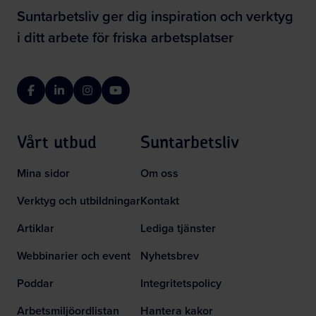
Suntarbetsliv ger dig inspiration och verktyg
i ditt arbete för friska arbetsplatser
Facebook
LinkedIn
Instagram
YouTube
Vårt utbud
Suntarbetsliv
Mina sidor
Om oss
Verktyg och utbildningar
Kontakt
Artiklar
Lediga tjänster
Webbinarier och event
Nyhetsbrev
Poddar
Integritetspolicy
Arbetsmiljöordlistan
Hantera kakor