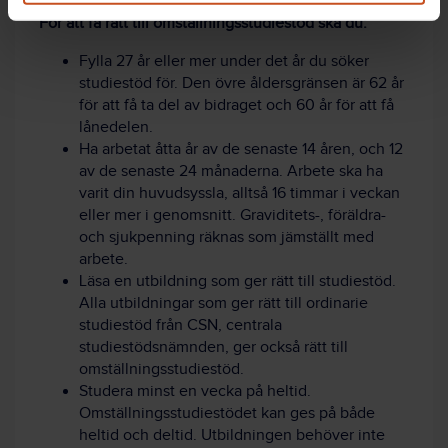
För att få rätt till omställningsstudiestöd ska du:
Fylla 27 år eller mer under det år du söker
studiestöd för. Den övre åldersgränsen är 62 år
för att få ta del av bidraget och 60 år för att få
lånedelen.
Ha arbetat åtta år av de senaste 14 åren, och 12
av de senaste 24 månaderna. Arbete ska ha
varit din huvudsyssla, alltså 16 timmar i veckan
eller mer i genomsnitt. Graviditets-, föräldra-
och sjukpenning räknas som jämställt med
arbete.
Läsa en utbildning som ger rätt till studiestöd.
Alla utbildningar som ger rätt till ordinarie
studiestöd från CSN, centrala
studiestödsnämnden, ger också rätt till
omställningsstudiestöd.
Studera minst en vecka på heltid.
Omställningsstudiestödet kan ges på både
heltid och deltid. Utbildningen behöver inte