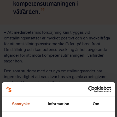
kompetensutmaningen i
välfärden.
− Att medarbetarnas försörjning kan tryggas vid
omställningsinsatser är mycket positivt och en nyckelfråga
för att omställningsinsatserna ska få fart på bred front.
Omställning och kompetensutveckling är helt avgörande
åtgärder för att möta kompetensutmaningen i välfärden,
säger hon.
Den som studerar med det nya omställningsstödet har
ingen skyldighet att vara kvar hos sin gamla arbetsgivare
när de är klara med sin utbildning.
− Det blir nu extra viktigt för regioner och kommuner att
synliggöra vilka utvecklingsmöjligheter som finns för att
Samtycke
Information
Om
både behålla sina medarbetare och rekrytera nya, säger
Jeanette Hedberg.