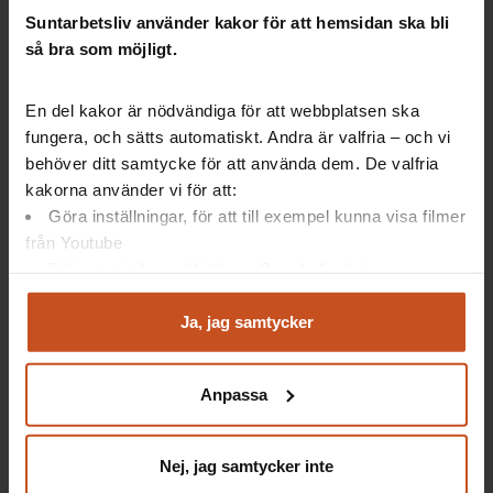
Suntarbetsliv använder kakor för att hemsidan ska bli
så bra som möjligt.
Nya studiestödet − fler än väntat som
söker
En del kakor är nödvändiga för att webbplatsen ska
fungera, och sätts automatiskt. Andra är valfria – och vi
behöver ditt samtycke för att använda dem. De valfria
Det nya omställningsstudiestödet är mer populärt än
kakorna använder vi för att:
vad CSN, centrala studiestödsnämnden, trodde på
Göra inställningar, för att till exempel kunna visa filmer
förhand.
från Youtube
CSN gissade att omkring 5 300 personer skulle söka
Följa statistik med hjälp av Google Analytics
under hösten 2022. Men sedan ansökan öppnade
Analysera trafik för att kunna visa riktad information
den 1 oktober och fram till den 8 oktober hade redan
och marknadsföring
Ja, jag samtycker
över 8 600 ansökningar kommit in.
Du kan när som helst återta ditt godkännande genom att
klicka på ”hantera kakor” längst ner på sidan, eller mejla
Anpassa
integritet@suntarbetsliv.se.
Omställningsstudiestöd – det här gäller
Nej, jag samtycker inte