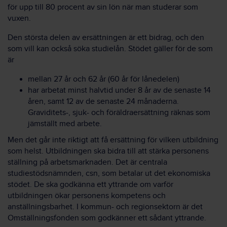
för upp till 80 procent av sin lön när man studerar som
vuxen.
Den största delen av ersättningen är ett bidrag, och den
som vill kan också söka studielån. Stödet gäller för de som
är
mellan 27 år och 62 år (60 år för lånedelen)
har arbetat minst halvtid under 8 år av de senaste 14
åren, samt 12 av de senaste 24 månaderna.
Graviditets-, sjuk- och föräldraersättning räknas som
jämställt med arbete.
Men det går inte riktigt att få ersättning för vilken utbildning
som helst. Utbildningen ska bidra till att stärka personens
ställning på arbetsmarknaden. Det är centrala
studiestödsnämnden, csn, som betalar ut det ekonomiska
stödet. De ska godkänna ett yttrande om varför
utbildningen ökar personens kompetens och
anställningsbarhet. I kommun- och regionsektorn är det
Omställningsfonden som godkänner ett sådant yttrande.