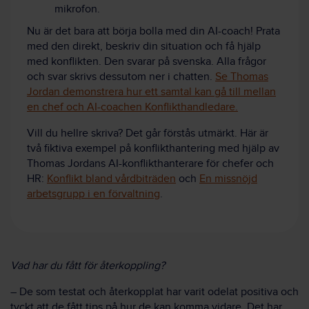
mikrofon.
Nu är det bara att börja bolla med din AI-coach! Prata
med den direkt, beskriv din situation och få hjälp
med konflikten. Den svarar på svenska. Alla frågor
och svar skrivs dessutom ner i chatten.
Se Thomas
Jordan demonstrera hur ett samtal kan gå till mellan
en chef och AI-coachen Konflikthandledare.
Vill du hellre skriva? Det går förstås utmärkt. Här är
två fiktiva exempel på konflikthantering med hjälp av
Thomas Jordans AI-konflikthanterare för chefer och
HR:
Konflikt bland vårdbiträden
och
En missnöjd
arbetsgrupp i en förvaltning
.
Vad har du fått för återkoppling?
– De som testat och återkopplat har varit odelat positiva och
tyckt att de fått tips på hur de kan komma vidare. Det har