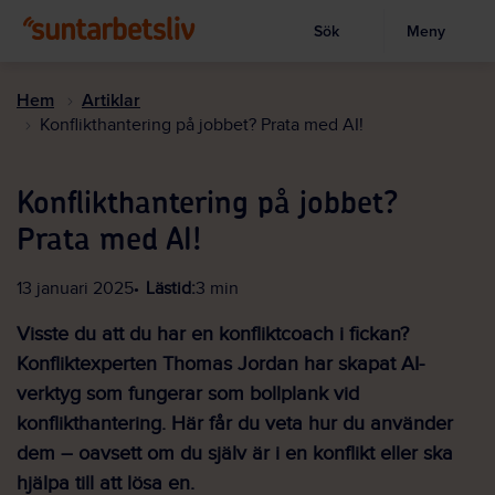
Sök
Meny
Visa sökruta
Hoppa
till
Hem
Artiklar
huvudinnehållet
Konflikthantering på jobbet? Prata med AI!
Konflikthantering på jobbet?
Prata med AI!
13 januari 2025
Lästid:
3 min
Visste du att du har en konfliktcoach i fickan?
Konfliktexperten Thomas Jordan har skapat AI-
verktyg som fungerar som bollplank vid
konflikthantering. Här får du veta hur du använder
dem – oavsett om du själv är i en konflikt eller ska
hjälpa till att lösa en.