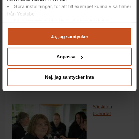
konfliktsituationer.
Göra inställningar, för att till exempel kunna visa filmer
från Youtube
Följa statistik med hjälp av Google Analytics
Analysera trafik för att kunna visa riktad information
och marknadsföring
Ja, jag samtycker
Du kan när som helst återta ditt godkännande genom att
klicka på ”hantera kakor” längst ner på sidan, eller mejla
Anpassa
integritet@suntarbetsliv.se.
Sigfridsborgsskolan i Nacka.
De fick bukt med en tuff situation med hjälp av
Nej, jag samtycker inte
friskfaktorer.
Särskilda
boendet