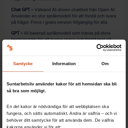
Chat GPT
= Välkänd AI-driven chattbot från Open AI.
Använder en stor språkmodell för att förstå och svara
på frågor. Finns i gratis version tillgänglig för alla.
GPT
= AI-baserad språkmodell som tränas på stora
textmängder för att kunna skapa och förstå text på
ett mänskligt sätt.
Open AI
= Forskningsföretag som utvecklar och
sprider artificiell intelligens genom en öppen
Samtycke
Information
Om
samarbetsmodell och på ett säkert och ansvarsfullt
sätt.
Suntarbetsliv använder kakor för att hemsidan ska bli
så bra som möjligt.
Så hanterade de sina konflikter
En del kakor är nödvändiga för att webbplatsen ska
fungera, och sätts automatiskt. Andra är valfria – och vi
behöver ditt samtycke för att använda dem. De valfria
Läs om två arbetsplatser som lyckats lösa svåra
kakorna använder vi för att: