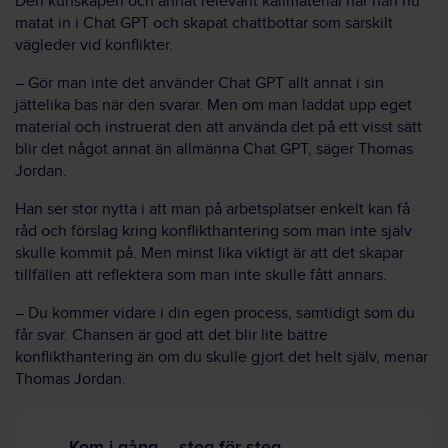
Den kunskapen och annat relevant källmaterial har han nu
matat in i Chat GPT och skapat chattbottar som särskilt
vägleder vid konflikter.
– Gör man inte det använder Chat GPT allt annat i sin
jättelika bas när den svarar. Men om man laddat upp eget
material och instruerat den att använda det på ett visst sätt
blir det något annat än allmänna Chat GPT, säger Thomas
Jordan.
Han ser stor nytta i att man på arbetsplatser enkelt kan få
råd och förslag kring konflikthantering som man inte själv
skulle kommit på. Men minst lika viktigt är att det skapar
tillfällen att reflektera som man inte skulle fått annars.
– Du kommer vidare i din egen process, samtidigt som du
får svar. Chansen är god att det blir lite bättre
konflikthantering än om du skulle gjort det helt själv, menar
Thomas Jordan.
Kom i gång – steg för steg